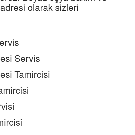
 adresi olarak sizleri
ervis
esi Servis
si Tamircisi
mircisi
visi
ircisi