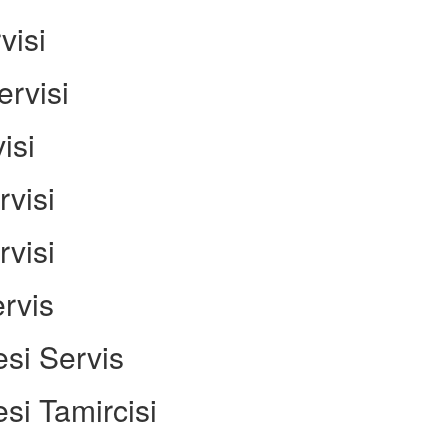
visi
rvisi
visi
visi
visi
rvis
si Servis
si Tamircisi