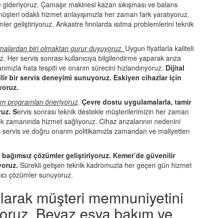
e gideriyoruz. Çamaşır makinesi kazan sıkışması ve balans
müşteri odaklı hizmet anlayışımızla her zaman fark yaratıyoruz.
 geliştiriyoruz. Ankastre fırınlarda ısıtma problemlerini teknik
irmalardan biri olmaktan gurur duyuyoruz.
Uygun fiyatlarla kaliteli
 Her servis sonrası kullanıcıya bilgilendirme yaparak arıza
arımızla hata tespiti ve onarım sürecini hızlandırıyoruz.
Dijital
ir bir servis deneyimi sunuyoruz. Eskiyen cihazlar için
yoruz.
ım programları öneriyoruz
.
Çevre dostu uygulamalarla, tamir
uz. S
ervis sonrası teknik destekle müşterilerimizin her zaman
k zamanında hizmet sağlıyoruz. Cihaz arızalarının nedenini
Hızlı servis ve doğru onarım politikamızla zamandan ve maliyetten
ağımsız çözümler geliştiriyoruz. Kemer’de güvenilir
üyoruz.
Sürekli gelişen teknik kadromuzla her geçen gün hizmet
kalıcı çözümler sunuyoruz.
olarak müşteri memnuniyetini
yoruz. Beyaz eşya bakım ve