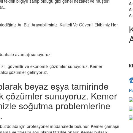
kli teknik bilgiye sahip olduğu gibi genel nezaket ve müşteri
An
r...
An
An
tediğiniz An Bizi Arayabilirsiniz. Kaliteli Ve Güvenli Ekibimiz Her
A
üdahale avantajı sunuyoruz.
K
ızlı, güvenilir ve ekonomik çözümler sunuyoruz. Kemer
lıcı çözümler getiriyoruz.
olarak beyaz eşya tamirinde
P
mik çözümler sunuyoruz. Kemer
mizle soğutma problemlerine
.
 buzdolabı için profesyonel müdahalede bulunur. Kemer çamaşır
ama ve titreşim sorunlarını titizlikle onarır. Kemer bulaşık