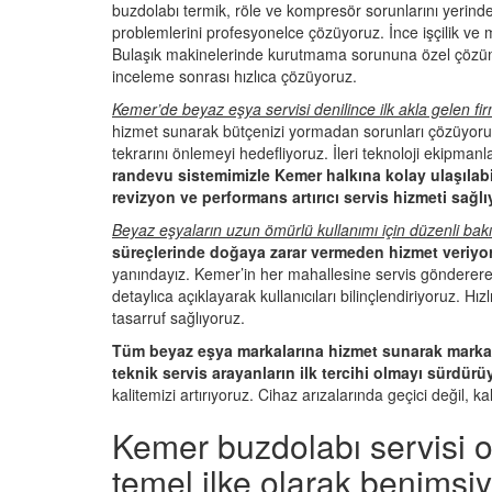
buzdolabı termik, röle ve kompresör sorunlarını yerind
problemlerini profesyonelce çözüyoruz. İnce işçilik ve 
Bulaşık makinelerinde kurutmama sorununa özel çözümler
inceleme sonrası hızlıca çözüyoruz.
Kemer’de beyaz eşya servisi denilince ilk akla gelen f
hizmet sunarak bütçenizi yormadan sorunları çözüyoruz.
tekrarını önlemeyi hedefliyoruz. İleri teknoloji ekipmanl
randevu sistemimizle Kemer halkına kolay ulaşılabil
revizyon ve performans artırıcı servis hizmeti sağlı
Beyaz eşyaların uzun ömürlü kullanımı için düzenli bak
süreçlerinde doğaya zarar vermeden hizmet veriyor
yanındayız. Kemer’in her mahallesine servis gönderere
detaylıca açıklayarak kullanıcıları bilinçlendiriyoruz. 
tasarruf sağlıyoruz.
Tüm beyaz eşya markalarına hizmet sunarak marka b
teknik servis arayanların ilk tercihi olmayı sürdür
kalitemizi artırıyoruz. Cihaz arızalarında geçici değil, 
Kemer buzdolabı servisi 
temel ilke olarak benimsi