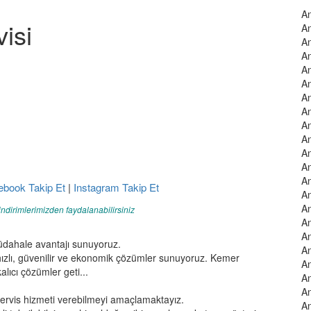
An
isi
An
An
An
An
An
An
An
An
An
An
An
An
ebook Takip Et
|
Instagram Takip Et
An
An
indirimlerimizden faydalanabilirsiniz
An
An
üdahale avantajı sunuyoruz.
An
ızlı, güvenilir ve ekonomik çözümler sunuyoruz. Kemer
An
lıcı çözümler geti...
An
An
servis hizmeti verebilmeyi amaçlamaktayız.
An