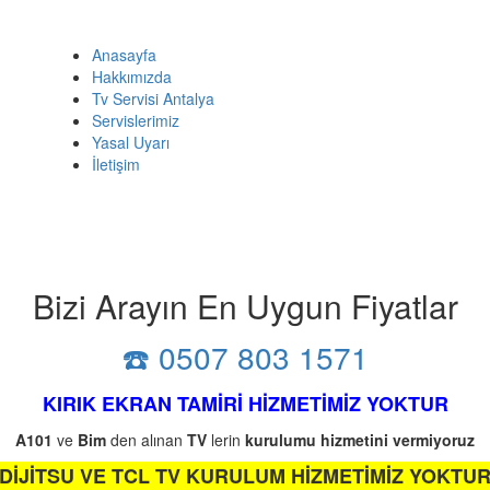
Anasayfa
Hakkımızda
Tv Servisi Antalya
Servislerimiz
Yasal Uyarı
İletişim
Bizi Arayın En Uygun Fiyatlar
☎️ 0507 803 1571
KIRIK EKRAN TAMİRİ HİZMETİMİZ YOKTUR
A101
ve
Bim
den alınan
TV
lerin
kurulumu
hizmetini
vermiyoruz
DİJİTSU VE TCL TV KURULUM HİZMETİMİZ YOKTU