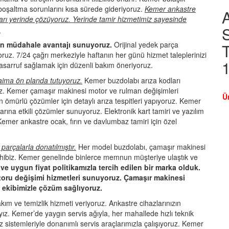
boşaltma sorunlarını kısa sürede gideriyoruz.
Kemer ankastre
ları yerinde çözüyoruz. Yerinde tamir hizmetimiz sayesinde
S
.
gün müdahale avantajı sunuyoruz.
Orijinal yedek parça
T
oruz. 7/24 çağrı merkeziyle haftanın her günü hizmet taleplerinizi
a tasarruf sağlamak için düzenli bakım öneriyoruz.
daima ön planda tutuyoruz.
Kemer buzdolabı arıza kodları
ruz. Kemer çamaşır makinesi motor ve rulman değişimleri
Ü
n ömürlü çözümler için detaylı arıza tespitleri yapıyoruz. Kemer
arına etkili çözümler sunuyoruz. Elektronik kart tamiri ve yazılım
Kemer ankastre ocak, fırın ve davlumbaz tamiri için özel
parçalarla donatılmıştır.
Her model buzdolabı, çamaşır makinesi
ahibiz. Kemer genelinde binlerce memnun müşteriye ulaştık ve
 ve uygun fiyat politikamızla tercih edilen bir marka olduk.
oru değişimi hizmetleri sunuyoruz. Çamaşır makinesi
 ekibimizle çözüm sağlıyoruz.
kım ve temizlik hizmeti veriyoruz. Ankastre cihazlarınızın
. Kemer’de yaygın servis ağıyla, her mahallede hızlı teknik
liz sistemleriyle donanımlı servis araçlarımızla çalışıyoruz. Kemer