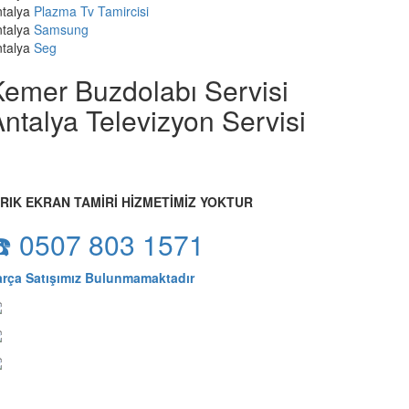
talya
Plazma Tv Tamircisi
talya
Samsung
talya
Seg
Kemer Buzdolabı Servisi
ntalya Televizyon Servisi
IRIK EKRAN TAMİRİ HİZMETİMİZ YOKTUR
☎️ 0507 803 1571
arça Satışımız Bulunmamaktadır