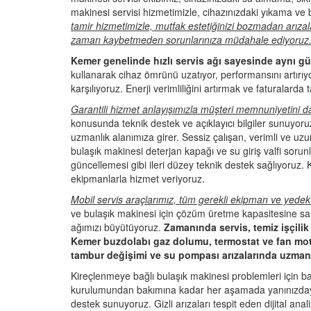
makinesi servisi hizmetimizle, cihazınızdaki yıkama ve 
tamir hizmetimizle, mutfak estetiğinizi bozmadan arıza
zaman kaybetmeden sorunlarınıza müdahale ediyoruz
Kemer genelinde hızlı servis ağı sayesinde aynı 
kullanarak cihaz ömrünü uzatıyor, performansını artırıy
karşılıyoruz. Enerji verimliliğini artırmak ve faturalard
Garantili hizmet anlayışımızla müşteri memnuniyetini 
konusunda teknik destek ve açıklayıcı bilgiler sunuyo
uzmanlık alanımıza girer. Sessiz çalışan, verimli ve uzu
bulaşık makinesi deterjan kapağı ve su giriş valfi sorunl
güncellemesi gibi ileri düzey teknik destek sağlıyoruz. 
ekipmanlarla hizmet veriyoruz.
Mobil servis araçlarımız, tüm gerekli ekipman ve yedek 
ve bulaşık makinesi için çözüm üretme kapasitesine s
ağımızı büyütüyoruz.
Zamanında servis, temiz işçilik
Kemer buzdolabı gaz dolumu, termostat ve fan mot
tambur değişimi ve su pompası arızalarında uzman
Kireçlenmeye bağlı bulaşık makinesi problemleri için ba
kurulumundan bakımına kadar her aşamada yanınızdayız
destek sunuyoruz. Gizli arızaları tespit eden dijital ana