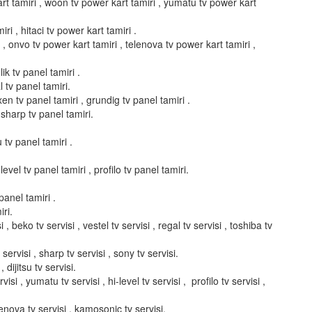
art tamiri , woon tv power kart tamiri , yumatu tv power kart
ri , hitaci tv power kart tamiri .
i , onvo tv power kart tamiri , telenova tv power kart tamiri ,
ik tv panel tamiri .
l tv panel tamiri.
xen tv panel tamiri , grundig tv panel tamiri .
 sharp tv panel tamiri.
u tv panel tamiri .
evel tv panel tamiri , profilo tv panel tamiri.
panel tamiri .
ri.
i , beko tv servisi , vestel tv servisi , regal tv servisi , toshiba tv
servisi , sharp tv servisi , sony tv servisi.
, dijitsu tv servisi.
isi , yumatu tv servisi , hi-level tv servisi , profilo tv servisi ,
elenova tv servisi , kamosonic tv servisi.