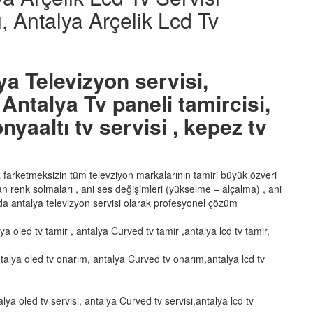
, Antalya Arçelik Lcd Tv
ya Televizyon servisi,
Antalya Tv paneli tamircisi,
nyaaltı tv servisi , kepez tv
ka farketmeksizin tüm televziyon markalarının tamiri büyük özveri
şan renk solmaları , ani ses değişimleri (yükselme – alçalma) , ani
a antalya televizyon servisi olarak profesyonel çözüm
lya oled tv tamir , antalya Curved tv tamir ,antalya lcd tv tamir,
talya oled tv onarım, antalya Curved tv onarım,antalya lcd tv
alya oled tv servisi, antalya Curved tv servisi,antalya lcd tv