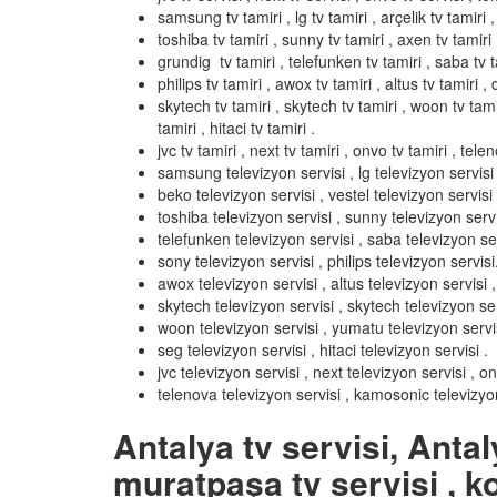
samsung tv tamiri , lg tv tamiri , arçelik tv tamiri ,
toshiba tv tamiri , sunny tv tamiri , axen tv tamiri 
grundig tv tamiri , telefunken tv tamiri , saba tv ta
philips tv tamiri , awox tv tamiri , altus tv tamiri , d
skytech tv tamiri , skytech tv tamiri , woon tv tamir
tamiri , hitaci tv tamiri .
jvc tv tamiri , next tv tamiri , onvo tv tamiri , tel
samsung televizyon servisi , lg televizyon servisi ,
beko televizyon servisi , vestel televizyon servisi 
toshiba televizyon servisi , sunny televizyon servi
telefunken televizyon servisi , saba televizyon ser
sony televizyon servisi , philips televizyon servisi
awox televizyon servisi , altus televizyon servisi , 
skytech televizyon servisi , skytech televizyon ser
woon televizyon servisi , yumatu televizyon servisi 
seg televizyon servisi , hitaci televizyon servisi .
jvc televizyon servisi , next televizyon servisi , o
telenova televizyon servisi , kamosonic televizyon
Antalya tv servisi, Antal
muratpaşa tv servisi , ko