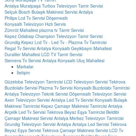
Antalya Muratpaşa Turbox Televizyon Tamir Servisi
Selçuk Bosch Bulaşık Makinesi Servisi Antalya
Philips Lcd Tv Servisi Döşemealtı
Konyaaltı Televizyon Hızlı Servis
Zümrüt Mahallesi plazma tv Tamir Servisi
Kepez Odabaşı Champion Televizyon Tamir Servisi
Grundig Kepez Lcd Tv - Led Tv - Plazma Tv Tamircisi
Regal Tv Servisi Antalya Konyaaltı Geyikbayırı Mahallesi
Duraliler Mahallesi LCD TV Tamir Servisi
Siemens Tv Servisi Antalya Konyaaltı Uluç Mahallesi
Markalar
İletişim
Güzeloba Televizyon Tamircisi
LCD Televizyon Servisi
Tekirova
Buzdolabı Servisi
Plazma Tv Servisi
Konyaaltı Buzdolabı Tamircisi
Antalya Televizyon Teknik Servisi
Döşemealtı Televizyon Servisi
Axen Televizyon Servisi Antalya
Led Tv Servisi
Konyaaltı Bulaşık
Makinesi Tamircisi
Kepez Çamaşır Makinesi Tamircisi
Antalya
Arçelik Led Tv Servisi
Tekirova Beyaz Eşya Tamircisi
Beldibi
Çamaşır Makinesi Servisi
Antalya Merkez Televizyon Tamircisi
Grundig Televizyon Servisi Antalya
Antalya Led Servisi
Tekirova
Beyaz Eşya Servisi
Tekirova Çamaşır Makinesi Servisi
LCD Tv