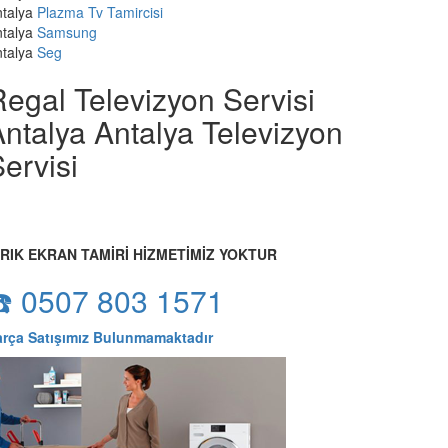
talya
Plazma Tv Tamircisi
talya
Samsung
talya
Seg
egal Televizyon Servisi
ntalya Antalya Televizyon
ervisi
IRIK EKRAN TAMİRİ HİZMETİMİZ YOKTUR
☎️ 0507 803 1571
arça Satışımız Bulunmamaktadır