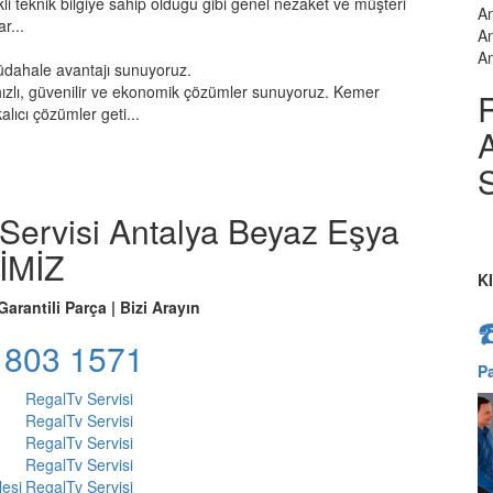
kli teknik bilgiye sahip olduğu gibi genel nezaket ve müşteri
An
r...
An
An
üdahale avantajı sunuyoruz.
ızlı, güvenilir ve ekonomik çözümler sunuyoruz. Kemer
R
lıcı çözümler geti...
A
S
 Servisi Antalya Beyaz Eşya
İMİZ
K
 Garantili Parça | Bizi Arayın
 803 1571
P
Regal
Tv Servisi
Regal
Tv Servisi
Regal
Tv Servisi
Regal
Tv Servisi
lesi
Regal
Tv Servisi