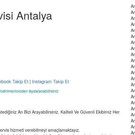
An
isi Antalya
An
An
An
An
An
An
An
An
An
An
An
An
ebook Takip Et
|
Instagram Takip Et
An
An
indirimlerimizden faydalanabilirsiniz
An
An
An
tediğiniz An Bizi Arayabilirsiniz. Kaliteli Ve Güvenli Ekibimiz Her
An
An
An
servis hizmeti verebilmeyi amaçlamaktayız.
An