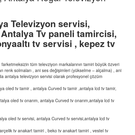
ya Televizyon servisi,
Antalya Tv paneli tamircisi,
nyaaltı tv servisi , kepez tv
ka farketmeksizin tüm televziyon markalarının tamiri büyük özveri
şan renk solmaları , ani ses değişimleri (yükselme – alçalma) , ani
a antalya televizyon servisi olarak profesyonel çözüm
lya oled tv tamir , antalya Curved tv tamir ,antalya lcd tv tamir,
talya oled tv onarım, antalya Curved tv onarım,antalya lcd tv
alya oled tv servisi, antalya Curved tv servisi,antalya lcd tv
arçelik tv anakart tamiri , beko tv anakart tamiri , vestel tv