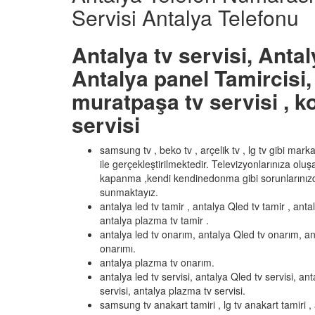
Servisi Antalya Telefonu
Antalya tv servisi, Antal
Antalya panel Tamircisi, 
muratpaşa tv servisi , ko
servisi
samsung tv , beko tv , arçelik tv , lg tv gibi mar
ile gerçekleştirilmektedir. Televizyonlarınıza olu
kapanma ,kendi kendinedonma gibi sorunlarınızd
sunmaktayız.
antalya led tv tamir , antalya Qled tv tamir , anta
antalya plazma tv tamir .
antalya led tv onarım, antalya Qled tv onarım, an
onarımı.
antalya plazma tv onarım.
antalya led tv servisi, antalya Qled tv servisi, ant
servisi, antalya plazma tv servisi.
samsung tv anakart tamiri , lg tv anakart tamiri , 