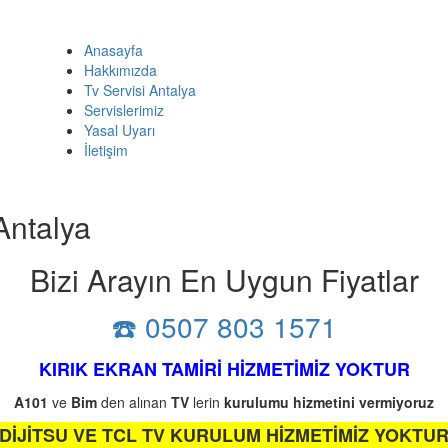
Anasayfa
Hakkımızda
Tv Servisi Antalya
Servislerimiz
Yasal Uyarı
İletişim
Antalya
Bizi Arayın En Uygun Fiyatlar
☎️ 0507 803 1571
KIRIK EKRAN TAMİRİ HİZMETİMİZ YOKTUR
A101
ve
Bim
den alınan
TV
lerin
kurulumu
hizmetini
vermiyoruz
DİJİTSU VE TCL TV KURULUM HİZMETİMİZ YOKTU