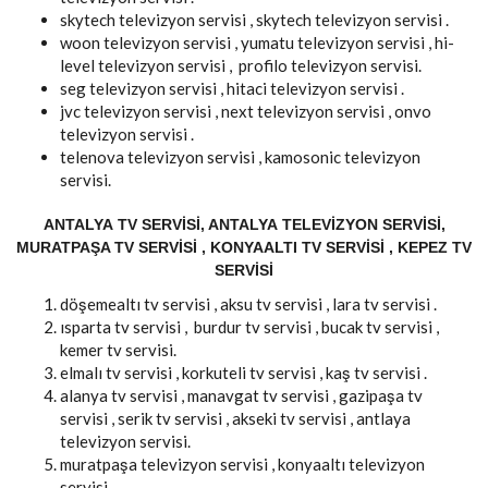
skytech televizyon servisi , skytech televizyon servisi .
woon televizyon servisi , yumatu televizyon servisi , hi-
level televizyon servisi , profilo televizyon servisi.
seg televizyon servisi , hitaci televizyon servisi .
jvc televizyon servisi , next televizyon servisi , onvo
televizyon servisi .
telenova televizyon servisi , kamosonic televizyon
servisi.
ANTALYA TV SERVISI, ANTALYA TELEVIZYON SERVISI,
MURATPAŞA TV SERVISI , KONYAALTI TV SERVISI , KEPEZ TV
SERVISI
döşemealtı tv servisi , aksu tv servisi , lara tv servisi .
ısparta tv servisi , burdur tv servisi , bucak tv servisi ,
kemer tv servisi.
elmalı tv servisi , korkuteli tv servisi , kaş tv servisi .
alanya tv servisi , manavgat tv servisi , gazipaşa tv
servisi , serik tv servisi , akseki tv servisi , antlaya
televizyon servisi.
muratpaşa televizyon servisi , konyaaltı televizyon
servisi.