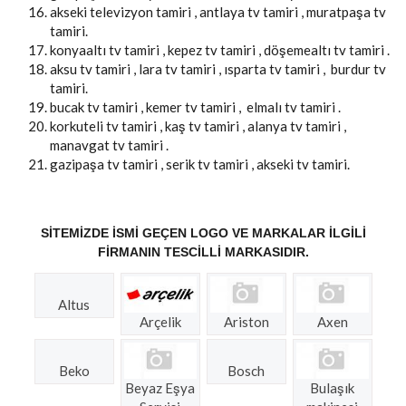
akseki televizyon tamiri , antlaya tv tamiri , muratpaşa tv
tamiri.
konyaaltı tv tamiri , kepez tv tamiri , döşemealtı tv tamiri .
aksu tv tamiri , lara tv tamiri , ısparta tv tamiri , burdur tv
tamiri.
bucak tv tamiri , kemer tv tamiri , elmalı tv tamiri .
korkuteli tv tamiri , kaş tv tamiri , alanya tv tamiri ,
manavgat tv tamiri .
gazipaşa tv tamiri , serik tv tamiri , akseki tv tamiri.
SITEMIZDE ISMI GEÇEN LOGO VE MARKALAR ILGILI
FIRMANIN TESCILLI MARKASIDIR.
Altus
Arçelik
Ariston
Axen
Beko
Bosch
Beyaz Eşya
Bulaşık