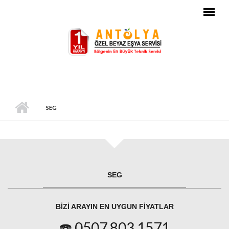
Ana içeriğe atla
SEG
SEG
BIZI ARAYIN EN UYGUN FIYATLAR
☎️ 0507 803 1571