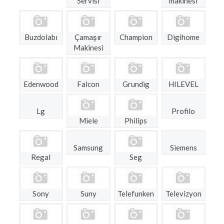
Servisi
makinesi
Buzdolabı
Çamaşır
Champion
Digihome
Makinesi
Edenwood
Falcon
Grundig
HILEVEL
Lg
Profilo
Miele
Philips
Samsung
Siemens
Regal
Seg
Sony
Suny
Telefunken
Televizyon