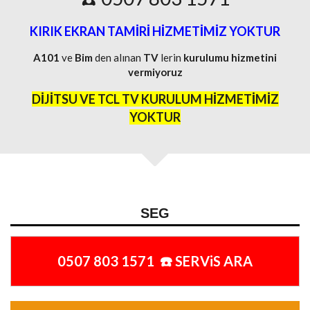
KIRIK EKRAN TAMİRİ HİZMETİMİZ YOKTUR
A101
ve
Bim
den alınan
TV
lerin
kurulumu
hizmetini
vermiyoruz
DİJİTSU VE TCL TV KURULUM HİZMETİMİZ
YOKTUR
SEG
0507 803 1571 ☎️ SERViS ARA