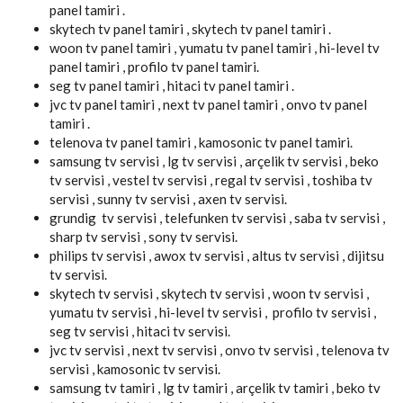
panel tamiri .
skytech tv panel tamiri , skytech tv panel tamiri .
woon tv panel tamiri , yumatu tv panel tamiri , hi-level tv
panel tamiri , profilo tv panel tamiri.
seg tv panel tamiri , hitaci tv panel tamiri .
jvc tv panel tamiri , next tv panel tamiri , onvo tv panel
tamiri .
telenova tv panel tamiri , kamosonic tv panel tamiri.
samsung tv servisi , lg tv servisi , arçelik tv servisi , beko
tv servisi , vestel tv servisi , regal tv servisi , toshiba tv
servisi , sunny tv servisi , axen tv servisi.
grundig tv servisi , telefunken tv servisi , saba tv servisi ,
sharp tv servisi , sony tv servisi.
philips tv servisi , awox tv servisi , altus tv servisi , dijitsu
tv servisi.
skytech tv servisi , skytech tv servisi , woon tv servisi ,
yumatu tv servisi , hi-level tv servisi , profilo tv servisi ,
seg tv servisi , hitaci tv servisi.
jvc tv servisi , next tv servisi , onvo tv servisi , telenova tv
servisi , kamosonic tv servisi.
samsung tv tamiri , lg tv tamiri , arçelik tv tamiri , beko tv