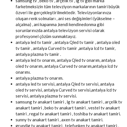
samsung tv , beko tv , arçelik tv , lg tv gibi marka
farketmeksizin tüm televziyon markalarının tamiri büyük
özveri ile gerçekleştirilmektedir. Televizyonlarınıza
oluşan renk solmaları , ani ses değişimleri (yükselme –
alçalma) , ani kapanma ,kendi kendinedonma gibi
sorunlarınızda antalya televizyon servisi olarak
profesyonel çözüm sunmaktayız.
antalya led tv tamir , antalya Qled tv tamir , antalya oled
tv tamir , antalya Curved tv tamir ,antalya lcd tv tamir,
antalya plazma tv tamir .
antalya led tv onarım, antalya Qled tv onarım, antalya
oled tv onarım, antalya Curved tv onarım,antalya lcd tv
onarımı.
antalya plazma tv onarım.
antalya led tv servisi, antalya Qled tv servisi, antalya
oled tv servisi, antalya Curved tv servisi,antalya lcd tv
servisi, antalya plazma tv servisi.
samsung tv anakart tamiri , lg tv anakart tamiri , arçelik tv
anakart tamiri , beko tv anakart tamiri , vestel tv anakart
tamiri , regal tv anakart tamiri , toshiba tv anakart tamiri.
sunny tv anakart tamiri , axen tv anakart tamiri.
grundig tv anakart tamiri , telefunken tv anakart tamiri ,