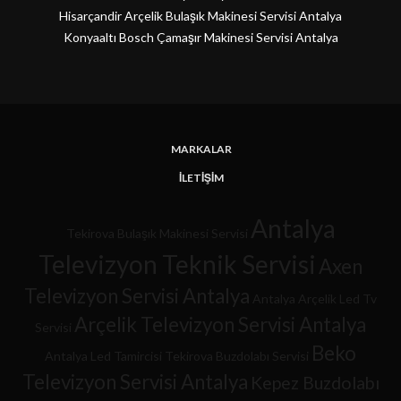
Hisarçandir Arçelik Bulaşık Makinesi Servisi Antalya
Konyaaltı Bosch Çamaşır Makinesi Servisi Antalya
MARKALAR
İLETIŞIM
Antalya
Tekirova Bulaşık Makinesi Servisi
Televizyon Teknik Servisi
Axen
Televizyon Servisi Antalya
Antalya Arçelik Led Tv
Arçelik Televizyon Servisi Antalya
Servisi
Beko
Antalya Led Tamircisi
Tekirova Buzdolabı Servisi
Televizyon Servisi Antalya
Kepez Buzdolabı