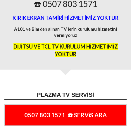
☎️ 0507 803 1571
KIRIK EKRAN TAMİRİ HİZMETİMİZ YOKTUR
A101
ve
Bim
den alınan
TV
lerin
kurulumu
hizmetini
vermiyoruz
DİJİTSU VE TCL TV KURULUM HİZMETİMİZ
YOKTUR
PLAZMA TV SERVISI
0507 803 1571 ☎️ SERViS ARA