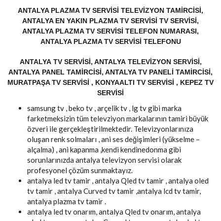
ANTALYA PLAZMA TV SERVISI TELEVIZYON TAMIRCISI,
ANTALYA EN YAKIN PLAZMA TV SERVISI TV SERVISI,
ANTALYA PLAZMA TV SERVISI TELEFON NUMARASI,
ANTALYA PLAZMA TV SERVISI TELEFONU
ANTALYA TV SERVISI, ANTALYA TELEVIZYON SERVISI,
ANTALYA PANEL TAMIRCISI, ANTALYA TV PANELI TAMIRCISI,
MURATPAŞA TV SERVISI , KONYAALTI TV SERVISI , KEPEZ TV
SERVISI
samsung tv , beko tv , arçelik tv , lg tv gibi marka
farketmeksizin tüm televziyon markalarının tamiri büyük
özveri ile gerçekleştirilmektedir. Televizyonlarınıza
oluşan renk solmaları , ani ses değişimleri (yükselme –
alçalma) , ani kapanma ,kendi kendinedonma gibi
sorunlarınızda antalya televizyon servisi olarak
profesyonel çözüm sunmaktayız.
antalya led tv tamir , antalya Qled tv tamir , antalya oled
tv tamir , antalya Curved tv tamir ,antalya lcd tv tamir,
antalya plazma tv tamir .
antalya led tv onarım, antalya Qled tv onarım, antalya