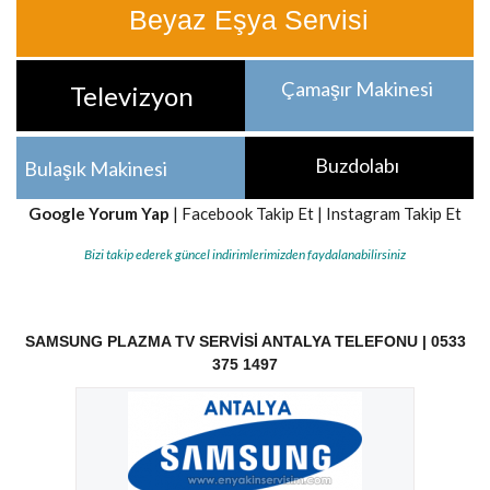
Beyaz Eşya Servisi
Çamaşır Makinesi
Televizyon
Buzdolabı
Bulaşık Makinesi
Google Yorum Yap
|
Facebook Takip Et
|
Instagram Takip Et
Bizi takip ederek güncel indirimlerimizden faydalanabilirsiniz
SAMSUNG PLAZMA TV SERVISI ANTALYA TELEFONU | 0533
375 1497