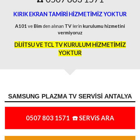
KIRIK EKRAN TAMİRİ HİZMETİMİZ YOKTUR
A101
ve
Bim
den alınan
TV
lerin
kurulumu
hizmetini
vermiyoruz
DİJİTSU VE TCL TV KURULUM HİZMETİMİZ
YOKTUR
SAMSUNG PLAZMA TV SERVISI ANTALYA
0507 803 1571 ☎️ SERViS ARA