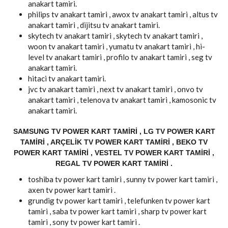
anakart tamiri.
philips tv anakart tamiri , awox tv anakart tamiri , altus tv
anakart tamiri , dijitsu tv anakart tamiri.
skytech tv anakart tamiri , skytech tv anakart tamiri ,
woon tv anakart tamiri , yumatu tv anakart tamiri , hi-
level tv anakart tamiri , profilo tv anakart tamiri , seg tv
anakart tamiri.
hitaci tv anakart tamiri.
jvc tv anakart tamiri , next tv anakart tamiri , onvo tv
anakart tamiri , telenova tv anakart tamiri , kamosonic tv
anakart tamiri.
SAMSUNG TV POWER KART TAMIRI , LG TV POWER KART
TAMIRI , ARÇELIK TV POWER KART TAMIRI , BEKO TV
POWER KART TAMIRI , VESTEL TV POWER KART TAMIRI ,
REGAL TV POWER KART TAMIRI .
toshiba tv power kart tamiri , sunny tv power kart tamiri ,
axen tv power kart tamiri .
grundig tv power kart tamiri , telefunken tv power kart
tamiri , saba tv power kart tamiri , sharp tv power kart
tamiri , sony tv power kart tamiri .