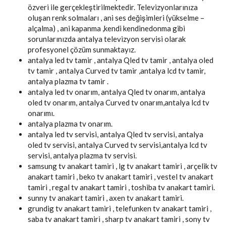
özveri ile gerçekleştirilmektedir. Televizyonlarınıza
oluşan renk solmaları , ani ses değişimleri (yükselme –
alçalma) , ani kapanma ,kendi kendinedonma gibi
sorunlarınızda antalya televizyon servisi olarak
profesyonel çözüm sunmaktayız.
antalya led tv tamir , antalya Qled tv tamir , antalya oled
tv tamir , antalya Curved tv tamir ,antalya lcd tv tamir,
antalya plazma tv tamir .
antalya led tv onarım, antalya Qled tv onarım, antalya
oled tv onarım, antalya Curved tv onarım,antalya lcd tv
onarımı.
antalya plazma tv onarım.
antalya led tv servisi, antalya Qled tv servisi, antalya
oled tv servisi, antalya Curved tv servisi,antalya lcd tv
servisi, antalya plazma tv servisi.
samsung tv anakart tamiri , lg tv anakart tamiri , arçelik tv
anakart tamiri , beko tv anakart tamiri , vestel tv anakart
tamiri , regal tv anakart tamiri , toshiba tv anakart tamiri.
sunny tv anakart tamiri , axen tv anakart tamiri.
grundig tv anakart tamiri , telefunken tv anakart tamiri ,
saba tv anakart tamiri , sharp tv anakart tamiri , sony tv