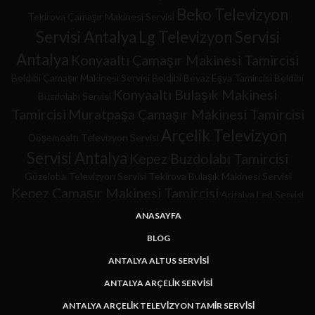
Beko Televizyon
Tekirova Çamaşır Makinesi Servisi
Servisi Antalya
Lg Televizyon Servisi
Antalya
Konyaaltı Çamaşır Makinesi Tamircisi
Beldibi Çamaşır Makinesi Servisi
Beldibi Beyaz Eşya Tamircisi
Beldibi
Konyaaltı Bulaşık Makinesi
Buzdolabı Servisi
Tamircisi
Muratpaşa Çamaşır Makinesi Tamircisi
Arçelik Televizyon
Döşemealtı Televizyon Servisi
Servisi Antalya
Kepez Buzdolabı Tamircisi
Güzeloba Televizyon Servisi
Tekirova Bulaşık Makinesi Servisi
Kepez Çamaşır Makinesi Tamircisi
Antalya Led Servisi
LCD Tv Servisi
Led Televizyon Servisi
Plazma Televizyon Servisi
ANASAYFA
Siemens Televizyon
Tekirova Buzdolabı Tamircisi
BLOG
Servisi Antalya
Axen
Tekirova Bulaşık Makinesi Tamircisi
ANTALYA ALTUS SERVISI
Televizyon Servisi Antalya
Konyaaltı
ANTALYA ARÇELIK SERVISI
Samsung Televizyon
Buzdolabı Tamircisi
ANTALYA ARÇELIK TELEVIZYON TAMIR SERVISI