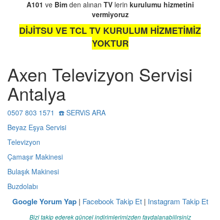
A101
ve
Bim
den alınan
TV
lerin
kurulumu
hizmetini
vermiyoruz
DİJİTSU VE TCL TV KURULUM HİZMETİMİZ
YOKTUR
Axen Televizyon Servisi
Antalya
0507 803 1571 ☎️ SERViS ARA
Beyaz Eşya Servisi
Televizyon
Çamaşır Makinesi
Bulaşık Makinesi
Buzdolabı
Google Yorum Yap
|
Facebook Takip Et
|
Instagram Takip Et
Bizi takip ederek güncel indirimlerimizden faydalanabilirsiniz