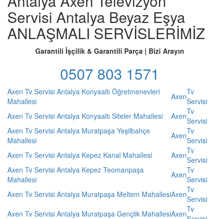
Antalya Axen Televizyon
Servisi Antalya Beyaz Eşya
ANLAŞMALI SERVİSLERİMİZ
Garantili İşçilik & Garantili Parça | Bizi Arayın
0507 803 1571
Axen Tv Servisi Antalya Konyaaltı Öğretmenevleri
Tv
Axen
Mahallesi
Servisi
Tv
Axen Tv Servisi Antalya Konyaaltı Siteler Mahallesi
Axen
Servisi
Axen Tv Servisi Antalya Muratpaşa Yeşilbahçe
Tv
Axen
Mahallesi
Servisi
Tv
Axen Tv Servisi Antalya Kepez Kanal Mahallesi
Axen
Servisi
Axen Tv Servisi Antalya Kepez Teomanpaşa
Tv
Axen
Mahallesi
Servisi
Tv
Axen Tv Servisi Antalya Muratpaşa Meltem Mahallesi
Axen
Servisi
Tv
Axen Tv Servisi Antalya Muratpaşa Gençlik Mahallesi
Axen
Servisi