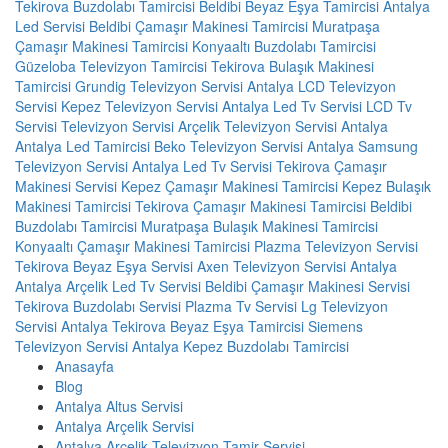
Tekirova Buzdolabı Tamircisi
Beldibi Beyaz Eşya Tamircisi
Antalya
Led Servisi
Beldibi Çamaşır Makinesi Tamircisi
Muratpaşa
Çamaşır Makinesi Tamircisi
Konyaaltı Buzdolabı Tamircisi
Güzeloba Televizyon Tamircisi
Tekirova Bulaşık Makinesi
Tamircisi
Grundig Televizyon Servisi Antalya
LCD Televizyon
Servisi
Kepez Televizyon Servisi
Antalya Led Tv Servisi
LCD Tv
Servisi
Televizyon Servisi
Arçelik Televizyon Servisi Antalya
Antalya Led Tamircisi
Beko Televizyon Servisi Antalya
Samsung
Televizyon Servisi Antalya
Led Tv Servisi
Tekirova Çamaşır
Makinesi Servisi
Kepez Çamaşır Makinesi Tamircisi
Kepez Bulaşık
Makinesi Tamircisi
Tekirova Çamaşır Makinesi Tamircisi
Beldibi
Buzdolabı Tamircisi
Muratpaşa Bulaşık Makinesi Tamircisi
Konyaaltı Çamaşır Makinesi Tamircisi
Plazma Televizyon Servisi
Tekirova Beyaz Eşya Servisi
Axen Televizyon Servisi Antalya
Antalya Arçelik Led Tv Servisi
Beldibi Çamaşır Makinesi Servisi
Tekirova Buzdolabı Servisi
Plazma Tv Servisi
Lg Televizyon
Servisi Antalya
Tekirova Beyaz Eşya Tamircisi
Siemens
Televizyon Servisi Antalya
Kepez Buzdolabı Tamircisi
Anasayfa
Blog
Antalya Altus Servisi
Antalya Arçelik Servisi
Antalya Arçelik Televizyon Tamir Servisi