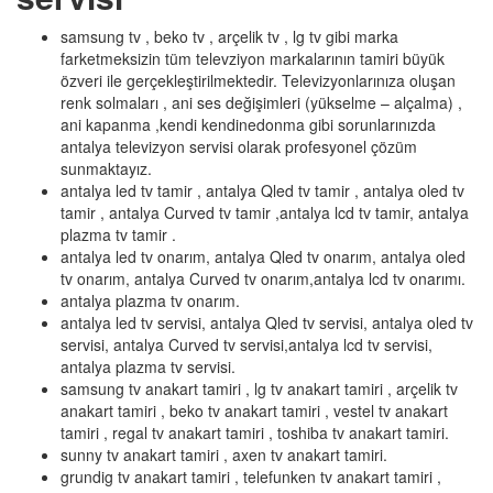
samsung tv , beko tv , arçelik tv , lg tv gibi marka
farketmeksizin tüm televziyon markalarının tamiri büyük
özveri ile gerçekleştirilmektedir. Televizyonlarınıza oluşan
renk solmaları , ani ses değişimleri (yükselme – alçalma) ,
ani kapanma ,kendi kendinedonma gibi sorunlarınızda
antalya televizyon servisi olarak profesyonel çözüm
sunmaktayız.
antalya led tv tamir , antalya Qled tv tamir , antalya oled tv
tamir , antalya Curved tv tamir ,antalya lcd tv tamir, antalya
plazma tv tamir .
antalya led tv onarım, antalya Qled tv onarım, antalya oled
tv onarım, antalya Curved tv onarım,antalya lcd tv onarımı.
antalya plazma tv onarım.
antalya led tv servisi, antalya Qled tv servisi, antalya oled tv
servisi, antalya Curved tv servisi,antalya lcd tv servisi,
antalya plazma tv servisi.
samsung tv anakart tamiri , lg tv anakart tamiri , arçelik tv
anakart tamiri , beko tv anakart tamiri , vestel tv anakart
tamiri , regal tv anakart tamiri , toshiba tv anakart tamiri.
sunny tv anakart tamiri , axen tv anakart tamiri.
grundig tv anakart tamiri , telefunken tv anakart tamiri ,