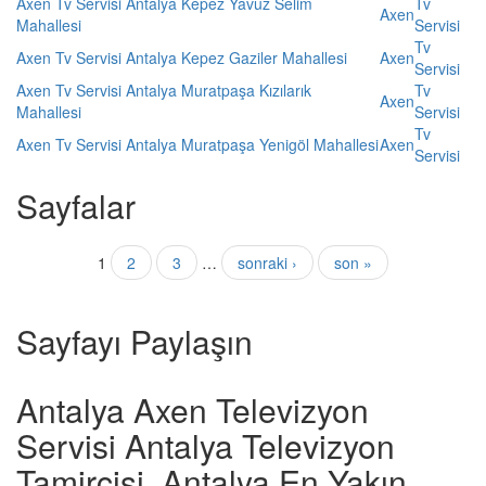
Axen Tv Servisi Antalya Kepez Yavuz Selim
Tv
Axen
Mahallesi
Servisi
Tv
Axen Tv Servisi Antalya Kepez Gaziler Mahallesi
Axen
Servisi
Axen Tv Servisi Antalya Muratpaşa Kızılarık
Tv
Axen
Mahallesi
Servisi
Tv
Axen Tv Servisi Antalya Muratpaşa Yenigöl Mahallesi
Axen
Servisi
Sayfalar
1
2
3
…
sonraki ›
son »
Sayfayı Paylaşın
Antalya Axen Televizyon
Servisi Antalya Televizyon
Tamircisi, Antalya En Yakın