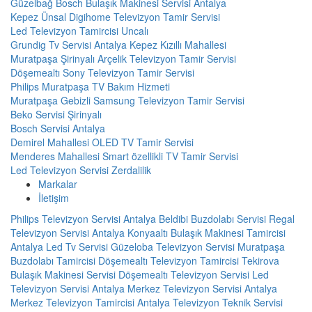
Güzelbağ Bosch Bulaşık Makinesi Servisi Antalya
Kepez Ünsal Digihome Televizyon Tamir Servisi
Led Televizyon Tamircisi Uncalı
Grundig Tv Servisi Antalya Kepez Kızıllı Mahallesi
Muratpaşa Şirinyalı Arçelik Televizyon Tamir Servisi
Döşemealtı Sony Televizyon Tamir Servisi
Philips Muratpaşa TV Bakım Hizmeti
Muratpaşa Gebizli Samsung Televizyon Tamir Servisi
Beko Servisi Şirinyalı
Bosch Servisi Antalya
Demirel Mahallesi OLED TV Tamir Servisi
Menderes Mahallesi Smart özellikli TV Tamir Servisi
Led Televizyon Servisi Zerdalilik
Markalar
İletişim
Philips Televizyon Servisi Antalya
Beldibi Buzdolabı Servisi
Regal
Televizyon Servisi Antalya
Konyaaltı Bulaşık Makinesi Tamircisi
Antalya Led Tv Servisi
Güzeloba Televizyon Servisi
Muratpaşa
Buzdolabı Tamircisi
Döşemealtı Televizyon Tamircisi
Tekirova
Bulaşık Makinesi Servisi
Döşemealtı Televizyon Servisi
Led
Televizyon Servisi
Antalya Merkez Televizyon Servisi
Antalya
Merkez Televizyon Tamircisi
Antalya Televizyon Teknik Servisi