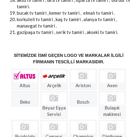
tamiri.
bucak tv tamiri , kemer tv tamiri , elmalı tv tamiri .
korkuteli tv tamiri , kaş tv tamiri , alanya tv tamiri ,
manavgat tv tamiri .
gazipaşa tv tamiri , serik tv tamiri , akseki tv tamiri.
SITEMIZDE ISMI GEÇEN LOGO VE MARKALAR ILGILI
FIRMANIN TESCILLI MARKASIDIR.
Altus
Arçelik
Ariston
Axen
Beko
Bosch
Beyaz Eşya
Bulaşık
Servisi
makinesi
Buzdolabı
Çamaşır
Champion
Digihome