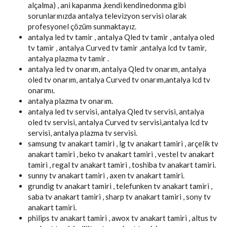
alçalma) , ani kapanma ,kendi kendinedonma gibi
sorunlarınızda antalya televizyon servisi olarak
profesyonel çözüm sunmaktayız.
antalya led tv tamir , antalya Qled tv tamir , antalya oled
tv tamir , antalya Curved tv tamir ,antalya lcd tv tamir,
antalya plazma tv tamir .
antalya led tv onarım, antalya Qled tv onarım, antalya
oled tv onarım, antalya Curved tv onarım,antalya lcd tv
onarımı.
antalya plazma tv onarım.
antalya led tv servisi, antalya Qled tv servisi, antalya
oled tv servisi, antalya Curved tv servisi,antalya lcd tv
servisi, antalya plazma tv servisi.
samsung tv anakart tamiri , lg tv anakart tamiri , arçelik tv
anakart tamiri , beko tv anakart tamiri , vestel tv anakart
tamiri , regal tv anakart tamiri , toshiba tv anakart tamiri.
sunny tv anakart tamiri , axen tv anakart tamiri.
grundig tv anakart tamiri , telefunken tv anakart tamiri ,
saba tv anakart tamiri , sharp tv anakart tamiri , sony tv
anakart tamiri.
philips tv anakart tamiri , awox tv anakart tamiri , altus tv