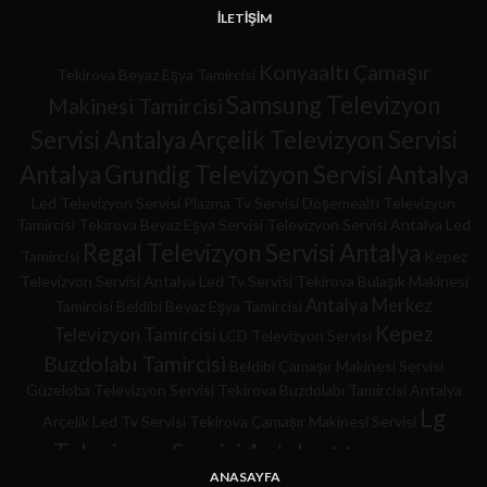
İLETIŞIM
Konyaaltı Çamaşır
Tekirova Beyaz Eşya Tamircisi
Samsung Televizyon
Makinesi Tamircisi
Servisi Antalya
Arçelik Televizyon Servisi
Antalya
Grundig Televizyon Servisi Antalya
Led Televizyon Servisi
Plazma Tv Servisi
Döşemealtı Televizyon
Tamircisi
Tekirova Beyaz Eşya Servisi
Televizyon Servisi
Antalya Led
Regal Televizyon Servisi Antalya
Tamircisi
Kepez
Televizyon Servisi
Antalya Led Tv Servisi
Tekirova Bulaşık Makinesi
Antalya Merkez
Tamircisi
Beldibi Beyaz Eşya Tamircisi
Kepez
Televizyon Tamircisi
LCD Televizyon Servisi
Buzdolabı Tamircisi
Beldibi Çamaşır Makinesi Servisi
Güzeloba Televizyon Servisi
Tekirova Buzdolabı Tamircisi
Antalya
Lg
Arçelik Led Tv Servisi
Tekirova Çamaşır Makinesi Servisi
Televizyon Servisi Antalya
Muratpaşa
ANASAYFA
Buzdolabı Tamircisi