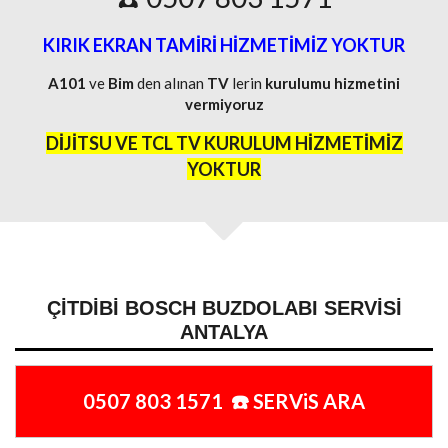
KIRIK EKRAN TAMİRİ HİZMETİMİZ YOKTUR
A101
ve
Bim
den alınan
TV
lerin
kurulumu
hizmetini
vermiyoruz
DİJİTSU VE TCL TV KURULUM HİZMETİMİZ
YOKTUR
ÇITDIBI BOSCH BUZDOLABI SERVISI
ANTALYA
0507 803 1571 ☎️ SERViS ARA