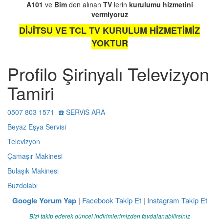
A101
ve
Bim
den alınan
TV
lerin
kurulumu
hizmetini
vermiyoruz
DİJİTSU VE TCL TV KURULUM HİZMETİMİZ
YOKTUR
Profilo Şirinyalı Televizyon
Tamiri
0507 803 1571 ☎️ SERViS ARA
Beyaz Eşya Servisi
Televizyon
Çamaşır Makinesi
Bulaşık Makinesi
Buzdolabı
Google Yorum Yap
|
Facebook Takip Et
|
Instagram Takip Et
Bizi takip ederek güncel indirimlerimizden faydalanabilirsiniz