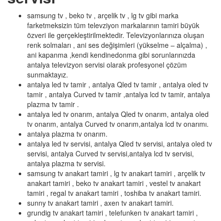
samsung tv , beko tv , arçelik tv , lg tv gibi marka
farketmeksizin tüm televziyon markalarının tamiri büyük
özveri ile gerçekleştirilmektedir. Televizyonlarınıza oluşan
renk solmaları , ani ses değişimleri (yükselme – alçalma) ,
ani kapanma ,kendi kendinedonma gibi sorunlarınızda
antalya televizyon servisi olarak profesyonel çözüm
sunmaktayız.
antalya led tv tamir , antalya Qled tv tamir , antalya oled tv
tamir , antalya Curved tv tamir ,antalya lcd tv tamir, antalya
plazma tv tamir .
antalya led tv onarım, antalya Qled tv onarım, antalya oled
tv onarım, antalya Curved tv onarım,antalya lcd tv onarımı.
antalya plazma tv onarım.
antalya led tv servisi, antalya Qled tv servisi, antalya oled tv
servisi, antalya Curved tv servisi,antalya lcd tv servisi,
antalya plazma tv servisi.
samsung tv anakart tamiri , lg tv anakart tamiri , arçelik tv
anakart tamiri , beko tv anakart tamiri , vestel tv anakart
tamiri , regal tv anakart tamiri , toshiba tv anakart tamiri.
sunny tv anakart tamiri , axen tv anakart tamiri.
grundig tv anakart tamiri , telefunken tv anakart tamiri ,