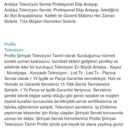
Antalya Televizyon Servisi Profesyonel Ekip Anlayışı
Antalya Televizyon Servisi. Profesyonel Ekip Anlayışı. İstediğiniz
An Bizi Arayabilirsiniz. Kaliteli Ve Güvenli Ekibimiz Her Zaman
Sizlerle. 7/24 Müşteri Hizmetleri Sizlerle.
Profilo
Televizyon
Profilo Şirinyalı Televizyon Tamiri olarak Sunduğumuz hizmeti
sürekli uzman kadrosunu, tecrübeli ekibini geliştiren yenilikçi ve
sektörde lider bir kuruluşuz.Televizyon En Büyük Antalya - Kepez
- Muratpaşa - Konyaaltı Televizyon - Lcd Tv - Led Tv - Plazma
Servisi olarak 1 Yıl İşçilik ve Parça Garantisi vermekteyiz. Hızlı ve
Yerinde ve Garantili Servisimiz 15 Yıllık Servis Tecrübesine
Sahiptir. 1 Yıl Parça ve işçilik Garantisi Veriyoruz. Servisimiz
gerekli teknik bilgiye sahip olduğu gibi genel nezaket ve müşteri
ziyaret kuralları konusunda da bilinçlidir,servis sertifikalarına ve
fabrika eğitimlerine sahiptir. Televizyon servisimiz, işi Ehillerine
yaptırmak isteyenler için Kolay ulaşılan Şirinyalı Servisi konusunda
uzman bir ekibiz. Şirinyalı Servisi hizmetlerimiz Profilo Şirinyalı
Televizyon Tamiri Profilo içinde çok büyük bir alana yayılmış gezici