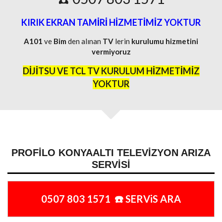
KIRIK EKRAN TAMİRİ HİZMETİMİZ YOKTUR
A101
ve
Bim
den alınan
TV
lerin
kurulumu
hizmetini
vermiyoruz
DİJİTSU VE TCL TV KURULUM HİZMETİMİZ
YOKTUR
PROFILO KONYAALTI TELEVIZYON ARIZA
SERVISI
0507 803 1571 ☎️ SERViS ARA