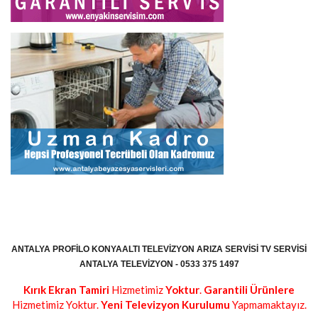
ANTALYA PROFILO KONYAALTI TELEVIZYON ARIZA SERVISI TV SERVISI
ANTALYA TELEVIZYON - 0533 375 1497
Kırık Ekran Tamiri
Hizmetimiz
Yoktur
.
Garantili Ürünlere
Hizmetimiz Yoktur.
Yeni Televizyon Kurulumu
Yapmamaktayız.