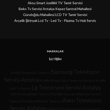
Aksu Smart özellikli TV Tamir Servisi
Beko Tv Servisi Antalya Kepez Santral Mahallesi
Gündoğdu Mahallesi LCD TV Tamir Servisi
Arçelik Şirinyalı Lcd Tv - Led Tv - Plazma Tv Hızlı Servis
MARKALAR
İLETIŞIM
Samsung Televizyon
Beldibi Buzdolabı Tamircisi
Servisi Antalya
Beldibi Beyaz Eşya Tamircisi
Antalya Arçelik
Lg Televizyon Servisi Antalya
Led Tv Servisi
Tekirova Buzdolabı Tamircisi
Beldibi Çamaşır Makinesi Servisi
Axen Televizyon
Tekirova Bulaşık Makinesi Tamircisi
Servisi Antalya
Beldibi Buzdolabı Servisi
Döşemealtı