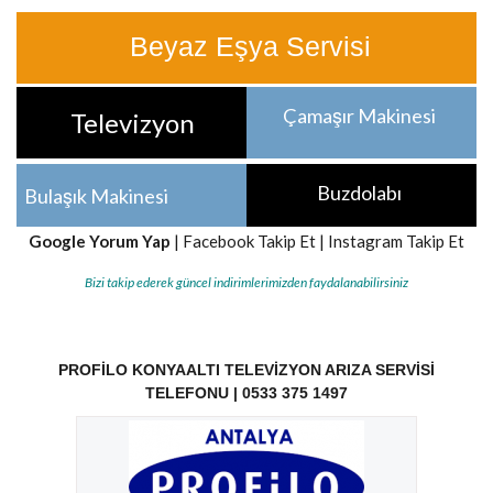
Beyaz Eşya Servisi
Çamaşır Makinesi
Televizyon
Buzdolabı
Bulaşık Makinesi
Google Yorum Yap
|
Facebook Takip Et
|
Instagram Takip Et
Bizi takip ederek güncel indirimlerimizden faydalanabilirsiniz
PROFILO KONYAALTI TELEVIZYON ARIZA SERVISI
TELEFONU | 0533 375 1497