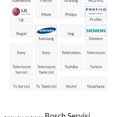
Edenwood
Falcon
Grundig
HILEVEL
Miele
Philips
Lg
Profilo
Regal
Seg
Samsung
Siemens
Sony
Suny
Telefunken
Televizyon
Televizyon
Televizyon
Toshiba
Turbox
Servisi
Tamircisi
Tv Servisi
Tv Tamircisi
Vestel
Yazarkasa
Bosch Servisi