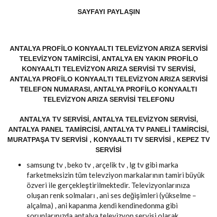
SAYFAYI PAYLAŞIN
ANTALYA PROFILO KONYAALTI TELEVIZYON ARIZA SERVISI
TELEVIZYON TAMIRCISI, ANTALYA EN YAKIN PROFILO
KONYAALTI TELEVIZYON ARIZA SERVISI TV SERVISI,
ANTALYA PROFILO KONYAALTI TELEVIZYON ARIZA SERVISI
TELEFON NUMARASI, ANTALYA PROFILO KONYAALTI
TELEVIZYON ARIZA SERVISI TELEFONU
ANTALYA TV SERVISI, ANTALYA TELEVIZYON SERVISI,
ANTALYA PANEL TAMIRCISI, ANTALYA TV PANELI TAMIRCISI,
MURATPAŞA TV SERVISI , KONYAALTI TV SERVISI , KEPEZ TV
SERVISI
samsung tv , beko tv , arçelik tv , lg tv gibi marka
farketmeksizin tüm televziyon markalarının tamiri büyük
özveri ile gerçekleştirilmektedir. Televizyonlarınıza
oluşan renk solmaları , ani ses değişimleri (yükselme –
alçalma) , ani kapanma ,kendi kendinedonma gibi
sorunlarınızda antalya televizyon servisi olarak