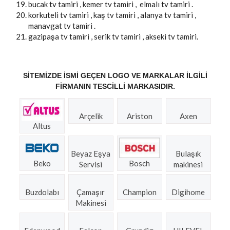
bucak tv tamiri , kemer tv tamiri , elmalı tv tamiri .
korkuteli tv tamiri , kaş tv tamiri , alanya tv tamiri ,
manavgat tv tamiri .
gazipaşa tv tamiri , serik tv tamiri , akseki tv tamiri.
SITEMIZDE ISMI GEÇEN LOGO VE MARKALAR ILGILI
FIRMANIN TESCILLI MARKASIDIR.
Arçelik
Ariston
Axen
Altus
Beyaz Eşya
Bulaşık
Beko
Bosch
Servisi
makinesi
Buzdolabı
Çamaşır
Champion
Digihome
Makinesi