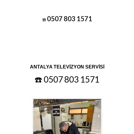
0507 803 1571
☎️
ANTALYA TELEVİZYON SERVİSİ
☎️ 0507 803 1571