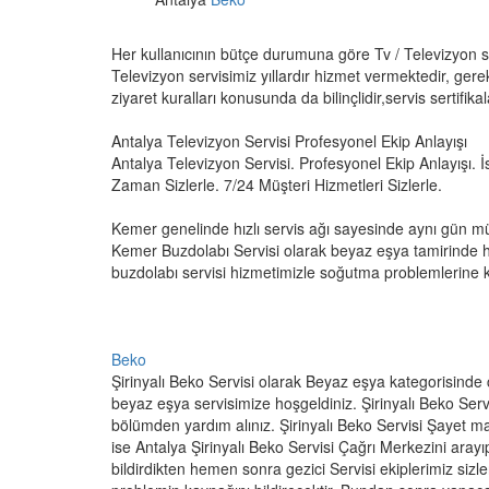
Her kullanıcının bütçe durumuna göre Tv / Televizyon 
Televizyon servisimiz yıllardır hizmet vermektedir, gere
ziyaret kuralları konusunda da bilinçlidir,servis sertifikala
Antalya Televizyon Servisi Profesyonel Ekip Anlayışı
Antalya Televizyon Servisi. Profesyonel Ekip Anlayışı. İs
Zaman Sizlerle. 7/24 Müşteri Hizmetleri Sizlerle.
Kemer genelinde hızlı servis ağı sayesinde aynı gün m
Kemer Buzdolabı Servisi olarak beyaz eşya tamirinde h
buzdolabı servisi hizmetimizle soğutma problemlerine ka
Beko
Şirinyalı Beko Servisi olarak Beyaz eşya kategorisinde c
beyaz eşya servisimize hoşgeldiniz. Şirinyalı Beko Servisi
bölümden yardım alınız. Şirinyalı Beko Servisi Şayet ma
ise Antalya Şirinyalı Beko Servisi Çağrı Merkezini arayıp ş
bildirdikten hemen sonra gezici Servisi ekiplerimiz siz