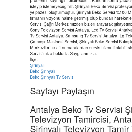
problemin kaynağını bildirecektir. Bundan sonra yapaca
isteyip istemeyeceğiniz. Şirinyalı Beko Servisi profesyon
yelpazesi oluşturmuştur. Şirinyalı Beko Servisi %100 M
firmanın vizyonu haline getirmiş olup bundan hareketle 
Servisi Çağrı Merkezimizden bizleri arayarak şikayetinizi 
Sony Televizyon Servisi Antalya, Led Tv Servisi Antalya
Tv Servisi Antalya, Samsung Tv Servisi Antalya, Lg Tele
Çamaşır Makinesi Servisi, Şirinyalı Beko Servisi Bulaşık
Merkezilerine ait numaralardan servis hizmeti alabilirsin
Servisiimize bekleriz. Saygılarımızla.
İlçe:
Şirinyalı
Beko Şirinyalı
Beko Şirinyalı Tv Servisi
Sayfayı Paylaşın
Antalya Beko Tv Servisi Şi
Televizyon Tamircisi, Ant
Şirinyalı Televizyon Tamir