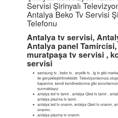
Servisi Şirinyalı Televizy
Antalya Beko Tv Servisi Şi
Telefonu
Antalya tv servisi, Antal
Antalya panel Tamircisi, 
muratpaşa tv servisi , ko
servisi
samsung tv , beko tv , arçelik tv , lg tv gibi mar
ile gerçekleştirilmektedir. Televizyonlarınıza olu
kapanma ,kendi kendinedonma gibi sorunlarınızd
sunmaktayız.
antalya led tv tamir , antalya Qled tv tamir , anta
antalya plazma tv tamir .
antalya led tv onarım, antalya Qled tv onarım, an
onarımı.
antalya plazma tv onarım.