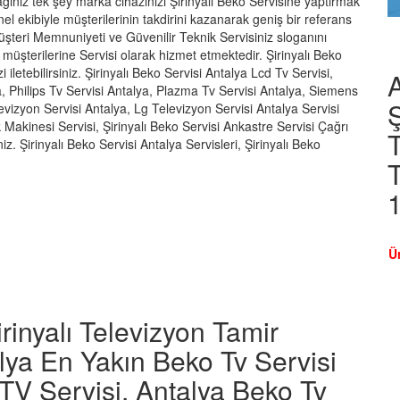
ğınız tek şey marka cihazınızı Şirinyalı Beko Servisine yaptırmak
el ekibiyle müşterilerinin takdirini kazanarak geniş bir referans
üşteri Memnuniyeti ve Güvenilir Teknik Servisiniz sloganını
müşterilerine Servisi olarak hizmet etmektedir. Şirinyalı Beko
iletebilirsiniz. Şirinyalı Beko Servisi Antalya Lcd Tv Servisi,
A
, Philips Tv Servisi Antalya, Plazma Tv Servisi Antalya, Siemens
Ş
vizyon Servisi Antalya, Lg Televizyon Servisi Antalya Servisi
 Makinesi Servisi, Şirinyalı Beko Servisi Ankastre Servisi Çağrı
T
iz. Şirinyalı Beko Servisi Antalya Servisleri, Şirinyalı Beko
T
Ü
rinyalı Televizyon Tamir
alya En Yakın Beko Tv Servisi
 TV Servisi, Antalya Beko Tv