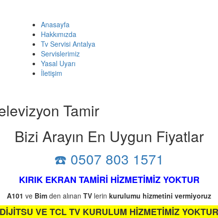
Anasayfa
Hakkımızda
Tv Servisi Antalya
Servislerimiz
Yasal Uyarı
İletişim
Televizyon Tamir
Bizi Arayın En Uygun Fiyatlar
☎️ 0507 803 1571
KIRIK EKRAN TAMİRİ HİZMETİMİZ YOKTUR
A101
ve
Bim
den alınan
TV
lerin
kurulumu
hizmetini
vermiyoruz
DİJİTSU VE TCL TV KURULUM HİZMETİMİZ YOKTU