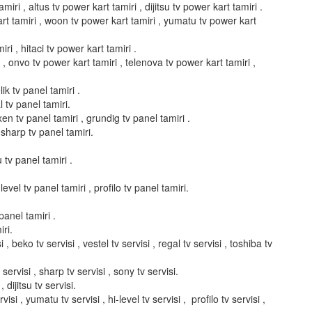
miri , altus tv power kart tamiri , dijitsu tv power kart tamiri .
art tamiri , woon tv power kart tamiri , yumatu tv power kart
ri , hitaci tv power kart tamiri .
i , onvo tv power kart tamiri , telenova tv power kart tamiri ,
ik tv panel tamiri .
l tv panel tamiri.
xen tv panel tamiri , grundig tv panel tamiri .
 sharp tv panel tamiri.
u tv panel tamiri .
evel tv panel tamiri , profilo tv panel tamiri.
panel tamiri .
ri.
i , beko tv servisi , vestel tv servisi , regal tv servisi , toshiba tv
servisi , sharp tv servisi , sony tv servisi.
, dijitsu tv servisi.
isi , yumatu tv servisi , hi-level tv servisi , profilo tv servisi ,