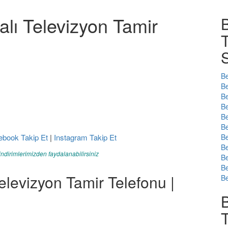
alı Televizyon Tamir
B
T
S
Be
Be
Be
Be
Be
Be
ebook Takip Et
|
Instagram Takip Et
Be
Be
indirimlerimizden faydalanabilirsiniz
Be
Be
Televizyon Tamir Telefonu |
Be
B
T