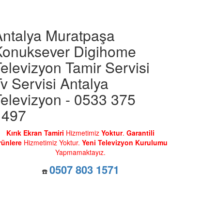
Antalya Muratpaşa
Konuksever Digihome
elevizyon Tamir Servisi
v Servisi Antalya
elevizyon - 0533 375
1497
Kırık Ekran Tamiri
Hizmetimiz
Yoktur
.
Garantili
rünlere
Hizmetimiz Yoktur.
Yeni Televizyon Kurulumu
Yapmamaktayız.
0507 803 1571
☎️