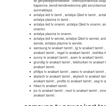
ile gerçekleştirilmektedir. Televizyonlarınıza olu
kapanma ,kendi kendinedonma gibi sorunlarınızd
sunmaktayız.
antalya led tv tamir , antalya Qled tv tamir , anta
antalya plazma tv tamir .
antalya led tv onarım, antalya Qled tv onarım, an
onarımı.
antalya plazma tv onarım.
antalya led tv servisi, antalya Qled tv servisi, ant
servisi, antalya plazma tv servisi.
samsung tv anakart tamiri , lg tv anakart tamiri , 
anakart tamiri , regal tv anakart tamiri , toshiba t
sunny tv anakart tamiri , axen tv anakart tamiri.
grundig tv anakart tamiri , telefunken tv anakart t
anakart tamiri.
philips tv anakart tamiri , awox tv anakart tamiri , 
skytech tv anakart tamiri , skytech tv anakart tami
anakart tamiri , profilo tv anakart tamiri , seg tv 
hitaci tv anakart tamiri.
jvc tv anakart tamiri , next tv anakart tamiri , on
anakart tamiri.