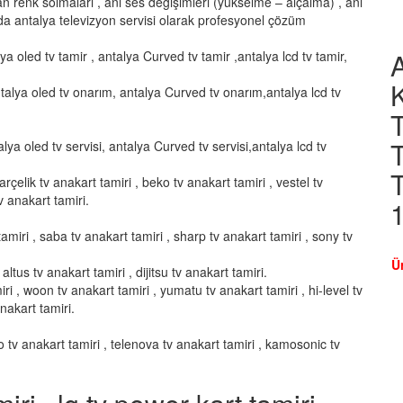
şan renk solmaları , ani ses değişimleri (yükselme – alçalma) , ani
a antalya televizyon servisi olarak profesyonel çözüm
lya oled tv tamir , antalya Curved tv tamir ,antalya lcd tv tamir,
talya oled tv onarım, antalya Curved tv onarım,antalya lcd tv
T
T
alya oled tv servisi, antalya Curved tv servisi,antalya lcd tv
T
arçelik tv anakart tamiri , beko tv anakart tamiri , vestel tv
v anakart tamiri.
amiri , saba tv anakart tamiri , sharp tv anakart tamiri , sony tv
Ü
altus tv anakart tamiri , dijitsu tv anakart tamiri.
ri , woon tv anakart tamiri , yumatu tv anakart tamiri , hi-level tv
anakart tamiri.
vo tv anakart tamiri , telenova tv anakart tamiri , kamosonic tv