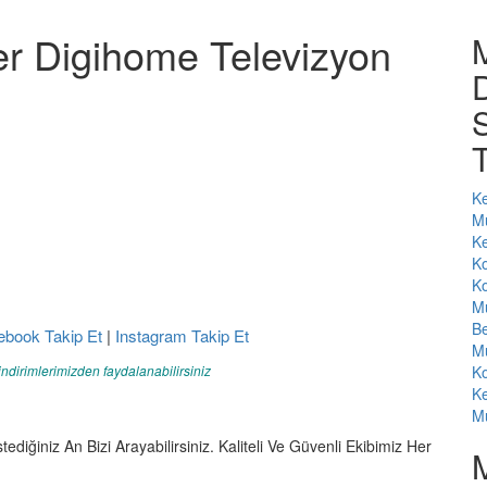
r Digihome Televizyon
S
T
Ke
Mu
Ke
Ko
Ko
Mu
Be
ebook Takip Et
|
Instagram Takip Et
Mu
indirimlerimizden faydalanabilirsiniz
Ko
Ke
Mu
tediğiniz An Bizi Arayabilirsiniz. Kaliteli Ve Güvenli Ekibimiz Her