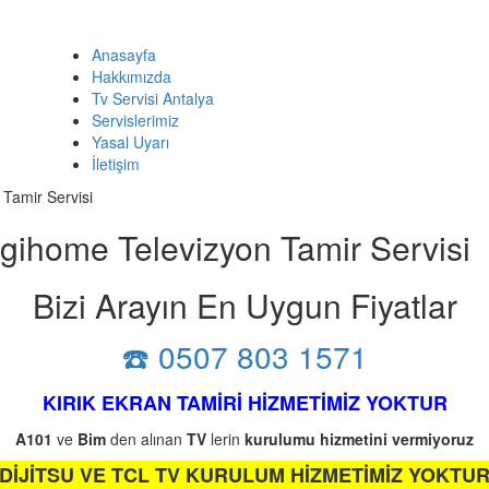
Anasayfa
Hakkımızda
Tv Servisi Antalya
Servislerimiz
Yasal Uyarı
İletişim
Tamir Servisi
ihome Televizyon Tamir Servisi
Bizi Arayın En Uygun Fiyatlar
☎️ 0507 803 1571
KIRIK EKRAN TAMİRİ HİZMETİMİZ YOKTUR
A101
ve
Bim
den alınan
TV
lerin
kurulumu
hizmetini
vermiyoruz
DİJİTSU VE TCL TV KURULUM HİZMETİMİZ YOKTU