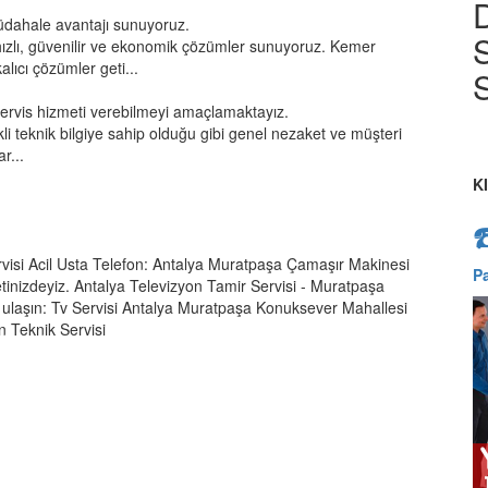
üdahale avantajı sunuyoruz.
S
ızlı, güvenilir ve ekonomik çözümler sunuyoruz. Kemer
lıcı çözümler geti...
S
servis hizmeti verebilmeyi amaçlamaktayız.
kli teknik bilgiye sahip olduğu gibi genel nezaket ve müşteri
r...
K
isi Acil Usta Telefon: Antalya Muratpaşa Çamaşır Makinesi
P
etinizdeyiz. Antalya Televizyon Tamir Servisi - Muratpaşa
ze ulaşın: Tv Servisi Antalya Muratpaşa Konuksever Mahallesi
n Teknik Servisi