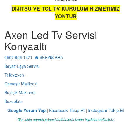
DİJİTSU VE TCL TV KURULUM HİZMETİMİZ
YOKTUR
Axen Led Tv Servisi
Konyaaltı
0507 803 1571 ☎️ SERViS ARA
Beyaz Eşya Servisi
Televizyon
Çamaşır Makinesi
Bulaşık Makinesi
Buzdolabı
Google Yorum Yap
|
Facebook Takip Et
|
Instagram Takip Et
Bizi takip ederek güncel indirimlerimizden faydalanabilirsiniz