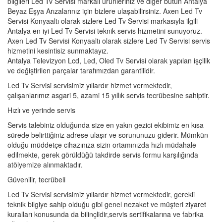
bilgileri Led Tv Servisi markalı ürünleriniz ve diğer bütün Antalya
Beyaz Eşya Arızalarınız için bizlere ulaşabilirsiniz. Axen Led Tv
Servisi Konyaaltı olarak sizlere Led Tv Servisi markasıyla ilgili
Antalya en iyi Led Tv Servisi teknik servis hizmetini sunuyoruz.
Axen Led Tv Servisi Konyaaltı olarak sizlere Led Tv Servisi servis
hizmetini kesintisiz sunmaktayız.
Antalya Televizyon Lcd, Led, Oled Tv Servisi olarak yapılan işçilik
ve değiştirilen parçalar tarafımızdan garantilidir.
Led Tv Servisi servisimiz yıllardır hizmet vermektedir,
çalışanlarımız asgari 5, azami 15 yıllık servis tecrübesine sahiptir.
Hızlı ve yerinde servis
Servis talebiniz olduğunda size en yakın gezici ekibimiz en kısa
sürede belirttiğiniz adrese ulaşır ve sorununuzu giderir. Mümkün
olduğu müddetçe cihazınıza sizin ortamınızda hızlı müdahale
edilmekte, gerek görüldüğü takdirde servis formu karşılığında
atölyemize alınmaktadır.
Güvenilir, tecrübeli
Led Tv Servisi servisimiz yıllardır hizmet vermektedir, gerekli
teknik bilgiye sahip olduğu gibi genel nezaket ve müşteri ziyaret
kuralları konusunda da bilinçlidir,servis sertifikalarına ve fabrika