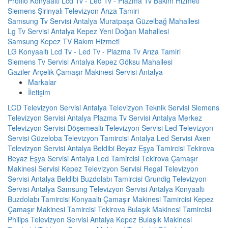
Profilo Konyaaltı Lcd Tv - Led Tv - Plazma Tv Bakım Hizmeti
Siemens Şirinyalı Televizyon Arıza Tamiri
Samsung Tv Servisi Antalya Muratpaşa Güzelbağ Mahallesi
Lg Tv Servisi Antalya Kepez Yeni Doğan Mahallesi
Samsung Kepez TV Bakım Hizmeti
LG Konyaaltı Lcd Tv - Led Tv - Plazma Tv Arıza Tamiri
Siemens Tv Servisi Antalya Kepez Göksu Mahallesi
Gaziler Arçelik Çamaşır Makinesi Servisi Antalya
Markalar
İletişim
LCD Televizyon Servisi
Antalya Televizyon Teknik Servisi
Siemens
Televizyon Servisi Antalya
Plazma Tv Servisi
Antalya Merkez
Televizyon Servisi
Döşemealtı Televizyon Servisi
Led Televizyon
Servisi
Güzeloba Televizyon Tamircisi
Antalya Led Servisi
Axen
Televizyon Servisi Antalya
Beldibi Beyaz Eşya Tamircisi
Tekirova
Beyaz Eşya Servisi
Antalya Led Tamircisi
Tekirova Çamaşır
Makinesi Servisi
Kepez Televizyon Servisi
Regal Televizyon
Servisi Antalya
Beldibi Buzdolabı Tamircisi
Grundig Televizyon
Servisi Antalya
Samsung Televizyon Servisi Antalya
Konyaaltı
Buzdolabı Tamircisi
Konyaaltı Çamaşır Makinesi Tamircisi
Kepez
Çamaşır Makinesi Tamircisi
Tekirova Bulaşık Makinesi Tamircisi
Philips Televizyon Servisi Antalya
Kepez Bulaşık Makinesi