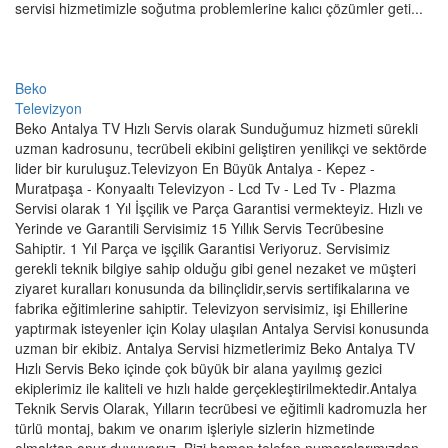
servisi hizmetimizle soğutma problemlerine kalıcı çözümler geti...
Beko
Televizyon
Beko Antalya TV Hızlı Servis olarak Sunduğumuz hizmeti sürekli
uzman kadrosunu, tecrübeli ekibini geliştiren yenilikçi ve sektörde
lider bir kuruluşuz.Televizyon En Büyük Antalya - Kepez -
Muratpaşa - Konyaaltı Televizyon - Lcd Tv - Led Tv - Plazma
Servisi olarak 1 Yıl İşçilik ve Parça Garantisi vermekteyiz. Hızlı ve
Yerinde ve Garantili Servisimiz 15 Yıllık Servis Tecrübesine
Sahiptir. 1 Yıl Parça ve işçilik Garantisi Veriyoruz. Servisimiz
gerekli teknik bilgiye sahip olduğu gibi genel nezaket ve müşteri
ziyaret kuralları konusunda da bilinçlidir,servis sertifikalarına ve
fabrika eğitimlerine sahiptir. Televizyon servisimiz, işi Ehillerine
yaptırmak isteyenler için Kolay ulaşılan Antalya Servisi konusunda
uzman bir ekibiz. Antalya Servisi hizmetlerimiz Beko Antalya TV
Hızlı Servis Beko içinde çok büyük bir alana yayılmış gezici
ekiplerimiz ile kaliteli ve hızlı halde gerçekleştirilmektedir.Antalya
Teknik Servis Olarak, Yılların tecrübesi ve eğitimli kadromuzla her
türlü montaj, bakım ve onarım işleriyle sizlerin hizmetinde