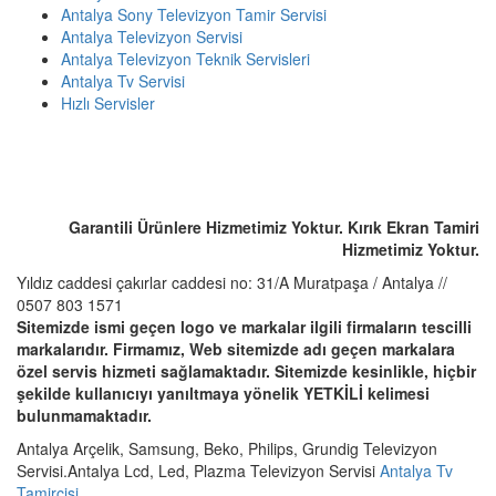
Antalya Sony Televizyon Tamir Servisi
Antalya Televizyon Servisi
Antalya Televizyon Teknik Servisleri
Antalya Tv Servisi
Hızlı Servisler
ACİL SERVİS TALEP TELEFONU
☎️ 0507 803 1571
Garantili Ürünlere Hizmetimiz Yoktur. Kırık Ekran Tamiri
Hizmetimiz Yoktur.
Yıldız caddesi çakırlar caddesi no: 31/A Muratpaşa / Antalya //
0507 803 1571
Sitemizde ismi geçen logo ve markalar ilgili firmaların tescilli
markalarıdır. Firmamız, Web sitemizde adı geçen markalara
özel servis hizmeti sağlamaktadır. Sitemizde kesinlikle, hiçbir
şekilde kullanıcıyı yanıltmaya yönelik YETKİLİ kelimesi
bulunmamaktadır.
Antalya Arçelik, Samsung, Beko, Philips, Grundig Televizyon
Servisi.Antalya Lcd, Led, Plazma Televizyon Servisi
Antalya Tv
Tamircisi
.