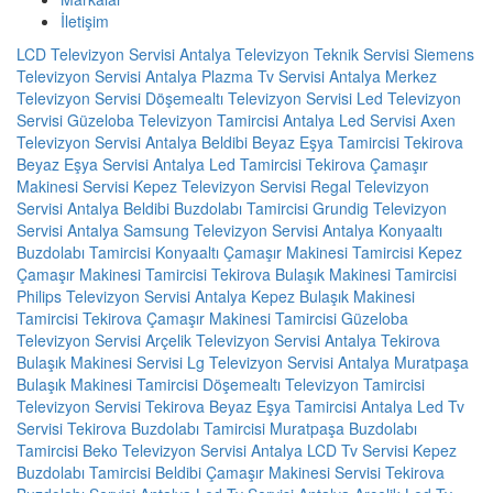
İletişim
LCD Televizyon Servisi
Antalya Televizyon Teknik Servisi
Siemens
Televizyon Servisi Antalya
Plazma Tv Servisi
Antalya Merkez
Televizyon Servisi
Döşemealtı Televizyon Servisi
Led Televizyon
Servisi
Güzeloba Televizyon Tamircisi
Antalya Led Servisi
Axen
Televizyon Servisi Antalya
Beldibi Beyaz Eşya Tamircisi
Tekirova
Beyaz Eşya Servisi
Antalya Led Tamircisi
Tekirova Çamaşır
Makinesi Servisi
Kepez Televizyon Servisi
Regal Televizyon
Servisi Antalya
Beldibi Buzdolabı Tamircisi
Grundig Televizyon
Servisi Antalya
Samsung Televizyon Servisi Antalya
Konyaaltı
Buzdolabı Tamircisi
Konyaaltı Çamaşır Makinesi Tamircisi
Kepez
Çamaşır Makinesi Tamircisi
Tekirova Bulaşık Makinesi Tamircisi
Philips Televizyon Servisi Antalya
Kepez Bulaşık Makinesi
Tamircisi
Tekirova Çamaşır Makinesi Tamircisi
Güzeloba
Televizyon Servisi
Arçelik Televizyon Servisi Antalya
Tekirova
Bulaşık Makinesi Servisi
Lg Televizyon Servisi Antalya
Muratpaşa
Bulaşık Makinesi Tamircisi
Döşemealtı Televizyon Tamircisi
Televizyon Servisi
Tekirova Beyaz Eşya Tamircisi
Antalya Led Tv
Servisi
Tekirova Buzdolabı Tamircisi
Muratpaşa Buzdolabı
Tamircisi
Beko Televizyon Servisi Antalya
LCD Tv Servisi
Kepez
Buzdolabı Tamircisi
Beldibi Çamaşır Makinesi Servisi
Tekirova