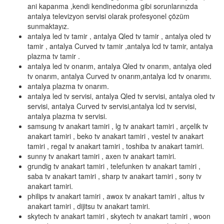
ani kapanma ,kendi kendinedonma gibi sorunlarınızda
antalya televizyon servisi olarak profesyonel çözüm
sunmaktayız.
antalya led tv tamir , antalya Qled tv tamir , antalya oled tv
tamir , antalya Curved tv tamir ,antalya lcd tv tamir, antalya
plazma tv tamir .
antalya led tv onarım, antalya Qled tv onarım, antalya oled
tv onarım, antalya Curved tv onarım,antalya lcd tv onarımı.
antalya plazma tv onarım.
antalya led tv servisi, antalya Qled tv servisi, antalya oled tv
servisi, antalya Curved tv servisi,antalya lcd tv servisi,
antalya plazma tv servisi.
samsung tv anakart tamiri , lg tv anakart tamiri , arçelik tv
anakart tamiri , beko tv anakart tamiri , vestel tv anakart
tamiri , regal tv anakart tamiri , toshiba tv anakart tamiri.
sunny tv anakart tamiri , axen tv anakart tamiri.
grundig tv anakart tamiri , telefunken tv anakart tamiri ,
saba tv anakart tamiri , sharp tv anakart tamiri , sony tv
anakart tamiri.
philips tv anakart tamiri , awox tv anakart tamiri , altus tv
anakart tamiri , dijitsu tv anakart tamiri.
skytech tv anakart tamiri , skytech tv anakart tamiri , woon