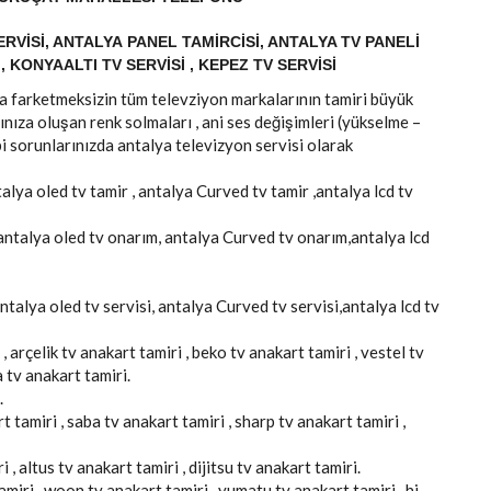
RVISI, ANTALYA PANEL TAMIRCISI, ANTALYA TV PANELI
, KONYAALTI TV SERVISI , KEPEZ TV SERVISI
arka farketmeksizin tüm televziyon markalarının tamiri büyük
ınıza oluşan renk solmaları , ani ses değişimleri (yükselme –
i sorunlarınızda antalya televizyon servisi olarak
talya oled tv tamir , antalya Curved tv tamir ,antalya lcd tv
 antalya oled tv onarım, antalya Curved tv onarım,antalya lcd
antalya oled tv servisi, antalya Curved tv servisi,antalya lcd tv
, arçelik tv anakart tamiri , beko tv anakart tamiri , vestel tv
a tv anakart tamiri.
.
 tamiri , saba tv anakart tamiri , sharp tv anakart tamiri ,
 , altus tv anakart tamiri , dijitsu tv anakart tamiri.
amiri , woon tv anakart tamiri , yumatu tv anakart tamiri , hi-