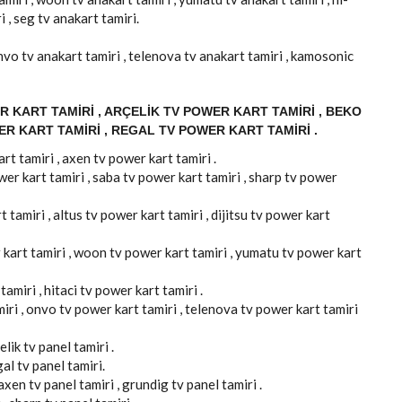
i , seg tv anakart tamiri.
 onvo tv anakart tamiri , telenova tv anakart tamiri , kamosonic
 KART TAMIRI , ARÇELIK TV POWER KART TAMIRI , BEKO
ER KART TAMIRI , REGAL TV POWER KART TAMIRI .
rt tamiri , axen tv power kart tamiri .
er kart tamiri , saba tv power kart tamiri , sharp tv power
 tamiri , altus tv power kart tamiri , dijitsu tv power kart
 kart tamiri , woon tv power kart tamiri , yumatu tv power kart
amiri , hitaci tv power kart tamiri .
miri , onvo tv power kart tamiri , telenova tv power kart tamiri
elik tv panel tamiri .
gal tv panel tamiri.
axen tv panel tamiri , grundig tv panel tamiri .