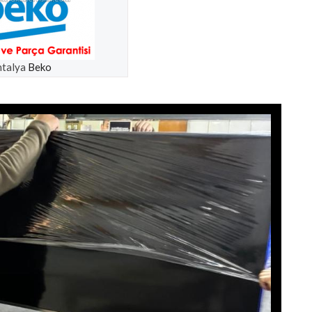
talya
Beko