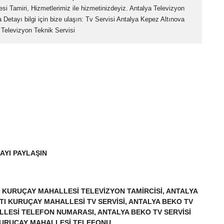
i Tamiri, Hizmetlerimiz ile hizmetinizdeyiz. Antalya Televizyon
 Detayı bilgi için bize ulaşın: Tv Servisi Antalya Kepez Altınova
 Televizyon Teknik Servisi
AYI PAYLAŞIN
I KURUÇAY MAHALLESI TELEVIZYON TAMIRCISI, ANTALYA
TI KURUÇAY MAHALLESI TV SERVISI, ANTALYA BEKO TV
LESI TELEFON NUMARASI, ANTALYA BEKO TV SERVISI
KURUÇAY MAHALLESI TELEFONU