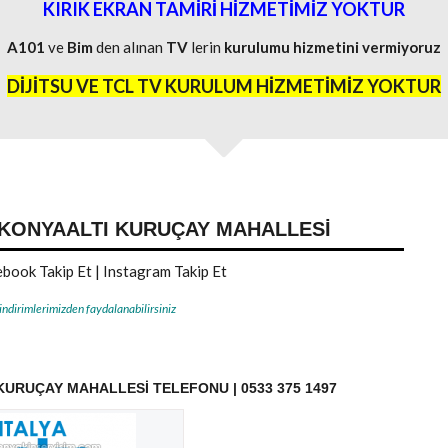
KIRIK EKRAN TAMİRİ HİZMETİMİZ YOKTUR
A101
ve
Bim
den alınan
TV
lerin
kurulumu
hizmetini
vermiyoruz
DİJİTSU VE TCL TV KURULUM HİZMETİMİZ YOKTUR
 KONYAALTI KURUÇAY MAHALLESI
book Takip Et
|
Instagram Takip Et
 indirimlerimizden faydalanabilirsiniz
KURUÇAY MAHALLESI TELEFONU | 0533 375 1497