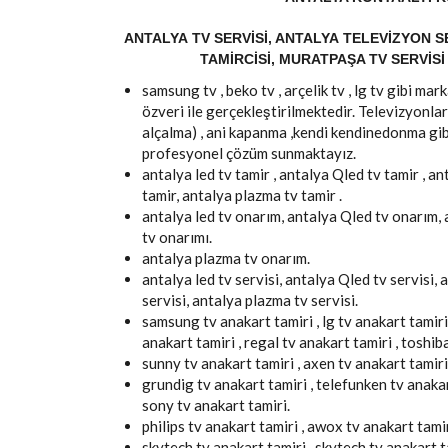
ANTALYA TV SERVISI, ANTALYA TELEVIZYON SE
TAMIRCISI, MURATPAŞA TV SERVISI 
samsung tv , beko tv , arçelik tv , lg tv gibi m
özveri ile gerçekleştirilmektedir. Televizyonlar
alçalma) , ani kapanma ,kendi kendinedonma gib
profesyonel çözüm sunmaktayız.
antalya led tv tamir , antalya Qled tv tamir , an
tamir, antalya plazma tv tamir .
antalya led tv onarım, antalya Qled tv onarım,
tv onarımı.
antalya plazma tv onarım.
antalya led tv servisi, antalya Qled tv servisi, 
servisi, antalya plazma tv servisi.
samsung tv anakart tamiri , lg tv anakart tamiri 
anakart tamiri , regal tv anakart tamiri , toshib
sunny tv anakart tamiri , axen tv anakart tamiri
grundig tv anakart tamiri , telefunken tv anakart
sony tv anakart tamiri.
philips tv anakart tamiri , awox tv anakart tamiri
skytech tv anakart tamiri , skytech tv anakart t