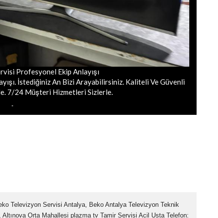
rvisi Profesyonel Ekip Anlayışı
ışı. İstediğiniz An Bizi Arayabilirsiniz. Kaliteli Ve Güvenli
e. 7/24 Müşteri Hizmetleri Sizlerle.
ko Televizyon Servisi Antalya, Beko Antalya Televizyon Teknik
 Altınova Orta Mahallesi plazma tv Tamir Servisi Acil Usta Telefon: