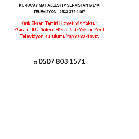
KURUÇAY MAHALLESI TV SERVISI ANTALYA
TELEVIZYON - 0533 375 1497
Kırık Ekran Tamiri
Hizmetimiz
Yoktur
.
Garantili Ürünlere
Hizmetimiz Yoktur.
Yeni
Televizyon Kurulumu
Yapmamaktayız.
0507 803 1571
☎️