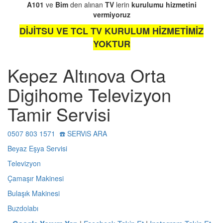
A101
ve
Bim
den alınan
TV
lerin
kurulumu
hizmetini
vermiyoruz
DİJİTSU VE TCL TV KURULUM HİZMETİMİZ
YOKTUR
Kepez Altınova Orta
Digihome Televizyon
Tamir Servisi
0507 803 1571 ☎️ SERViS ARA
Beyaz Eşya Servisi
Televizyon
Çamaşır Makinesi
Bulaşık Makinesi
Buzdolabı