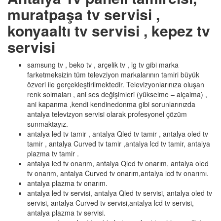
muratpaşa tv servisi ,
konyaaltı tv servisi , kepez tv
servisi
samsung tv , beko tv , arçelik tv , lg tv gibi marka
farketmeksizin tüm televziyon markalarının tamiri büyük
özveri ile gerçekleştirilmektedir. Televizyonlarınıza oluşan
renk solmaları , ani ses değişimleri (yükselme – alçalma) ,
ani kapanma ,kendi kendinedonma gibi sorunlarınızda
antalya televizyon servisi olarak profesyonel çözüm
sunmaktayız.
antalya led tv tamir , antalya Qled tv tamir , antalya oled tv
tamir , antalya Curved tv tamir ,antalya lcd tv tamir, antalya
plazma tv tamir .
antalya led tv onarım, antalya Qled tv onarım, antalya oled
tv onarım, antalya Curved tv onarım,antalya lcd tv onarımı.
antalya plazma tv onarım.
antalya led tv servisi, antalya Qled tv servisi, antalya oled tv
servisi, antalya Curved tv servisi,antalya lcd tv servisi,
antalya plazma tv servisi.