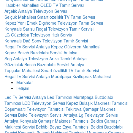
Habibler Mahallesi OLED TV Tamir Servisi
Arçelik Antalya Televizyon Servisi
Selçuk Mahallesi Smart özellikli TV Tamir Servisi
Kepez Yeni Emek Digihome Televizyon Tamir Servisi
Konyaaltı Sarısu Regal Televizyon Tamir Servisi
LG Güzeloba Televizyon Hızlı Servis
Konyaaltı Dağ Sony Televizyon Tamir Servisi
Regal Tv Servisi Antalya Kepez Gülveren Mahallesi
Kepez Bosch Buzdolabı Servisi Antalya
Seg Antalya Televizyon Arıza Tamiri Antalya
Güzeloluk Bosch Buzdolabı Servisi Antalya
Topçular Mahallesi Smart özellikli TV Tamir Servisi
Regal Tv Servisi Antalya Muratpaşa Kızıltoprak Mahallesi
Markalar
İletişim
Led Tv Servisi
Antalya Led Tamircisi
Muratpaşa Buzdolabı
Tamircisi
LCD Televizyon Servisi
Kepez Bulaşık Makinesi Tamircisi
Döşemealtı Televizyon Tamircisi
Tekirova Çamaşır Makinesi
Servisi
Beko Televizyon Servisi Antalya
Lg Televizyon Servisi
Antalya
Konyaaltı Çamaşır Makinesi Tamircisi
Beldibi Çamaşır
Makinesi Servisi
Beldibi Beyaz Eşya Tamircisi
Beldibi Buzdolabı
Servisi
Konyaaltı Bulaşık Makinesi Tamircisi
Muratpaşa Çamaşır