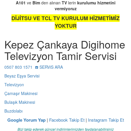
A101
ve
Bim
den alınan
TV
lerin
kurulumu
hizmetini
vermiyoruz
DİJİTSU VE TCL TV KURULUM HİZMETİMİZ
YOKTUR
Kepez Çankaya Digihome
Televizyon Tamir Servisi
0507 803 1571 ☎️ SERViS ARA
Beyaz Eşya Servisi
Televizyon
Çamaşır Makinesi
Bulaşık Makinesi
Buzdolabı
Google Yorum Yap
|
Facebook Takip Et
|
Instagram Takip Et
Bizi takip ederek güncel indirimlerimizden faydalanabilirsiniz