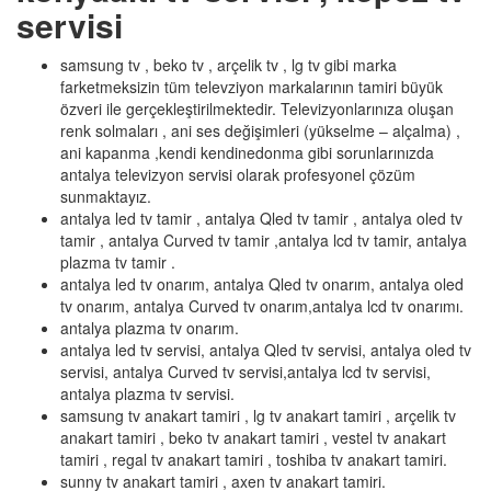
servisi
samsung tv , beko tv , arçelik tv , lg tv gibi marka
farketmeksizin tüm televziyon markalarının tamiri büyük
özveri ile gerçekleştirilmektedir. Televizyonlarınıza oluşan
renk solmaları , ani ses değişimleri (yükselme – alçalma) ,
ani kapanma ,kendi kendinedonma gibi sorunlarınızda
antalya televizyon servisi olarak profesyonel çözüm
sunmaktayız.
antalya led tv tamir , antalya Qled tv tamir , antalya oled tv
tamir , antalya Curved tv tamir ,antalya lcd tv tamir, antalya
plazma tv tamir .
antalya led tv onarım, antalya Qled tv onarım, antalya oled
tv onarım, antalya Curved tv onarım,antalya lcd tv onarımı.
antalya plazma tv onarım.
antalya led tv servisi, antalya Qled tv servisi, antalya oled tv
servisi, antalya Curved tv servisi,antalya lcd tv servisi,
antalya plazma tv servisi.
samsung tv anakart tamiri , lg tv anakart tamiri , arçelik tv
anakart tamiri , beko tv anakart tamiri , vestel tv anakart
tamiri , regal tv anakart tamiri , toshiba tv anakart tamiri.
sunny tv anakart tamiri , axen tv anakart tamiri.