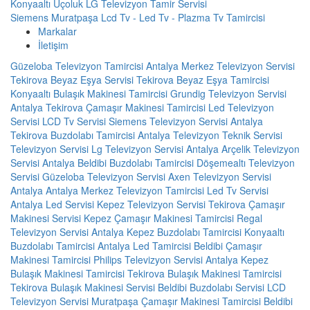
Konyaaltı Üçoluk LG Televizyon Tamir Servisi
Siemens Muratpaşa Lcd Tv - Led Tv - Plazma Tv Tamircisi
Markalar
İletişim
Güzeloba Televizyon Tamircisi
Antalya Merkez Televizyon Servisi
Tekirova Beyaz Eşya Servisi
Tekirova Beyaz Eşya Tamircisi
Konyaaltı Bulaşık Makinesi Tamircisi
Grundig Televizyon Servisi
Antalya
Tekirova Çamaşır Makinesi Tamircisi
Led Televizyon
Servisi
LCD Tv Servisi
Siemens Televizyon Servisi Antalya
Tekirova Buzdolabı Tamircisi
Antalya Televizyon Teknik Servisi
Televizyon Servisi
Lg Televizyon Servisi Antalya
Arçelik Televizyon
Servisi Antalya
Beldibi Buzdolabı Tamircisi
Döşemealtı Televizyon
Servisi
Güzeloba Televizyon Servisi
Axen Televizyon Servisi
Antalya
Antalya Merkez Televizyon Tamircisi
Led Tv Servisi
Antalya Led Servisi
Kepez Televizyon Servisi
Tekirova Çamaşır
Makinesi Servisi
Kepez Çamaşır Makinesi Tamircisi
Regal
Televizyon Servisi Antalya
Kepez Buzdolabı Tamircisi
Konyaaltı
Buzdolabı Tamircisi
Antalya Led Tamircisi
Beldibi Çamaşır
Makinesi Tamircisi
Philips Televizyon Servisi Antalya
Kepez
Bulaşık Makinesi Tamircisi
Tekirova Bulaşık Makinesi Tamircisi
Tekirova Bulaşık Makinesi Servisi
Beldibi Buzdolabı Servisi
LCD
Televizyon Servisi
Muratpaşa Çamaşır Makinesi Tamircisi
Beldibi