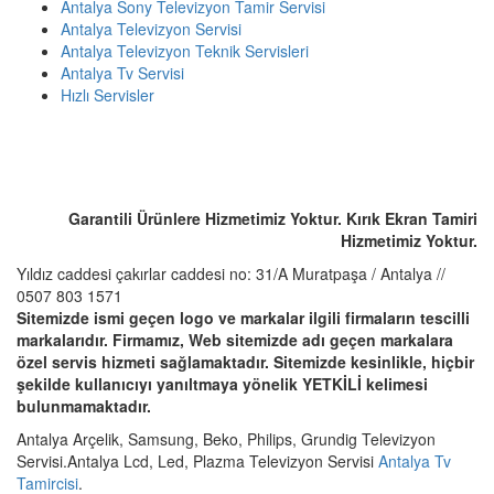
Antalya Sony Televizyon Tamir Servisi
Antalya Televizyon Servisi
Antalya Televizyon Teknik Servisleri
Antalya Tv Servisi
Hızlı Servisler
ACİL SERVİS TALEP TELEFONU
☎️ 0507 803 1571
Garantili Ürünlere Hizmetimiz Yoktur. Kırık Ekran Tamiri
Hizmetimiz Yoktur.
Yıldız caddesi çakırlar caddesi no: 31/A Muratpaşa / Antalya //
0507 803 1571
Sitemizde ismi geçen logo ve markalar ilgili firmaların tescilli
markalarıdır. Firmamız, Web sitemizde adı geçen markalara
özel servis hizmeti sağlamaktadır. Sitemizde kesinlikle, hiçbir
şekilde kullanıcıyı yanıltmaya yönelik YETKİLİ kelimesi
bulunmamaktadır.
Antalya Arçelik, Samsung, Beko, Philips, Grundig Televizyon
Servisi.Antalya Lcd, Led, Plazma Televizyon Servisi
Antalya Tv
Tamircisi
.