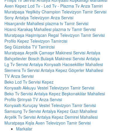
Philips Tv Servisi Antalya Konyaaltı Kuşkavağı Mahallesi
Axen Kepez Lcd Tv - Led Tv - Plazma Tv Arıza Tamiri
Muratpaşa Yeşilköy Champion Televizyon Tamir Servisi
Sony Antalya Televizyon Arıza Servisi
Hisarçandır Mahallesi plazma tv Tamir Servisi
Hüsnü Karakaş Mahallesi plazma tv Tamir Servisi
Muratpaşa Haşimişcan Regal Televizyon Tamir Servisi
Profilo Kepez Televizyon Tamircisi
Seg Güzeloba TV Tamircisi
Muratpaşa Arçelik Çamaşır Makinesi Servisi Antalya
Bahçelievler Bosch Bulaşık Makinesi Servisi Antalya
Lg Tv Servisi Antalya Konyaaltı Hacısekililer Mahallesi
Siemens Tv Servisi Antalya Kepez Göçerler Mahallesi
TV Arıza Servisi
Beko Lcd Tv Servisi Kepez
Konyaaltı Akkuyu Vestel Televizyon Tamir Servisi
Beko Tv Servisi Antalya Kepez Beşkonaklılar Mahallesi
Profilo Şirinyalı TV Arıza Servisi
Konyaaltı Kuruçay Vestel Televizyon Tamir Servisi
Samsung Tv Servisi Antalya Kepez Gazi Mahallesi
Arçelik Tv Servisi Antalya Kepez Demirel Mahallesi
Muratpaşa Kışla Axen Televizyon Tamir Servisi
Markalar