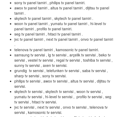
sony tv panel tamiri , philips tv panel tamiri.
awox tv panel tamiri , altus tv panel tamiri , dijitsu tv panel
tamiri .
skytech tv panel tamiri , skytech tv panel tamiri .
woon tv panel tamiri , yumatu tv panel tamiri , hi-level tv
panel tamiri , profilo tv panel tamiri.
seg tv panel tamiri , hitaci tv panel tamiri .
jvc tv panel tamiri , next tv panel tamiri , onvo tv panel tamiri
.
telenova tv panel tamiri , kamosonic tv panel tamiri.
samsung tv servisi , lg tv servisi , arçelik tv servisi , beko tv
servisi , vestel tv servisi , regal tv servisi , toshiba tv servisi ,
sunny tv servisi , axen tv servisi.
grundig tv servisi , telefunken tv servisi , saba tv servisi ,
sharp tv servisi , sony tv servisi.
philips tv servisi , awox tv servisi , altus tv servisi , dijitsu tv
servisi.
skytech tv servisi , skytech tv servisi , woon tv servisi ,
yumatu tv servisi , hi-level tv servisi , profilo tv servisi , seg
tv servisi , hitaci tv servisi.
jvc tv servisi , next tv servisi , onvo tv servisi , telenova tv
servisi , kamosonic tv servisi.