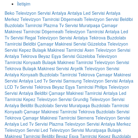
İletişim
Beko Televizyon Servisi Antalya
Antalya Led Servisi
Antalya
Merkez Televizyon Tamircisi
Döşemealtı Televizyon Servisi
Beldibi
Buzdolabı Tamircisi
Plazma Tv Servisi
Muratpaşa Çamaşır
Makinesi Tamircisi
Döşemealtı Televizyon Tamircisi
Antalya Led
Tv Servisi
Regal Televizyon Servisi Antalya
Tekirova Buzdolabı
Tamircisi
Beldibi Çamaşır Makinesi Servisi
Güzeloba Televizyon
Servisi
Kepez Bulaşık Makinesi Tamircisi
Axen Televizyon Servisi
Antalya
Tekirova Beyaz Eşya Servisi
Güzeloba Televizyon
Tamircisi
Konyaaltı Bulaşık Makinesi Tamircisi
Televizyon Servisi
Tekirova Bulaşık Makinesi Servisi
Arçelik Televizyon Servisi
Antalya
Konyaaltı Buzdolabı Tamircisi
Tekirova Çamaşır Makinesi
Servisi
Antalya Led Tv Servisi
Samsung Televizyon Servisi Antalya
LCD Tv Servisi
Tekirova Beyaz Eşya Tamircisi
Philips Televizyon
Servisi Antalya
Beldibi Çamaşır Makinesi Tamircisi
Antalya Led
Tamircisi
Kepez Televizyon Servisi
Grundig Televizyon Servisi
Antalya
Beldibi Buzdolabı Servisi
Muratpaşa Buzdolabı Tamircisi
Konyaaltı Çamaşır Makinesi Tamircisi
Tekirova Buzdolabı Servisi
Tekirova Çamaşır Makinesi Tamircisi
Siemens Televizyon Servisi
Antalya
Led Tv Servisi
Plazma Televizyon Servisi
Antalya Merkez
Televizyon Servisi
Led Televizyon Servisi
Muratpaşa Bulaşık
Makinesi Tamircisi
Beldibi Beyaz Eşya Tamircisi
Kepez Buzdolabı