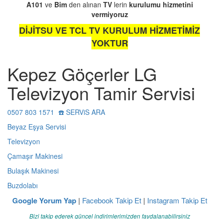
A101
ve
Bim
den alınan
TV
lerin
kurulumu
hizmetini
vermiyoruz
DİJİTSU VE TCL TV KURULUM HİZMETİMİZ
YOKTUR
Kepez Göçerler LG
Televizyon Tamir Servisi
0507 803 1571 ☎️ SERViS ARA
Beyaz Eşya Servisi
Televizyon
Çamaşır Makinesi
Bulaşık Makinesi
Buzdolabı
Google Yorum Yap
|
Facebook Takip Et
|
Instagram Takip Et
Bizi takip ederek güncel indirimlerimizden faydalanabilirsiniz