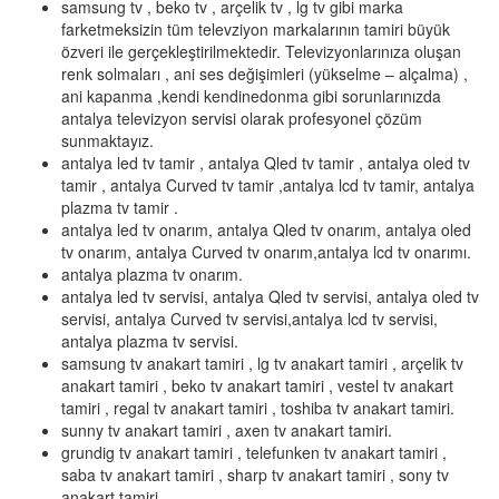
samsung tv , beko tv , arçelik tv , lg tv gibi marka
farketmeksizin tüm televziyon markalarının tamiri büyük
özveri ile gerçekleştirilmektedir. Televizyonlarınıza oluşan
renk solmaları , ani ses değişimleri (yükselme – alçalma) ,
ani kapanma ,kendi kendinedonma gibi sorunlarınızda
antalya televizyon servisi olarak profesyonel çözüm
sunmaktayız.
antalya led tv tamir , antalya Qled tv tamir , antalya oled tv
tamir , antalya Curved tv tamir ,antalya lcd tv tamir, antalya
plazma tv tamir .
antalya led tv onarım, antalya Qled tv onarım, antalya oled
tv onarım, antalya Curved tv onarım,antalya lcd tv onarımı.
antalya plazma tv onarım.
antalya led tv servisi, antalya Qled tv servisi, antalya oled tv
servisi, antalya Curved tv servisi,antalya lcd tv servisi,
antalya plazma tv servisi.
samsung tv anakart tamiri , lg tv anakart tamiri , arçelik tv
anakart tamiri , beko tv anakart tamiri , vestel tv anakart
tamiri , regal tv anakart tamiri , toshiba tv anakart tamiri.
sunny tv anakart tamiri , axen tv anakart tamiri.
grundig tv anakart tamiri , telefunken tv anakart tamiri ,
saba tv anakart tamiri , sharp tv anakart tamiri , sony tv
anakart tamiri.