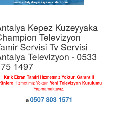
Antalya Kepez Kuzeyyaka
Champion Televizyon
amir Servisi Tv Servisi
ntalya Televizyon - 0533
375 1497
Kırık Ekran Tamiri
Hizmetimiz
Yoktur
.
Garantili
rünlere
Hizmetimiz Yoktur.
Yeni Televizyon Kurulumu
Yapmamaktayız.
0507 803 1571
☎️