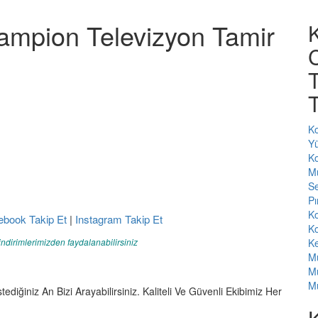
mpion Televizyon Tamir
T
T
Ko
Yü
Ko
M
Se
Pı
Ko
ebook Takip Et
|
Instagram Takip Et
Ko
indirimlerimizden faydalanabilirsiniz
Ke
Mu
Mu
Mu
tediğiniz An Bizi Arayabilirsiniz. Kaliteli Ve Güvenli Ekibimiz Her