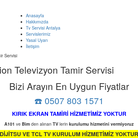
Anasayfa
Hakkımızda
Tv Servisi Antalya
Servislerimiz
Yasal Uyarı
İletişim
r Servisi
n Televizyon Tamir Servisi
Bizi Arayın En Uygun Fiyatlar
☎️ 0507 803 1571
KIRIK EKRAN TAMİRİ HİZMETİMİZ YOKTUR
A101
ve
Bim
den alınan
TV
lerin
kurulumu
hizmetini
vermiyoruz
DİJİTSU VE TCL TV KURULUM HİZMETİMİZ YOKTU