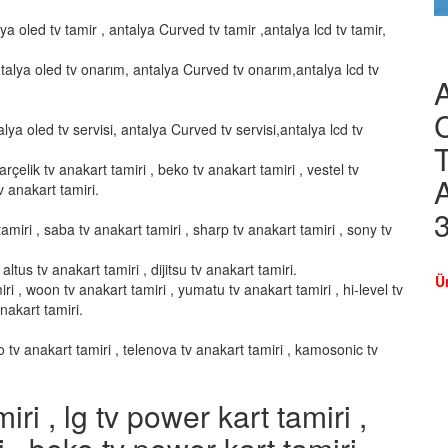
lya oled tv tamir , antalya Curved tv tamir ,antalya lcd tv tamir,
talya oled tv onarım, antalya Curved tv onarım,antalya lcd tv
alya oled tv servisi, antalya Curved tv servisi,antalya lcd tv
T
arçelik tv anakart tamiri , beko tv anakart tamiri , vestel tv
A
v anakart tamiri.
amiri , saba tv anakart tamiri , sharp tv anakart tamiri , sony tv
altus tv anakart tamiri , dijitsu tv anakart tamiri.
Ü
ri , woon tv anakart tamiri , yumatu tv anakart tamiri , hi-level tv
anakart tamiri.
vo tv anakart tamiri , telenova tv anakart tamiri , kamosonic tv
i , lg tv power kart tamiri ,