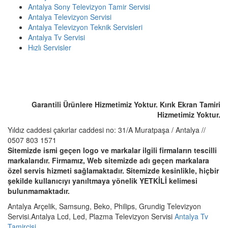
Antalya Sony Televizyon Tamir Servisi
Antalya Televizyon Servisi
Antalya Televizyon Teknik Servisleri
Antalya Tv Servisi
Hızlı Servisler
ACİL SERVİS TALEP TELEFONU
☎️ 0507 803 1571
Garantili Ürünlere Hizmetimiz Yoktur. Kırık Ekran Tamiri
Hizmetimiz Yoktur.
Yıldız caddesi çakırlar caddesi no: 31/A Muratpaşa / Antalya //
0507 803 1571
Sitemizde ismi geçen logo ve markalar ilgili firmaların tescilli
markalarıdır. Firmamız, Web sitemizde adı geçen markalara
özel servis hizmeti sağlamaktadır. Sitemizde kesinlikle, hiçbir
şekilde kullanıcıyı yanıltmaya yönelik YETKİLİ kelimesi
bulunmamaktadır.
Antalya Arçelik, Samsung, Beko, Philips, Grundig Televizyon
Servisi.Antalya Lcd, Led, Plazma Televizyon Servisi
Antalya Tv
Tamircisi
.