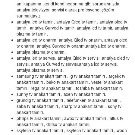
ani kapanma ,kendi kendinedonma gibi sorunlarınızda
antalya televizyon servisi olarak profesyonel çözüm
sunmaktayız.
antalya led tv tamir , antalya Qled tv tamir , antalya oled tv
tamir , antalya Curved tv tamir ,antalya lcd tv tamir, antalya
plazma tv tamir .
antalya led tv onarım, antalya Qled tv onarım, antalya oled
tv onarım, antalya Curved tv onarım,antalya lcd tv onarımı.
antalya plazma tv onarım.
antalya led tv servisi, antalya Qled tv servisi, antalya oled tv
servisi, antalya Curved tv servisi,antalya lcd tv servisi,
antalya plazma tv servisi.
samsung tv anakart tamiri , lg tv anakart tamiri , arçelik tv
anakart tamiri , beko tv anakart tamiri , vestel tv anakart
tamiri , regal tv anakart tamiri , toshiba tv anakart tamiri.
sunny tv anakart tamiri , axen tv anakart tamiri.
grundig tv anakart tamiri , telefunken tv anakart tamiri ,
saba tv anakart tamiri , sharp tv anakart tamiri , sony tv
anakart tamiri.
philips tv anakart tamiri , awox tv anakart tamiri , altus tv
anakart tamiri , dijitsu tv anakart tamiri.
skytech tv anakart tamiri , skytech tv anakart tamiri , woon