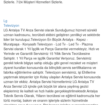
Sizlerle. 7/24 Müşteri Hizmetleri Sizlerle.
Lg
Televizyon
LG Antalya TV Arıza Servisi olarak Sunduğumuz hizmeti sürekli
uzman kadrosunu, tecrübeli ekibini geliştiren yenilikçi ve sektörde
lider bir kuruluşuz.Televizyon En Büyük Antalya - Kepez -
Muratpaşa - Konyaaltı Televizyon - Lcd Tv - Led Tv - Plazma
Servisi olarak 1 Yıl İşçilik ve Parça Garantisi vermekteyiz. Hızlı ve
Yerinde ve Garantili Servisimiz 15 Yıllık Servis Tecrübesine
Sahiptir. 1 Yıl Parça ve işçilik Garantisi Veriyoruz. Servisimiz
gerekli teknik bilgiye sahip olduğu gibi genel nezaket ve müşteri
ziyaret kuralları konusunda da bilinçlidir,servis sertifikalarına ve
fabrika eğitimlerine sahiptir. Televizyon servisimiz, işi Ehillerine
yaptırmak isteyenler için Kolay ulaşılan Antalya Servisi konusunda
uzman bir ekibiz. Antalya Servisi hizmetlerimiz LG Antalya TV
Arıza Servisi LG içinde çok büyük bir alana yayılmış gezici
ekiplerimiz ile kaliteli ve hızlı halde gerçekleştirilmektedir.Antalya
Teknik Servis Olarak, Yılların tecrübesi ve eğitimli kadromuzla her
türlü montaj, bakım ve onarım işleriyle sizlerin hizmetinde