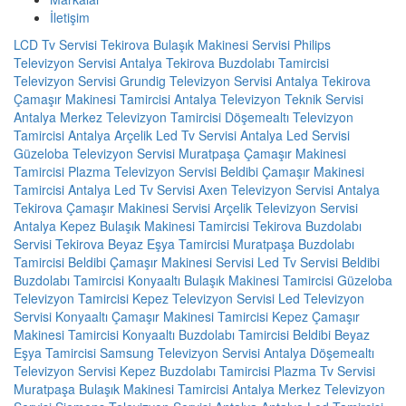
İletişim
LCD Tv Servisi
Tekirova Bulaşık Makinesi Servisi
Philips
Televizyon Servisi Antalya
Tekirova Buzdolabı Tamircisi
Televizyon Servisi
Grundig Televizyon Servisi Antalya
Tekirova
Çamaşır Makinesi Tamircisi
Antalya Televizyon Teknik Servisi
Antalya Merkez Televizyon Tamircisi
Döşemealtı Televizyon
Tamircisi
Antalya Arçelik Led Tv Servisi
Antalya Led Servisi
Güzeloba Televizyon Servisi
Muratpaşa Çamaşır Makinesi
Tamircisi
Plazma Televizyon Servisi
Beldibi Çamaşır Makinesi
Tamircisi
Antalya Led Tv Servisi
Axen Televizyon Servisi Antalya
Tekirova Çamaşır Makinesi Servisi
Arçelik Televizyon Servisi
Antalya
Kepez Bulaşık Makinesi Tamircisi
Tekirova Buzdolabı
Servisi
Tekirova Beyaz Eşya Tamircisi
Muratpaşa Buzdolabı
Tamircisi
Beldibi Çamaşır Makinesi Servisi
Led Tv Servisi
Beldibi
Buzdolabı Tamircisi
Konyaaltı Bulaşık Makinesi Tamircisi
Güzeloba
Televizyon Tamircisi
Kepez Televizyon Servisi
Led Televizyon
Servisi
Konyaaltı Çamaşır Makinesi Tamircisi
Kepez Çamaşır
Makinesi Tamircisi
Konyaaltı Buzdolabı Tamircisi
Beldibi Beyaz
Eşya Tamircisi
Samsung Televizyon Servisi Antalya
Döşemealtı
Televizyon Servisi
Kepez Buzdolabı Tamircisi
Plazma Tv Servisi
Muratpaşa Bulaşık Makinesi Tamircisi
Antalya Merkez Televizyon