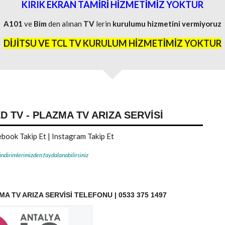
KIRIK EKRAN TAMİRİ HİZMETİMİZ YOKTUR
A101
ve
Bim
den alınan
TV
lerin
kurulumu
hizmetini
vermiyoruz
DİJİTSU VE TCL TV KURULUM HİZMETİMİZ YOKTUR
D TV - PLAZMA TV ARIZA SERVISI
book Takip Et
|
Instagram Takip Et
 indirimlerimizden faydalanabilirsiniz
MA TV ARIZA SERVISI TELEFONU | 0533 375 1497