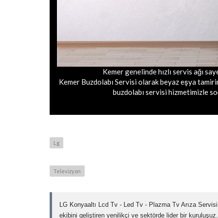
Kemer genelinde hızlı servis ağı sa
Kemer Buzdolabı Servisi olarak beyaz eşya tamiri
buzdolabı servisi hizmetimizle so
Lg
Televizyon
LG Konyaaltı Lcd Tv - Led Tv - Plazma Tv Arıza Servis
ekibini geliştiren yenilikçi ve sektörde lider bir kurulu