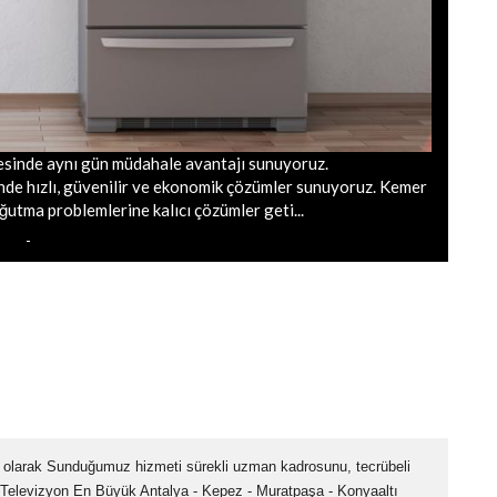
yesinde aynı gün müdahale avantajı sunuyoruz.
nde hızlı, güvenilir ve ekonomik çözümler sunuyoruz. Kemer
ğutma problemlerine kalıcı çözümler geti...
i olarak Sunduğumuz hizmeti sürekli uzman kadrosunu, tecrübeli
şuz.Televizyon En Büyük Antalya - Kepez - Muratpaşa - Konyaaltı