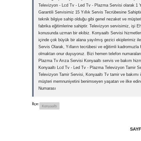
Televizyon - Lcd Tv - Led Tv - Plazma Servisi olarak 1 Y
Garantili Servisimiz 15 Yıllık Servis Tecrübesine Sahiptir
teknik bilgiye sahip olduğu gibi genel nezaket ve müşteri 
fabrika eğitimlerine sahiptir. Televizyon servisimiz, işi E
konusunda uzman bir ekibiz. Konyaaltı Servisi hizmetle
içinde çok büyük bir alana yayılmış gezici ekiplerimiz ile
Servis Olarak, Yılların tecrübesi ve eğitimli kadromuzla 
olmaktan onur duyuyoruz. Bizi hemen telefon numaralar
Plazma Tv Arıza Servisi Konyaaltı servis ve bakım hizmet
Konyaaltı Lcd Tv - Led Tv - Plazma Televizyon Tamir Ser
Televizyon Tamir Servisi, Konyaaltı Tv tamir ve bakımı it
müşteri memnuniyetini benimseyen yaşatan ve ilke edine
Numarası
İlçe:
Konyaaltı
SAYF