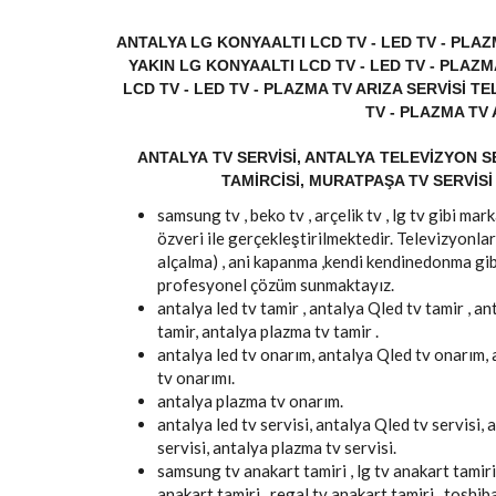
ANTALYA LG KONYAALTI LCD TV - LED TV - PLAZ
YAKIN LG KONYAALTI LCD TV - LED TV - PLAZM
LCD TV - LED TV - PLAZMA TV ARIZA SERVISI 
TV - PLAZMA TV
ANTALYA TV SERVISI, ANTALYA TELEVIZYON SE
TAMIRCISI, MURATPAŞA TV SERVISI 
samsung tv , beko tv , arçelik tv , lg tv gibi m
özveri ile gerçekleştirilmektedir. Televizyonlar
alçalma) , ani kapanma ,kendi kendinedonma gib
profesyonel çözüm sunmaktayız.
antalya led tv tamir , antalya Qled tv tamir , an
tamir, antalya plazma tv tamir .
antalya led tv onarım, antalya Qled tv onarım,
tv onarımı.
antalya plazma tv onarım.
antalya led tv servisi, antalya Qled tv servisi, 
servisi, antalya plazma tv servisi.
samsung tv anakart tamiri , lg tv anakart tamiri 
anakart tamiri , regal tv anakart tamiri , toshib