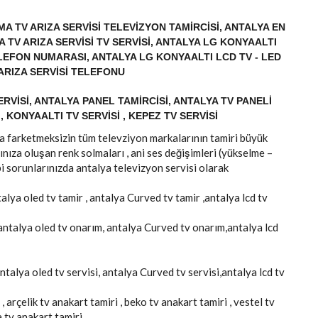
MA TV ARIZA SERVISI TELEVIZYON TAMIRCISI, ANTALYA EN
A TV ARIZA SERVISI TV SERVISI, ANTALYA LG KONYAALTI
TELEFON NUMARASI, ANTALYA LG KONYAALTI LCD TV - LED
 ARIZA SERVISI TELEFONU
RVISI, ANTALYA PANEL TAMIRCISI, ANTALYA TV PANELI
, KONYAALTI TV SERVISI , KEPEZ TV SERVISI
arka farketmeksizin tüm televziyon markalarının tamiri büyük
ınıza oluşan renk solmaları , ani ses değişimleri (yükselme –
i sorunlarınızda antalya televizyon servisi olarak
talya oled tv tamir , antalya Curved tv tamir ,antalya lcd tv
 antalya oled tv onarım, antalya Curved tv onarım,antalya lcd
antalya oled tv servisi, antalya Curved tv servisi,antalya lcd tv
, arçelik tv anakart tamiri , beko tv anakart tamiri , vestel tv
a tv anakart tamiri.