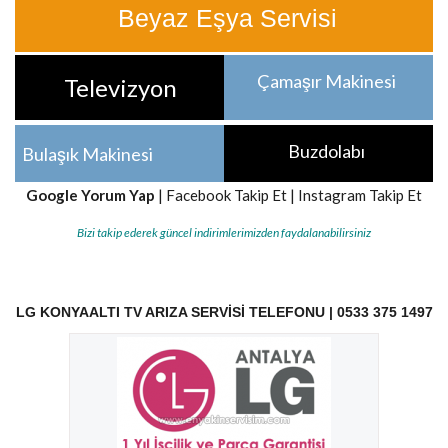
Beyaz Eşya Servisi
Çamaşır Makinesi
Televizyon
Buzdolabı
Bulaşık Makinesi
Google Yorum Yap
|
Facebook Takip Et
|
Instagram Takip Et
Bizi takip ederek güncel indirimlerimizden faydalanabilirsiniz
LG KONYAALTI TV ARIZA SERVISI TELEFONU | 0533 375 1497