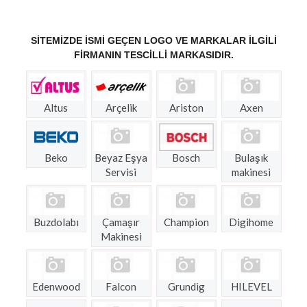
SITEMIZDE ISMI GEÇEN LOGO VE MARKALAR ILGILI
FIRMANIN TESCILLI MARKASIDIR.
Altus
Arçelik
Ariston
Axen
Beko
Beyaz Eşya
Bosch
Bulaşık
Servisi
makinesi
Buzdolabı
Çamaşır
Champion
Digihome
Makinesi
Edenwood
Falcon
Grundig
HILEVEL