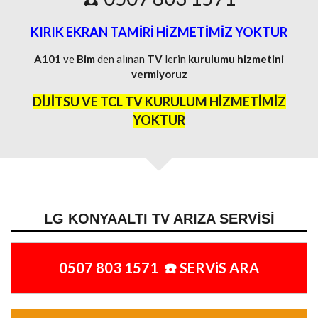
KIRIK EKRAN TAMİRİ HİZMETİMİZ YOKTUR
A101
ve
Bim
den alınan
TV
lerin
kurulumu
hizmetini
vermiyoruz
DİJİTSU VE TCL TV KURULUM HİZMETİMİZ
YOKTUR
LG KONYAALTI TV ARIZA SERVISI
0507 803 1571 ☎️ SERViS ARA