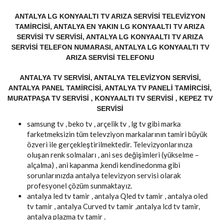
ANTALYA LG KONYAALTI TV ARIZA SERVISI TELEVIZYON
TAMIRCISI, ANTALYA EN YAKIN LG KONYAALTI TV ARIZA
SERVISI TV SERVISI, ANTALYA LG KONYAALTI TV ARIZA
SERVISI TELEFON NUMARASI, ANTALYA LG KONYAALTI TV
ARIZA SERVISI TELEFONU
ANTALYA TV SERVISI, ANTALYA TELEVIZYON SERVISI,
ANTALYA PANEL TAMIRCISI, ANTALYA TV PANELI TAMIRCISI,
MURATPAŞA TV SERVISI , KONYAALTI TV SERVISI , KEPEZ TV
SERVISI
samsung tv , beko tv , arçelik tv , lg tv gibi marka
farketmeksizin tüm televziyon markalarının tamiri büyük
özveri ile gerçekleştirilmektedir. Televizyonlarınıza
oluşan renk solmaları , ani ses değişimleri (yükselme –
alçalma) , ani kapanma ,kendi kendinedonma gibi
sorunlarınızda antalya televizyon servisi olarak
profesyonel çözüm sunmaktayız.
antalya led tv tamir , antalya Qled tv tamir , antalya oled
tv tamir , antalya Curved tv tamir ,antalya lcd tv tamir,
antalya plazma tv tamir .