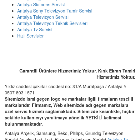
Antalya Siemens Servisi
Antalya Sony Televizyon Tamir Servisi
Antalya Televizyon Servisi
Antalya Televizyon Teknik Servisleri
Antalya Tv Servisi
Hızlı Servisler
ACİL SERVİS TALEP TELEFONU
☎️ 0507 803 1571
Garantili Ürünlere Hizmetimiz Yoktur. Kırık Ekran Tamiri
Hizmetimiz Yoktur.
Yıldız caddesi çakırlar caddesi no: 31/A Muratpaşa / Antalya //
0507 803 1571
Sitemizde ismi geçen logo ve markalar ilgili firmaların tescilli
markalarıdır. Firmamız, Web sitemizde adı geçen markalara
özel servis hizmeti sağlamaktadır. Sitemizde kesinlikle, hiçbir
şekilde kullanıcıyı yanıltmaya yönelik YETKİLİ kelimesi
bulunmamaktadır.
Antalya Arçelik, Samsung, Beko, Philips, Grundig Televizyon
Servisi.Antalya Lcd, Led, Plazma Televizyon Servisi
Antalya Tv