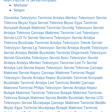
Markalar
İletişim
Güzeloba Televizyon Tamircisi
Antalya Merkez Televizyon Servisi
Tekirova Beyaz Eşya Servisi
Tekirova Beyaz Eşya Tamircisi
Konyaaltı Bulaşık Makinesi Tamircisi
Grundig Televizyon Servisi
Antalya
Tekirova Çamaşır Makinesi Tamircisi
Led Televizyon
Servisi
LCD Tv Servisi
Siemens Televizyon Servisi Antalya
Tekirova Buzdolabı Tamircisi
Antalya Televizyon Teknik Servisi
Televizyon Servisi
Lg Televizyon Servisi Antalya
Arçelik Televizyon
Servisi Antalya
Beldibi Buzdolabı Tamircisi
Döşemealtı Televizyon
Servisi
Güzeloba Televizyon Servisi
Axen Televizyon Servisi
Antalya
Antalya Merkez Televizyon Tamircisi
Led Tv Servisi
Antalya Led Servisi
Kepez Televizyon Servisi
Tekirova Çamaşır
Makinesi Servisi
Kepez Çamaşır Makinesi Tamircisi
Regal
Televizyon Servisi Antalya
Kepez Buzdolabı Tamircisi
Konyaaltı
Buzdolabı Tamircisi
Antalya Led Tamircisi
Beldibi Çamaşır
Makinesi Tamircisi
Philips Televizyon Servisi Antalya
Kepez
Bulaşık Makinesi Tamircisi
Tekirova Bulaşık Makinesi Tamircisi
Tekirova Bulaşık Makinesi Servisi
Beldibi Buzdolabı Servisi
LCD
Televizyon Servisi
Muratpaşa Çamaşır Makinesi Tamircisi
Beldibi
Beyaz Eşya Tamircisi
Muratpaşa Bulaşık Makinesi Tamircisi