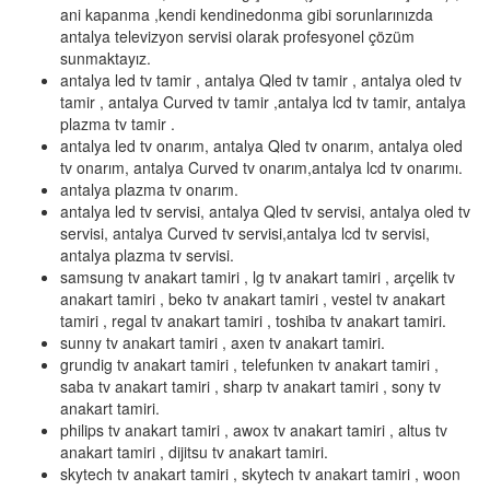
ani kapanma ,kendi kendinedonma gibi sorunlarınızda
antalya televizyon servisi olarak profesyonel çözüm
sunmaktayız.
antalya led tv tamir , antalya Qled tv tamir , antalya oled tv
tamir , antalya Curved tv tamir ,antalya lcd tv tamir, antalya
plazma tv tamir .
antalya led tv onarım, antalya Qled tv onarım, antalya oled
tv onarım, antalya Curved tv onarım,antalya lcd tv onarımı.
antalya plazma tv onarım.
antalya led tv servisi, antalya Qled tv servisi, antalya oled tv
servisi, antalya Curved tv servisi,antalya lcd tv servisi,
antalya plazma tv servisi.
samsung tv anakart tamiri , lg tv anakart tamiri , arçelik tv
anakart tamiri , beko tv anakart tamiri , vestel tv anakart
tamiri , regal tv anakart tamiri , toshiba tv anakart tamiri.
sunny tv anakart tamiri , axen tv anakart tamiri.
grundig tv anakart tamiri , telefunken tv anakart tamiri ,
saba tv anakart tamiri , sharp tv anakart tamiri , sony tv
anakart tamiri.
philips tv anakart tamiri , awox tv anakart tamiri , altus tv
anakart tamiri , dijitsu tv anakart tamiri.
skytech tv anakart tamiri , skytech tv anakart tamiri , woon