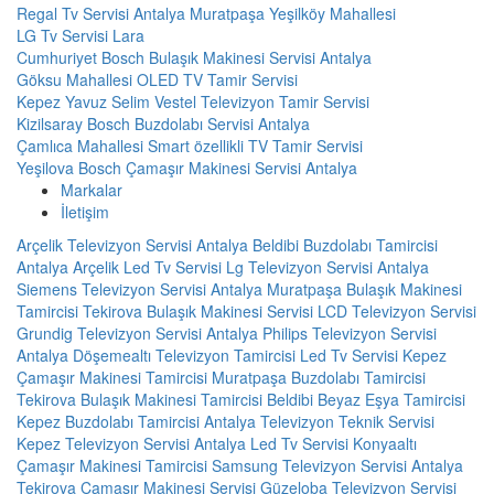
Regal Tv Servisi Antalya Muratpaşa Yeşilköy Mahallesi
LG Tv Servisi Lara
Cumhuriyet Bosch Bulaşık Makinesi Servisi Antalya
Göksu Mahallesi OLED TV Tamir Servisi
Kepez Yavuz Selim Vestel Televizyon Tamir Servisi
Kizilsaray Bosch Buzdolabı Servisi Antalya
Çamlıca Mahallesi Smart özellikli TV Tamir Servisi
Yeşilova Bosch Çamaşır Makinesi Servisi Antalya
Markalar
İletişim
Arçelik Televizyon Servisi Antalya
Beldibi Buzdolabı Tamircisi
Antalya Arçelik Led Tv Servisi
Lg Televizyon Servisi Antalya
Siemens Televizyon Servisi Antalya
Muratpaşa Bulaşık Makinesi
Tamircisi
Tekirova Bulaşık Makinesi Servisi
LCD Televizyon Servisi
Grundig Televizyon Servisi Antalya
Philips Televizyon Servisi
Antalya
Döşemealtı Televizyon Tamircisi
Led Tv Servisi
Kepez
Çamaşır Makinesi Tamircisi
Muratpaşa Buzdolabı Tamircisi
Tekirova Bulaşık Makinesi Tamircisi
Beldibi Beyaz Eşya Tamircisi
Kepez Buzdolabı Tamircisi
Antalya Televizyon Teknik Servisi
Kepez Televizyon Servisi
Antalya Led Tv Servisi
Konyaaltı
Çamaşır Makinesi Tamircisi
Samsung Televizyon Servisi Antalya
Tekirova Çamaşır Makinesi Servisi
Güzeloba Televizyon Servisi