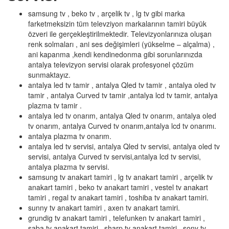
samsung tv , beko tv , arçelik tv , lg tv gibi marka
farketmeksizin tüm televziyon markalarının tamiri büyük
özveri ile gerçekleştirilmektedir. Televizyonlarınıza oluşan
renk solmaları , ani ses değişimleri (yükselme – alçalma) ,
ani kapanma ,kendi kendinedonma gibi sorunlarınızda
antalya televizyon servisi olarak profesyonel çözüm
sunmaktayız.
antalya led tv tamir , antalya Qled tv tamir , antalya oled tv
tamir , antalya Curved tv tamir ,antalya lcd tv tamir, antalya
plazma tv tamir .
antalya led tv onarım, antalya Qled tv onarım, antalya oled
tv onarım, antalya Curved tv onarım,antalya lcd tv onarımı.
antalya plazma tv onarım.
antalya led tv servisi, antalya Qled tv servisi, antalya oled tv
servisi, antalya Curved tv servisi,antalya lcd tv servisi,
antalya plazma tv servisi.
samsung tv anakart tamiri , lg tv anakart tamiri , arçelik tv
anakart tamiri , beko tv anakart tamiri , vestel tv anakart
tamiri , regal tv anakart tamiri , toshiba tv anakart tamiri.
sunny tv anakart tamiri , axen tv anakart tamiri.
grundig tv anakart tamiri , telefunken tv anakart tamiri ,
saba tv anakart tamiri , sharp tv anakart tamiri , sony tv