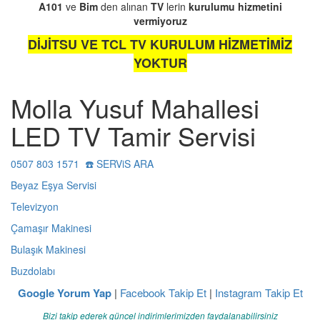
A101
ve
Bim
den alınan
TV
lerin
kurulumu
hizmetini
vermiyoruz
DİJİTSU VE TCL TV KURULUM HİZMETİMİZ
YOKTUR
Molla Yusuf Mahallesi
LED TV Tamir Servisi
0507 803 1571 ☎️ SERViS ARA
Beyaz Eşya Servisi
Televizyon
Çamaşır Makinesi
Bulaşık Makinesi
Buzdolabı
Google Yorum Yap
|
Facebook Takip Et
|
Instagram Takip Et
Bizi takip ederek güncel indirimlerimizden faydalanabilirsiniz