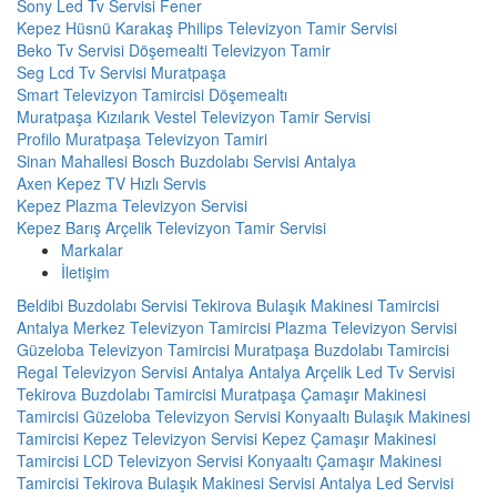
Sony Led Tv Servisi Fener
Kepez Hüsnü Karakaş Philips Televizyon Tamir Servisi
Beko Tv Servisi Döşemealti Televizyon Tamir
Seg Lcd Tv Servisi Muratpaşa
Smart Televizyon Tamircisi Döşemealtı
Muratpaşa Kızılarık Vestel Televizyon Tamir Servisi
Profilo Muratpaşa Televizyon Tamiri
Sinan Mahallesi Bosch Buzdolabı Servisi Antalya
Axen Kepez TV Hızlı Servis
Kepez Plazma Televizyon Servisi
Kepez Barış Arçelik Televizyon Tamir Servisi
Markalar
İletişim
Beldibi Buzdolabı Servisi
Tekirova Bulaşık Makinesi Tamircisi
Antalya Merkez Televizyon Tamircisi
Plazma Televizyon Servisi
Güzeloba Televizyon Tamircisi
Muratpaşa Buzdolabı Tamircisi
Regal Televizyon Servisi Antalya
Antalya Arçelik Led Tv Servisi
Tekirova Buzdolabı Tamircisi
Muratpaşa Çamaşır Makinesi
Tamircisi
Güzeloba Televizyon Servisi
Konyaaltı Bulaşık Makinesi
Tamircisi
Kepez Televizyon Servisi
Kepez Çamaşır Makinesi
Tamircisi
LCD Televizyon Servisi
Konyaaltı Çamaşır Makinesi
Tamircisi
Tekirova Bulaşık Makinesi Servisi
Antalya Led Servisi