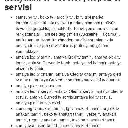
servisi
samsung tv , beko tv , arçelik tv , lg tv gibi marka
farketmeksizin tüm televziyon markalarının tamiri büyük
özveri ile gerçekleştirilmektedir. Televizyonlarınıza oluşan
renk solmaları , ani ses değişimleri (yükselme – alçalma) ,
ani kapanma ,kendi kendinedonma gibi sorunlarınızda
antalya televizyon servisi olarak profesyonel çözüm
sunmaktayız.
antalya led tv tamir , antalya Qled tv tamir , antalya oled tv
tamir , antalya Curved tv tamir ,antalya lcd tv tamir, antalya
plazma tv tamir .
antalya led tv onarım, antalya Qled tv onarım, antalya oled
tv onarım, antalya Curved tv onarım,antalya lcd tv onarımı.
antalya plazma tv onarım.
antalya led tv servisi, antalya Qled tv servisi, antalya oled tv
servisi, antalya Curved tv servisi,antalya lcd tv servisi,
antalya plazma tv servisi.
samsung tv anakart tamiri , lg tv anakart tamiri , arçelik tv
anakart tamiri , beko tv anakart tamiri , vestel tv anakart
tamiri , regal tv anakart tamiri , toshiba tv anakart tamiri.
sunny tv anakart tamiri , axen tv anakart tamiri.