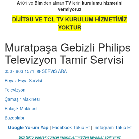
A101
ve
Bim
den alınan
TV
lerin
kurulumu
hizmetini
vermiyoruz
DİJİTSU VE TCL TV KURULUM HİZMETİMİZ
YOKTUR
Muratpaşa Gebizli Philips
Televizyon Tamir Servisi
0507 803 1571 ☎️ SERViS ARA
Beyaz Eşya Servisi
Televizyon
Çamaşır Makinesi
Bulaşık Makinesi
Buzdolabı
Google Yorum Yap
|
Facebook Takip Et
|
Instagram Takip Et
Bizi takip ederek güncel indirimlerimizden faydalanabilirsiniz