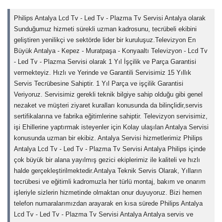
Philips Antalya Lcd Tv - Led Tv - Plazma Tv Servisi Antalya olarak
Sunduğumuz hizmeti sürekli uzman kadrosunu, tecrübeli ekibini
geliştiren yenilikçi ve sektörde lider bir kuruluşuz.Televizyon En
Büyük Antalya - Kepez - Muratpaşa - Konyaaltı Televizyon - Lcd Tv
- Led Tv - Plazma Servisi olarak 1 Yıl İşçilik ve Parça Garantisi
vermekteyiz. Hızlı ve Yerinde ve Garantili Servisimiz 15 Yıllık
Servis Tecrübesine Sahiptir. 1 Yıl Parça ve işçilik Garantisi
Veriyoruz. Servisimiz gerekli teknik bilgiye sahip olduğu gibi genel
nezaket ve müşteri ziyaret kuralları konusunda da bilinçlidir,servis
sertifikalarına ve fabrika eğitimlerine sahiptir. Televizyon servisimiz,
işi Ehillerine yaptırmak isteyenler için Kolay ulaşılan Antalya Servisi
konusunda uzman bir ekibiz. Antalya Servisi hizmetlerimiz Philips
Antalya Lcd Tv - Led Tv - Plazma Tv Servisi Antalya Philips içinde
çok büyük bir alana yayılmış gezici ekiplerimiz ile kaliteli ve hızlı
halde gerçekleştirilmektedir.Antalya Teknik Servis Olarak, Yılların
tecrübesi ve eğitimli kadromuzla her türlü montaj, bakım ve onarım
işleriyle sizlerin hizmetinde olmaktan onur duyuyoruz. Bizi hemen
telefon numaralarımızdan arayarak en kısa sürede Philips Antalya
Lcd Tv - Led Tv - Plazma Tv Servisi Antalya Antalya servis ve