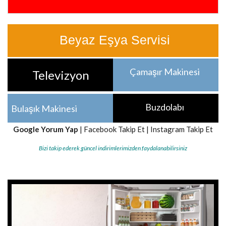
Beyaz Eşya Servisi
Çamaşır Makinesi
Televizyon
Buzdolabı
Bulaşık Makinesi
Google Yorum Yap
|
Facebook Takip Et
|
Instagram Takip Et
Bizi takip ederek güncel indirimlerimizden faydalanabilirsiniz