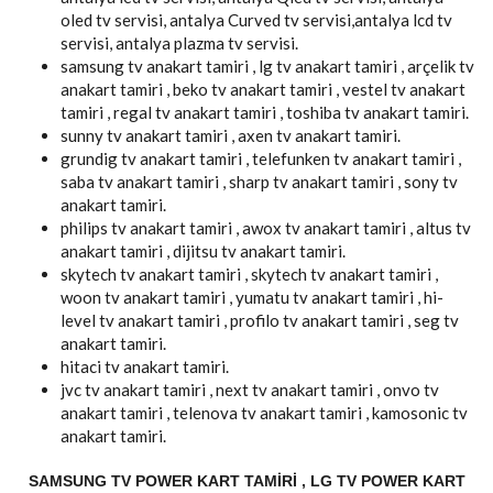
oled tv servisi, antalya Curved tv servisi,antalya lcd tv
servisi, antalya plazma tv servisi.
samsung tv anakart tamiri , lg tv anakart tamiri , arçelik tv
anakart tamiri , beko tv anakart tamiri , vestel tv anakart
tamiri , regal tv anakart tamiri , toshiba tv anakart tamiri.
sunny tv anakart tamiri , axen tv anakart tamiri.
grundig tv anakart tamiri , telefunken tv anakart tamiri ,
saba tv anakart tamiri , sharp tv anakart tamiri , sony tv
anakart tamiri.
philips tv anakart tamiri , awox tv anakart tamiri , altus tv
anakart tamiri , dijitsu tv anakart tamiri.
skytech tv anakart tamiri , skytech tv anakart tamiri ,
woon tv anakart tamiri , yumatu tv anakart tamiri , hi-
level tv anakart tamiri , profilo tv anakart tamiri , seg tv
anakart tamiri.
hitaci tv anakart tamiri.
jvc tv anakart tamiri , next tv anakart tamiri , onvo tv
anakart tamiri , telenova tv anakart tamiri , kamosonic tv
anakart tamiri.
SAMSUNG TV POWER KART TAMIRI , LG TV POWER KART