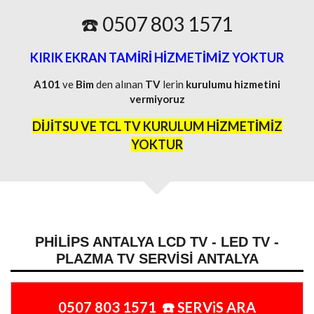
☎️ 0507 803 1571
KIRIK EKRAN TAMİRİ HİZMETİMİZ YOKTUR
A101
ve
Bim
den alınan
TV
lerin
kurulumu
hizmetini
vermiyoruz
DİJİTSU VE TCL TV KURULUM HİZMETİMİZ
YOKTUR
PHILIPS ANTALYA LCD TV - LED TV -
PLAZMA TV SERVISI ANTALYA
0507 803 1571 ☎️ SERViS ARA