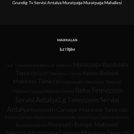
Grundig Tv Servisi Antalya Muratpaşa Muratpaşa Mahallesi
MARKALAR
İLETIŞIM
Muratpaşa Buzdolabı
Led Tv Servisi
Antalya Led Tamircisi
Tamircisi
Kepez Bulaşık
LCD Televizyon Servisi
Makinesi Tamircisi
Döşemealtı Televizyon Tamircisi
Beko Televizyon
Tekirova Çamaşır Makinesi Servisi
Servisi Antalya
Lg Televizyon Servisi
Antalya
Konyaaltı Çamaşır Makinesi Tamircisi
Beldibi Çamaşır Makinesi Servisi
Beldibi Beyaz Eşya Tamircisi
Beldibi
Konyaaltı Bulaşık Makinesi
Buzdolabı Servisi
Tamircisi
Muratpaşa Çamaşır Makinesi Tamircisi