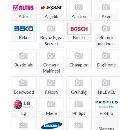
Altus
Arçelik
Ariston
Axen
Beko
Beyaz Eşya
Bosch
Bulaşık
Servisi
makinesi
Buzdolabı
Çamaşır
Champion
Digihome
Makinesi
Edenwood
Falcon
Grundig
HILEVEL
Lg
Miele
Philips
Profilo
Siemens