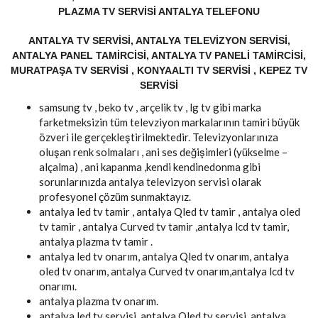
PLAZMA TV SERVISI ANTALYA TELEFONU
ANTALYA TV SERVISI, ANTALYA TELEVIZYON SERVISI,
ANTALYA PANEL TAMIRCISI, ANTALYA TV PANELI TAMIRCISI,
MURATPAŞA TV SERVISI , KONYAALTI TV SERVISI , KEPEZ TV
SERVISI
samsung tv , beko tv , arçelik tv , lg tv gibi marka
farketmeksizin tüm televziyon markalarının tamiri büyük
özveri ile gerçekleştirilmektedir. Televizyonlarınıza
oluşan renk solmaları , ani ses değişimleri (yükselme –
alçalma) , ani kapanma ,kendi kendinedonma gibi
sorunlarınızda antalya televizyon servisi olarak
profesyonel çözüm sunmaktayız.
antalya led tv tamir , antalya Qled tv tamir , antalya oled
tv tamir , antalya Curved tv tamir ,antalya lcd tv tamir,
antalya plazma tv tamir .
antalya led tv onarım, antalya Qled tv onarım, antalya
oled tv onarım, antalya Curved tv onarım,antalya lcd tv
onarımı.
antalya plazma tv onarım.
antalya led tv servisi, antalya Qled tv servisi, antalya