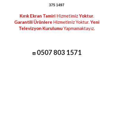
375 1497
Kırık Ekran Tamiri
Hizmetimiz
Yoktur
.
Garantili Ürünlere
Hizmetimiz Yoktur.
Yeni
Televizyon Kurulumu
Yapmamaktayız.
0507 803 1571
☎️