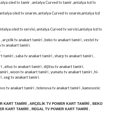
talya oled tv tamir , antalya Curved tv tamir ,antalya lcd tv
 antalya oled tv onarım, antalya Curved tv onarım,antalya lcd
antalya oled tv servisi, antalya Curved tv servisi,antalya lcd tv
, arçelik tv anakart tamiri , beko tv anakart tamiri , vestel tv
a tv anakart tamiri.
.
 tamiri , saba tv anakart tamiri , sharp tv anakart tamiri ,
 , altus tv anakart tamiri , dijitsu tv anakart tamiri.
amiri , woon tv anakart tamiri , yumatu tv anakart tamiri , hi-
i , seg tv anakart tamiri.
 onvo tv anakart tamiri , telenova tv anakart tamiri , kamosonic
 KART TAMIRI , ARÇELIK TV POWER KART TAMIRI , BEKO
ER KART TAMIRI , REGAL TV POWER KART TAMIRI .