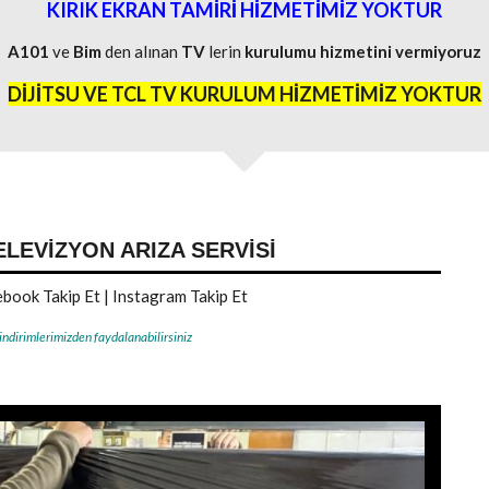
KIRIK EKRAN TAMİRİ HİZMETİMİZ YOKTUR
A101
ve
Bim
den alınan
TV
lerin
kurulumu
hizmetini
vermiyoruz
DİJİTSU VE TCL TV KURULUM HİZMETİMİZ YOKTUR
ELEVIZYON ARIZA SERVISI
book Takip Et
|
Instagram Takip Et
 indirimlerimizden faydalanabilirsiniz