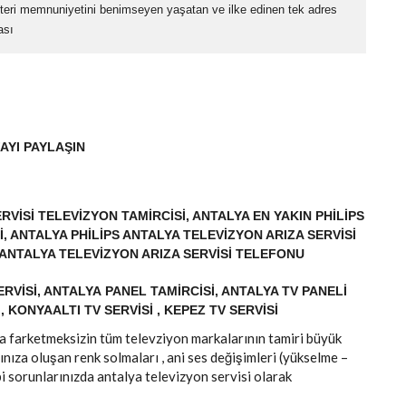
teri memnuniyetini benimseyen yaşatan ve ilke edinen tek adres
ası
AYI PAYLAŞIN
RVISI TELEVIZYON TAMIRCISI, ANTALYA EN YAKIN PHILIPS
I, ANTALYA PHILIPS ANTALYA TELEVIZYON ARIZA SERVISI
 ANTALYA TELEVIZYON ARIZA SERVISI TELEFONU
RVISI, ANTALYA PANEL TAMIRCISI, ANTALYA TV PANELI
, KONYAALTI TV SERVISI , KEPEZ TV SERVISI
arka farketmeksizin tüm televziyon markalarının tamiri büyük
ınıza oluşan renk solmaları , ani ses değişimleri (yükselme –
i sorunlarınızda antalya televizyon servisi olarak