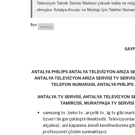
Televizyon Teknik Servisi Merkezi yüksek kalite ve müş
olmuştur. Antalya Arızası ve Montajı İçin Telefon Numar
İlçe:
Antalya
SAYF
ANTALYA PHILIPS ANTALYA TELEVIZYON ARIZA SE
ANTALYA TELEVIZYON ARIZA SERVISI TV SERVIS
TELEFON NUMARASI, ANTALYA PHILIPS
ANTALYA TV SERVISI, ANTALYA TELEVIZYON SE
TAMIRCISI, MURATPAŞA TV SERVISI 
samsung tv , beko tv , arçelik tv , lg tv gibi m
özveri ile gerçekleştirilmektedir. Televizyonlar
alçalma) , ani kapanma ,kendi kendinedonma gib
profesyonel çözüm sunmaktayız.