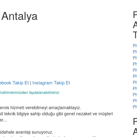
 Antalya
P
A
T
Ph
Ph
Ph
Ph
Ph
Ph
ebook Takip Et
|
Instagram Takip Et
Ph
Ph
indirimlerimizden faydalanabilirsiniz
Ph
Ph
Ph
servis hizmeti verebilmeyi amaçlamaktayız.
kli teknik bilgiye sahip olduğu gibi genel nezaket ve müşteri
P
r...
A
üdahale avantajı sunuyoruz.