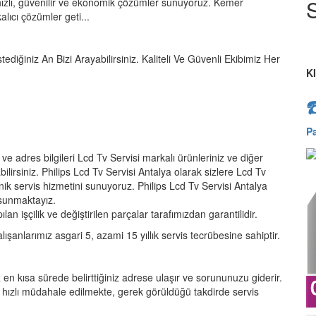
S
ızlı, güvenilir ve ekonomik çözümler sunuyoruz. Kemer
lıcı çözümler geti...
tediğiniz An Bizi Arayabilirsiniz. Kaliteli Ve Güvenli Ekibimiz Her
K
P
 ve adres bilgileri Lcd Tv Servisi markalı ürünleriniz ve diğer
ilirsiniz. Philips Lcd Tv Servisi Antalya olarak sizlere Lcd Tv
eknik servis hizmetini sunuyoruz. Philips Lcd Tv Servisi Antalya
z sunmaktayız.
an işçilik ve değiştirilen parçalar tarafımızdan garantilidir.
lışanlarımız asgari 5, azami 15 yıllık servis tecrübesine sahiptir.
 en kısa sürede belirttiğiniz adrese ulaşır ve sorununuzu giderir.
hızlı müdahale edilmekte, gerek görüldüğü takdirde servis