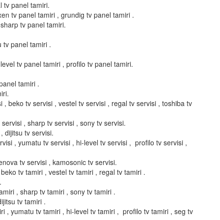
l tv panel tamiri.
xen tv panel tamiri , grundig tv panel tamiri .
 sharp tv panel tamiri.
u tv panel tamiri .
evel tv panel tamiri , profilo tv panel tamiri.
panel tamiri .
ri.
i , beko tv servisi , vestel tv servisi , regal tv servisi , toshiba tv
servisi , sharp tv servisi , sony tv servisi.
, dijitsu tv servisi.
isi , yumatu tv servisi , hi-level tv servisi , profilo tv servisi ,
elenova tv servisi , kamosonic tv servisi.
 beko tv tamiri , vestel tv tamiri , regal tv tamiri .
.
miri , sharp tv tamiri , sony tv tamiri .
ijitsu tv tamiri .
i , yumatu tv tamiri , hi-level tv tamiri , profilo tv tamiri , seg tv