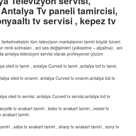
ya Televizyon servisi,
Antalya Tv paneli tamircisi,
nyaaltı tv servisi , kepez tv
ka farketmeksizin tüm televziyon markalarının tamiri büyük özveri
şan renk solmaları , ani ses değişimleri (yükselme – alçalma) , ani
a antalya televizyon servisi olarak profesyonel çözüm
lya oled tv tamir , antalya Curved tv tamir ,antalya lcd tv tamir,
talya oled tv onarım, antalya Curved tv onarım,antalya lcd tv
alya oled tv servisi, antalya Curved tv servisi,antalya lcd tv
arçelik tv anakart tamiri , beko tv anakart tamiri , vestel tv
v anakart tamiri.
amiri , saba tv anakart tamiri , sharp tv anakart tamiri , sony tv