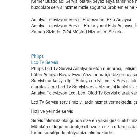
Kemer Buzdolabı Servisi olarak beyaz eşya tamirinde h
buzdolabı servisi hizmetimizle soğutma problemlerine ka
Antalya Televizyon Servisi Profesyonel Ekip Anlayışı
Antalya Televizyon Servisi. Profesyonel Ekip Anlayışı. İs
Zaman Sizlerle. 7/24 Müşteri Hizmetleri Sizlerle.
Philips
Lcd Tv Servisi
Philips Lcd Tv Servisi Antalya telefon numarası, iletişim
bütün Antalya Beyaz Eşya Arızalarınız için bizlere ulaşab
Servisi markasıyla ilgili Antalya en iyi Lcd Tv Servisi t
olarak sizlere Lcd Tv Servisi servis hizmetini kesintisi
Antalya Televizyon Lcd, Led, Oled Tv Servisi olarak yapıl
Lcd Tv Servisi servisimiz yıllardır hizmet vermektedir, ça
Hızlı ve yerinde servis
Servis talebiniz olduğunda size en yakın gezici ekibimiz
Mümkün olduğu müddetçe cihazınıza sizin ortamınızda 
formu karşılığında atölyemize alınmaktadır.