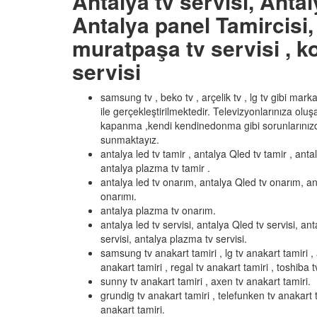
Antalya tv servisi, Antal
Antalya panel Tamircisi, 
muratpaşa tv servisi , ko
servisi
samsung tv , beko tv , arçelik tv , lg tv gibi mar
ile gerçekleştirilmektedir. Televizyonlarınıza olu
kapanma ,kendi kendinedonma gibi sorunlarınızd
sunmaktayız.
antalya led tv tamir , antalya Qled tv tamir , anta
antalya plazma tv tamir .
antalya led tv onarım, antalya Qled tv onarım, an
onarımı.
antalya plazma tv onarım.
antalya led tv servisi, antalya Qled tv servisi, ant
servisi, antalya plazma tv servisi.
samsung tv anakart tamiri , lg tv anakart tamiri , 
anakart tamiri , regal tv anakart tamiri , toshiba t
sunny tv anakart tamiri , axen tv anakart tamiri.
grundig tv anakart tamiri , telefunken tv anakart t
anakart tamiri.