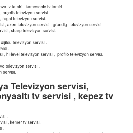
enova tv tamiri , kamosonic tv tamiri.
 arçelik televizyon servisi .
, regal televizyon servisi.
si , axen televizyon servisi , grundig televizyon servisi .
visi , sharp televizyon servisi.
.
dijitsu televizyon servisi .
visi .
, hi-level televizyon servisi , profilo televizyon servisi.
nvo televizyon servisi .
 servisi.
ya Televizyon servisi,
nyaaltı tv servisi , kepez tv
isi .
visi , kemer tv servisi.
i .