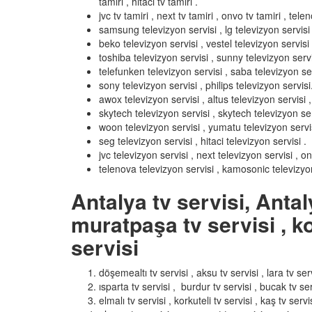
tamiri , hitaci tv tamiri .
jvc tv tamiri , next tv tamiri , onvo tv tamiri , tel
samsung televizyon servisi , lg televizyon servisi ,
beko televizyon servisi , vestel televizyon servisi 
toshiba televizyon servisi , sunny televizyon servi
telefunken televizyon servisi , saba televizyon ser
sony televizyon servisi , philips televizyon servisi
awox televizyon servisi , altus televizyon servisi , 
skytech televizyon servisi , skytech televizyon ser
woon televizyon servisi , yumatu televizyon servisi 
seg televizyon servisi , hitaci televizyon servisi .
jvc televizyon servisi , next televizyon servisi , o
telenova televizyon servisi , kamosonic televizyon
Antalya tv servisi, Antal
muratpaşa tv servisi , ko
servisi
döşemealtı tv servisi , aksu tv servisi , lara tv serv
ısparta tv servisi , burdur tv servisi , bucak tv ser
elmalı tv servisi , korkuteli tv servisi , kaş tv servis