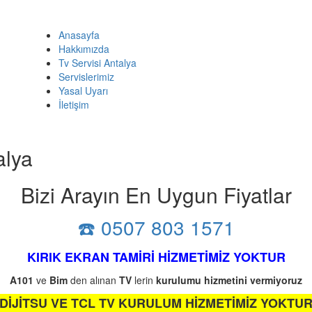
Anasayfa
Hakkımızda
Tv Servisi Antalya
Servislerimiz
Yasal Uyarı
İletişim
alya
Bizi Arayın En Uygun Fiyatlar
☎️ 0507 803 1571
KIRIK EKRAN TAMİRİ HİZMETİMİZ YOKTUR
A101
ve
Bim
den alınan
TV
lerin
kurulumu
hizmetini
vermiyoruz
DİJİTSU VE TCL TV KURULUM HİZMETİMİZ YOKTU