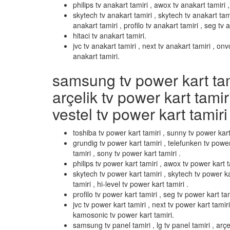
philips tv anakart tamiri , awox tv anakart tamiri , 
skytech tv anakart tamiri , skytech tv anakart tami
anakart tamiri , profilo tv anakart tamiri , seg tv 
hitaci tv anakart tamiri.
jvc tv anakart tamiri , next tv anakart tamiri , on
anakart tamiri.
samsung tv power kart tamir
arçelik tv power kart tamir
vestel tv power kart tamiri 
toshiba tv power kart tamiri , sunny tv power kart
grundig tv power kart tamiri , telefunken tv power
tamiri , sony tv power kart tamiri .
philips tv power kart tamiri , awox tv power kart ta
skytech tv power kart tamiri , skytech tv power k
tamiri , hi-level tv power kart tamiri .
profilo tv power kart tamiri , seg tv power kart tami
jvc tv power kart tamiri , next tv power kart tamir
kamosonic tv power kart tamiri.
samsung tv panel tamiri , lg tv panel tamiri , arçel