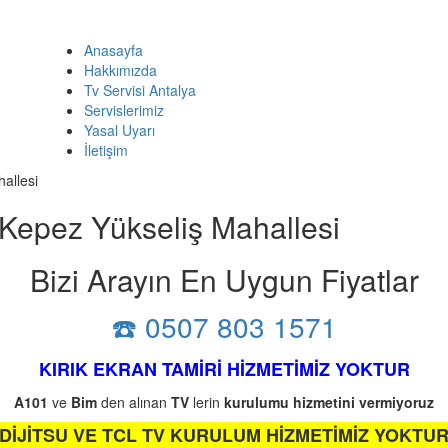
Anasayfa
Hakkımızda
Tv Servisi Antalya
Servislerimiz
Yasal Uyarı
İletişim
hallesi
a Kepez Yükseliş Mahallesi
Bizi Arayın En Uygun Fiyatlar
☎️ 0507 803 1571
KIRIK EKRAN TAMİRİ HİZMETİMİZ YOKTUR
A101
ve
Bim
den alınan
TV
lerin
kurulumu
hizmetini
vermiyoruz
DİJİTSU VE TCL TV KURULUM HİZMETİMİZ YOKTU