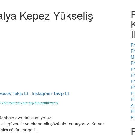
talya Kepez Yükseliş
P
İ
Ph
Ph
Ma
Ph
Ph
Ph
Ph
Ph
ebook Takip Et
|
Instagram Takip Et
Ph
Ph
indirimlerimizden faydalanabilirsiniz
An
Ph
Ph
üdahale avantajı sunuyoruz.
ızlı, güvenilir ve ekonomik çözümler sunuyoruz. Kemer
P
lıcı çözümler geti...