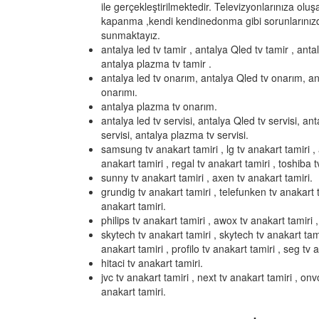
ile gerçekleştirilmektedir. Televizyonlarınıza olu
kapanma ,kendi kendinedonma gibi sorunlarınızd
sunmaktayız.
antalya led tv tamir , antalya Qled tv tamir , anta
antalya plazma tv tamir .
antalya led tv onarım, antalya Qled tv onarım, an
onarımı.
antalya plazma tv onarım.
antalya led tv servisi, antalya Qled tv servisi, ant
servisi, antalya plazma tv servisi.
samsung tv anakart tamiri , lg tv anakart tamiri , 
anakart tamiri , regal tv anakart tamiri , toshiba t
sunny tv anakart tamiri , axen tv anakart tamiri.
grundig tv anakart tamiri , telefunken tv anakart t
anakart tamiri.
philips tv anakart tamiri , awox tv anakart tamiri , 
skytech tv anakart tamiri , skytech tv anakart tami
anakart tamiri , profilo tv anakart tamiri , seg tv 
hitaci tv anakart tamiri.
jvc tv anakart tamiri , next tv anakart tamiri , on
anakart tamiri.