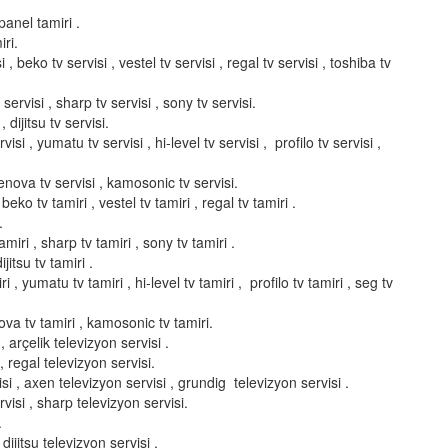
panel tamiri .
ri.
i , beko tv servisi , vestel tv servisi , regal tv servisi , toshiba tv
servisi , sharp tv servisi , sony tv servisi.
, dijitsu tv servisi.
isi , yumatu tv servisi , hi-level tv servisi , profilo tv servisi ,
elenova tv servisi , kamosonic tv servisi.
 beko tv tamiri , vestel tv tamiri , regal tv tamiri .
.
miri , sharp tv tamiri , sony tv tamiri .
ijitsu tv tamiri .
i , yumatu tv tamiri , hi-level tv tamiri , profilo tv tamiri , seg tv
enova tv tamiri , kamosonic tv tamiri.
 arçelik televizyon servisi .
, regal televizyon servisi.
si , axen televizyon servisi , grundig televizyon servisi .
visi , sharp televizyon servisi.
.
dijitsu televizyon servisi .