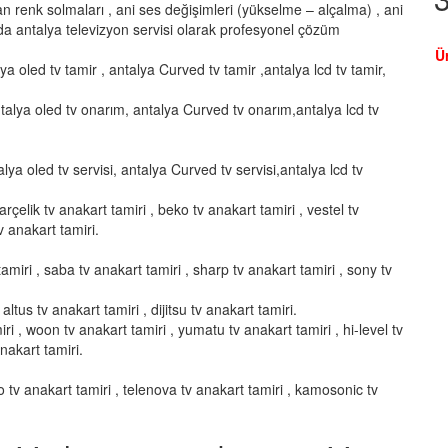
şan renk solmaları , ani ses değişimleri (yükselme – alçalma) , ani
a antalya televizyon servisi olarak profesyonel çözüm
Ü
lya oled tv tamir , antalya Curved tv tamir ,antalya lcd tv tamir,
talya oled tv onarım, antalya Curved tv onarım,antalya lcd tv
alya oled tv servisi, antalya Curved tv servisi,antalya lcd tv
arçelik tv anakart tamiri , beko tv anakart tamiri , vestel tv
v anakart tamiri.
amiri , saba tv anakart tamiri , sharp tv anakart tamiri , sony tv
altus tv anakart tamiri , dijitsu tv anakart tamiri.
ri , woon tv anakart tamiri , yumatu tv anakart tamiri , hi-level tv
anakart tamiri.
vo tv anakart tamiri , telenova tv anakart tamiri , kamosonic tv