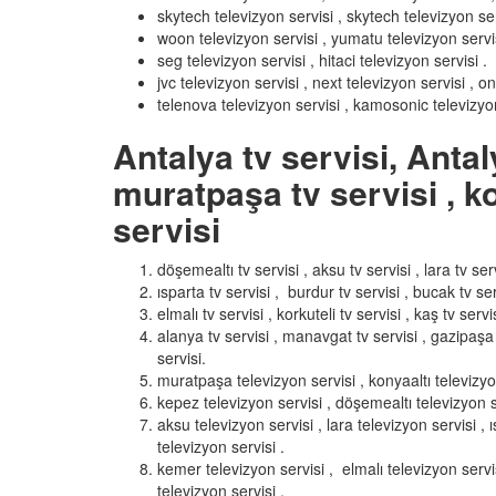
skytech televizyon servisi , skytech televizyon ser
woon televizyon servisi , yumatu televizyon servisi 
seg televizyon servisi , hitaci televizyon servisi .
jvc televizyon servisi , next televizyon servisi , o
telenova televizyon servisi , kamosonic televizyon
Antalya tv servisi, Antal
muratpaşa tv servisi , ko
servisi
döşemealtı tv servisi , aksu tv servisi , lara tv serv
ısparta tv servisi , burdur tv servisi , bucak tv ser
elmalı tv servisi , korkuteli tv servisi , kaş tv servis
alanya tv servisi , manavgat tv servisi , gazipaşa t
servisi.
muratpaşa televizyon servisi , konyaaltı televizyo
kepez televizyon servisi , döşemealtı televizyon s
aksu televizyon servisi , lara televizyon servisi ,
televizyon servisi .
kemer televizyon servisi , elmalı televizyon servis
televizyon servisi .