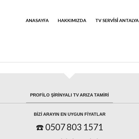
ANASAYFA
HAKKIMIZDA
TV SERVISI ANTALYA
PROFILO ŞIRINYALI TV ARIZA TAMIRI
BIZI ARAYIN EN UYGUN FIYATLAR
☎️ 0507 803 1571