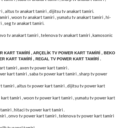
 , altus tv anakart tamiri , dijitsu tv anakart tamiri.
amiri , woon tv anakart tamiri , yumatu tv anakart tamiri , hi-
i , seg tv anakart tamiri.
 onvo tv anakart tamiri , telenova tv anakart tamiri , kamosonic
 KART TAMIRI , ARÇELIK TV POWER KART TAMIRI , BEKO
ER KART TAMIRI , REGAL TV POWER KART TAMIRI .
rt tamiri , axen tv power kart tamiri .
er kart tamiri , saba tv power kart tamiri , sharp tv power
 tamiri , altus tv power kart tamiri , dijitsu tv power kart
 kart tamiri , woon tv power kart tamiri , yumatu tv power kart
amiri , hitaci tv power kart tamiri .
miri , onvo tv power kart tamiri , telenova tv power kart tamiri
elik tv panel tamiri .