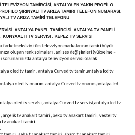
I TELEVIZYON TAMIRCISI, ANTALYA EN YAKIN PROFILO
A PROFILO ŞIRINYALI TV ARIZA TAMIRI TELEFON NUMARASI,
YALI TV ARIZA TAMIRI TELEFONU
RVISI, ANTALYA PANEL TAMIRCISI, ANTALYA TV PANELI
, KONYAALTI TV SERVISI , KEPEZ TV SERVISI
arka farketmeksizin tüm televziyon markalarının tamiri büyük
ınıza oluşan renk solmaları , ani ses değişimleri (yükselme –
i sorunlarınızda antalya televizyon servisi olarak
talya oled tv tamir , antalya Curved tv tamir ,antalya lcd tv
 antalya oled tv onarım, antalya Curved tv onarım,antalya lcd
antalya oled tv servisi, antalya Curved tv servisi,antalya lcd tv
, arçelik tv anakart tamiri , beko tv anakart tamiri , vestel tv
a tv anakart tamiri.
.
 tamiri , saba tv anakart tamiri , sharp tv anakart tamiri ,