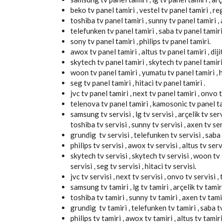
beko tv panel tamiri , vestel tv panel tamiri , re
toshiba tv panel tamiri , sunny tv panel tamiri , 
telefunken tv panel tamiri , saba tv panel tamiri
sony tv panel tamiri , philips tv panel tamiri.
awox tv panel tamiri , altus tv panel tamiri , diji
skytech tv panel tamiri , skytech tv panel tamiri
woon tv panel tamiri , yumatu tv panel tamiri , hi
seg tv panel tamiri , hitaci tv panel tamiri .
jvc tv panel tamiri , next tv panel tamiri , onvo t
telenova tv panel tamiri , kamosonic tv panel ta
samsung tv servisi , lg tv servisi , arçelik tv servi
toshiba tv servisi , sunny tv servisi , axen tv ser
grundig tv servisi , telefunken tv servisi , saba t
philips tv servisi , awox tv servisi , altus tv servi
skytech tv servisi , skytech tv servisi , woon tv s
servisi , seg tv servisi , hitaci tv servisi.
jvc tv servisi , next tv servisi , onvo tv servisi 
samsung tv tamiri , lg tv tamiri , arçelik tv tamiri
toshiba tv tamiri , sunny tv tamiri , axen tv tamir
grundig tv tamiri , telefunken tv tamiri , saba tv 
philips tv tamiri , awox tv tamiri , altus tv tamiri 