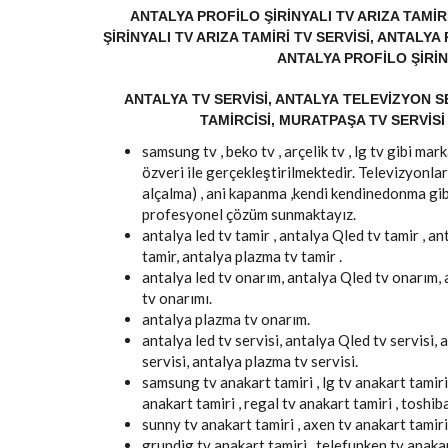
ANTALYA PROFILO ŞIRINYALI TV ARIZA TAMIR
ŞIRINYALI TV ARIZA TAMIRI TV SERVISI, ANTALY
ANTALYA PROFILO ŞIRIN
ANTALYA TV SERVISI, ANTALYA TELEVIZYON SE
TAMIRCISI, MURATPAŞA TV SERVISI 
samsung tv , beko tv , arçelik tv , lg tv gibi m
özveri ile gerçekleştirilmektedir. Televizyonlar
alçalma) , ani kapanma ,kendi kendinedonma gib
profesyonel çözüm sunmaktayız.
antalya led tv tamir , antalya Qled tv tamir , an
tamir, antalya plazma tv tamir .
antalya led tv onarım, antalya Qled tv onarım,
tv onarımı.
antalya plazma tv onarım.
antalya led tv servisi, antalya Qled tv servisi, 
servisi, antalya plazma tv servisi.
samsung tv anakart tamiri , lg tv anakart tamiri 
anakart tamiri , regal tv anakart tamiri , toshib
sunny tv anakart tamiri , axen tv anakart tamiri
grundig tv anakart tamiri , telefunken tv anakart