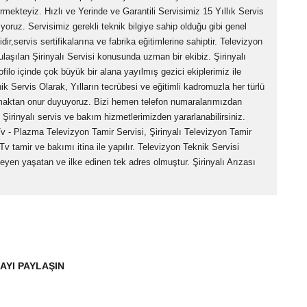
rmekteyiz. Hızlı ve Yerinde ve Garantili Servisimiz 15 Yıllık Servis
iyoruz. Servisimiz gerekli teknik bilgiye sahip olduğu gibi genel
ir,servis sertifikalarına ve fabrika eğitimlerine sahiptir. Televizyon
 ulaşılan Şirinyalı Servisi konusunda uzman bir ekibiz. Şirinyalı
ofilo içinde çok büyük bir alana yayılmış gezici ekiplerimiz ile
knik Servis Olarak, Yılların tecrübesi ve eğitimli kadromuzla her türlü
olmaktan onur duyuyoruz. Bizi hemen telefon numaralarımızdan
 Şirinyalı servis ve bakım hizmetlerimizden yararlanabilirsiniz.
Tv - Plazma Televizyon Tamir Servisi, Şirinyalı Televizyon Tamir
 Tv tamir ve bakımı itina ile yapılır. Televizyon Teknik Servisi
en yaşatan ve ilke edinen tek adres olmuştur. Şirinyalı Arızası
AYI PAYLAŞIN