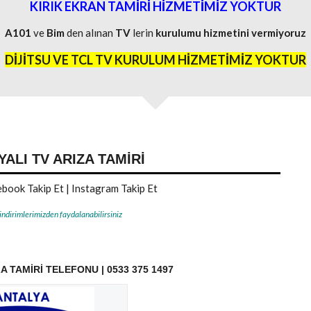
KIRIK EKRAN TAMİRİ HİZMETİMİZ YOKTUR
A101
ve
Bim
den alınan
TV
lerin
kurulumu
hizmetini
vermiyoruz
DİJİTSU VE TCL TV KURULUM HİZMETİMİZ YOKTUR
YALI TV ARIZA TAMIRI
book Takip Et
|
Instagram Takip Et
 indirimlerimizden faydalanabilirsiniz
A TAMIRI TELEFONU | 0533 375 1497