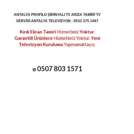
ANTALYA PROFILO ŞIRINYALI TV ARIZA TAMIRI TV
SERVISI ANTALYA TELEVIZYON - 0533 375 1497
Kırık Ekran Tamiri
Hizmetimiz
Yoktur
.
Garantili Ürünlere
Hizmetimiz Yoktur.
Yeni
Televizyon Kurulumu
Yapmamaktayız.
0507 803 1571
☎️