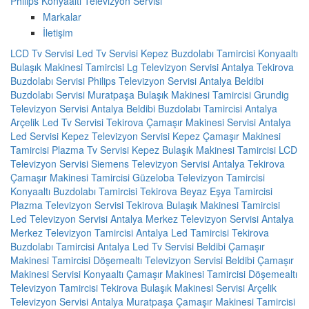
Philips Konyaaltı Televizyon Servisi
Markalar
İletişim
LCD Tv Servisi
Led Tv Servisi
Kepez Buzdolabı Tamircisi
Konyaaltı
Bulaşık Makinesi Tamircisi
Lg Televizyon Servisi Antalya
Tekirova
Buzdolabı Servisi
Philips Televizyon Servisi Antalya
Beldibi
Buzdolabı Servisi
Muratpaşa Bulaşık Makinesi Tamircisi
Grundig
Televizyon Servisi Antalya
Beldibi Buzdolabı Tamircisi
Antalya
Arçelik Led Tv Servisi
Tekirova Çamaşır Makinesi Servisi
Antalya
Led Servisi
Kepez Televizyon Servisi
Kepez Çamaşır Makinesi
Tamircisi
Plazma Tv Servisi
Kepez Bulaşık Makinesi Tamircisi
LCD
Televizyon Servisi
Siemens Televizyon Servisi Antalya
Tekirova
Çamaşır Makinesi Tamircisi
Güzeloba Televizyon Tamircisi
Konyaaltı Buzdolabı Tamircisi
Tekirova Beyaz Eşya Tamircisi
Plazma Televizyon Servisi
Tekirova Bulaşık Makinesi Tamircisi
Led Televizyon Servisi
Antalya Merkez Televizyon Servisi
Antalya
Merkez Televizyon Tamircisi
Antalya Led Tamircisi
Tekirova
Buzdolabı Tamircisi
Antalya Led Tv Servisi
Beldibi Çamaşır
Makinesi Tamircisi
Döşemealtı Televizyon Servisi
Beldibi Çamaşır
Makinesi Servisi
Konyaaltı Çamaşır Makinesi Tamircisi
Döşemealtı
Televizyon Tamircisi
Tekirova Bulaşık Makinesi Servisi
Arçelik
Televizyon Servisi Antalya
Muratpaşa Çamaşır Makinesi Tamircisi