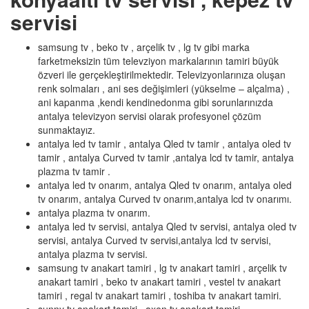
servisi
samsung tv , beko tv , arçelik tv , lg tv gibi marka
farketmeksizin tüm televziyon markalarının tamiri büyük
özveri ile gerçekleştirilmektedir. Televizyonlarınıza oluşan
renk solmaları , ani ses değişimleri (yükselme – alçalma) ,
ani kapanma ,kendi kendinedonma gibi sorunlarınızda
antalya televizyon servisi olarak profesyonel çözüm
sunmaktayız.
antalya led tv tamir , antalya Qled tv tamir , antalya oled tv
tamir , antalya Curved tv tamir ,antalya lcd tv tamir, antalya
plazma tv tamir .
antalya led tv onarım, antalya Qled tv onarım, antalya oled
tv onarım, antalya Curved tv onarım,antalya lcd tv onarımı.
antalya plazma tv onarım.
antalya led tv servisi, antalya Qled tv servisi, antalya oled tv
servisi, antalya Curved tv servisi,antalya lcd tv servisi,
antalya plazma tv servisi.
samsung tv anakart tamiri , lg tv anakart tamiri , arçelik tv
anakart tamiri , beko tv anakart tamiri , vestel tv anakart
tamiri , regal tv anakart tamiri , toshiba tv anakart tamiri.