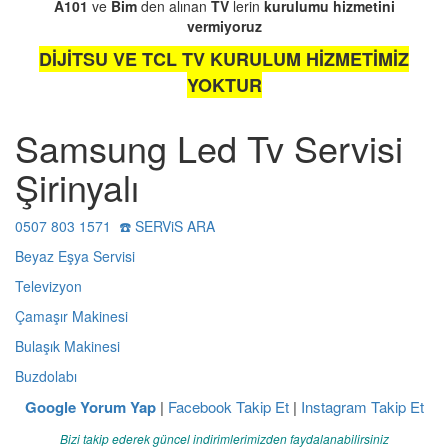
A101
ve
Bim
den alınan
TV
lerin
kurulumu
hizmetini
vermiyoruz
DİJİTSU VE TCL TV KURULUM HİZMETİMİZ
YOKTUR
Samsung Led Tv Servisi
Şirinyalı
0507 803 1571 ☎️ SERViS ARA
Beyaz Eşya Servisi
Televizyon
Çamaşır Makinesi
Bulaşık Makinesi
Buzdolabı
Google Yorum Yap
|
Facebook Takip Et
|
Instagram Takip Et
Bizi takip ederek güncel indirimlerimizden faydalanabilirsiniz