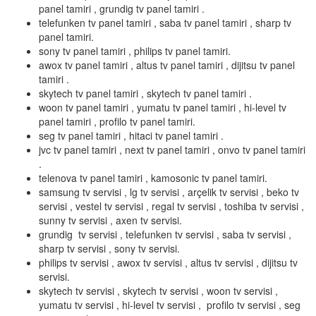
panel tamiri , grundig tv panel tamiri .
telefunken tv panel tamiri , saba tv panel tamiri , sharp tv
panel tamiri.
sony tv panel tamiri , philips tv panel tamiri.
awox tv panel tamiri , altus tv panel tamiri , dijitsu tv panel
tamiri .
skytech tv panel tamiri , skytech tv panel tamiri .
woon tv panel tamiri , yumatu tv panel tamiri , hi-level tv
panel tamiri , profilo tv panel tamiri.
seg tv panel tamiri , hitaci tv panel tamiri .
jvc tv panel tamiri , next tv panel tamiri , onvo tv panel tamiri
.
telenova tv panel tamiri , kamosonic tv panel tamiri.
samsung tv servisi , lg tv servisi , arçelik tv servisi , beko tv
servisi , vestel tv servisi , regal tv servisi , toshiba tv servisi ,
sunny tv servisi , axen tv servisi.
grundig tv servisi , telefunken tv servisi , saba tv servisi ,
sharp tv servisi , sony tv servisi.
philips tv servisi , awox tv servisi , altus tv servisi , dijitsu tv
servisi.
skytech tv servisi , skytech tv servisi , woon tv servisi ,
yumatu tv servisi , hi-level tv servisi , profilo tv servisi , seg