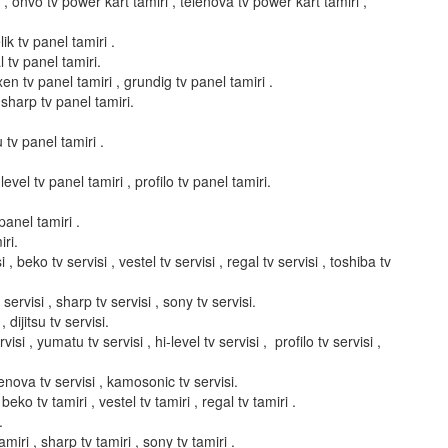
i , onvo tv power kart tamiri , telenova tv power kart tamiri ,
ik tv panel tamiri .
l tv panel tamiri.
xen tv panel tamiri , grundig tv panel tamiri .
 sharp tv panel tamiri.
u tv panel tamiri .
evel tv panel tamiri , profilo tv panel tamiri.
panel tamiri .
ri.
i , beko tv servisi , vestel tv servisi , regal tv servisi , toshiba tv
servisi , sharp tv servisi , sony tv servisi.
, dijitsu tv servisi.
isi , yumatu tv servisi , hi-level tv servisi , profilo tv servisi ,
elenova tv servisi , kamosonic tv servisi.
 beko tv tamiri , vestel tv tamiri , regal tv tamiri .
.
miri , sharp tv tamiri , sony tv tamiri .