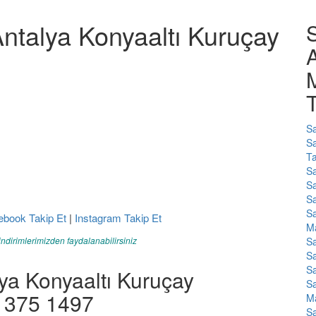
ntalya Konyaaltı Kuruçay
A
M
T
Sa
Sa
Ta
Sa
Sa
Sa
Sa
ebook Takip Et
|
Instagram Takip Et
Ma
indirimlerimizden faydalanabilirsiniz
Sa
Sa
Sa
ya Konyaaltı Kuruçay
Sa
3 375 1497
Ma
Sa