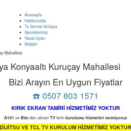
Anasayfa
Hakkımızda
Tv Servisi Antalya
Servislerimiz
Yasal Uyarı
İletişim
ay Mahallesi
ya Konyaaltı Kuruçay Mahallesi
Bizi Arayın En Uygun Fiyatlar
☎️ 0507 803 1571
KIRIK EKRAN TAMİRİ HİZMETİMİZ YOKTUR
A101
ve
Bim
den alınan
TV
lerin
kurulumu
hizmetini
vermiyoruz
DİJİTSU VE TCL TV KURULUM HİZMETİMİZ YOKTU