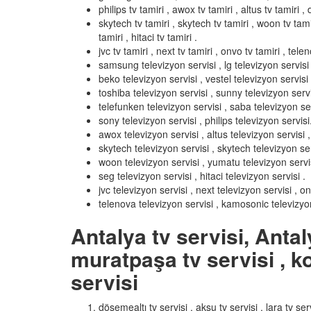
philips tv tamiri , awox tv tamiri , altus tv tamiri , d
skytech tv tamiri , skytech tv tamiri , woon tv tamir
tamiri , hitaci tv tamiri .
jvc tv tamiri , next tv tamiri , onvo tv tamiri , tel
samsung televizyon servisi , lg televizyon servisi ,
beko televizyon servisi , vestel televizyon servisi 
toshiba televizyon servisi , sunny televizyon servi
telefunken televizyon servisi , saba televizyon ser
sony televizyon servisi , philips televizyon servisi
awox televizyon servisi , altus televizyon servisi , 
skytech televizyon servisi , skytech televizyon ser
woon televizyon servisi , yumatu televizyon servisi 
seg televizyon servisi , hitaci televizyon servisi .
jvc televizyon servisi , next televizyon servisi , o
telenova televizyon servisi , kamosonic televizyon
Antalya tv servisi, Antal
muratpaşa tv servisi , ko
servisi
döşemealtı tv servisi , aksu tv servisi , lara tv serv