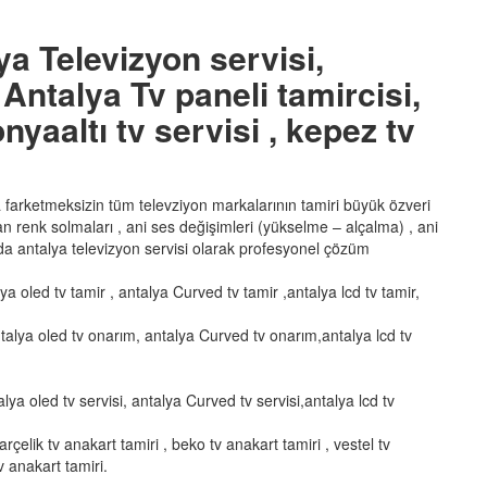
ya Televizyon servisi,
Antalya Tv paneli tamircisi,
nyaaltı tv servisi , kepez tv
ka farketmeksizin tüm televziyon markalarının tamiri büyük özveri
şan renk solmaları , ani ses değişimleri (yükselme – alçalma) , ani
a antalya televizyon servisi olarak profesyonel çözüm
lya oled tv tamir , antalya Curved tv tamir ,antalya lcd tv tamir,
talya oled tv onarım, antalya Curved tv onarım,antalya lcd tv
alya oled tv servisi, antalya Curved tv servisi,antalya lcd tv
arçelik tv anakart tamiri , beko tv anakart tamiri , vestel tv
v anakart tamiri.