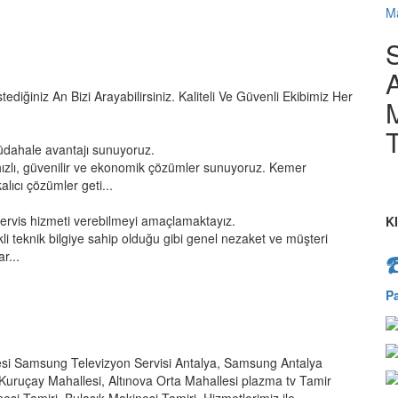
Ma
A
tediğiniz An Bizi Arayabilirsiniz. Kaliteli Ve Güvenli Ekibimiz Her
M
T
üdahale avantajı sunuyoruz.
ızlı, güvenilir ve ekonomik çözümler sunuyoruz. Kemer
lıcı çözümler geti...
servis hizmeti verebilmeyi amaçlamaktayız.
K
kli teknik bilgiye sahip olduğu gibi genel nezaket ve müşteri
r...
P
esi Samsung Televizyon Servisi Antalya, Samsung Antalya
ı Kuruçay Mahallesi, Altınova Orta Mahallesi plazma tv Tamir