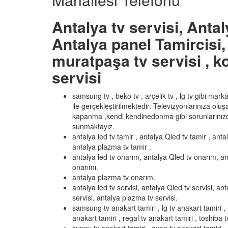
Antalya tv servisi, Antal
Antalya panel Tamircisi, 
muratpaşa tv servisi , ko
servisi
samsung tv , beko tv , arçelik tv , lg tv gibi mar
ile gerçekleştirilmektedir. Televizyonlarınıza olu
kapanma ,kendi kendinedonma gibi sorunlarınızd
sunmaktayız.
antalya led tv tamir , antalya Qled tv tamir , anta
antalya plazma tv tamir .
antalya led tv onarım, antalya Qled tv onarım, an
onarımı.
antalya plazma tv onarım.
antalya led tv servisi, antalya Qled tv servisi, ant
servisi, antalya plazma tv servisi.
samsung tv anakart tamiri , lg tv anakart tamiri , 
anakart tamiri , regal tv anakart tamiri , toshiba t