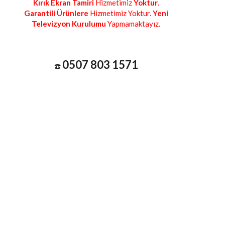
Kırık Ekran Tamiri
Hizmetimiz
Yoktur
.
Garantili Ürünlere
Hizmetimiz Yoktur.
Yeni
Televizyon Kurulumu
Yapmamaktayız.
0507 803 1571
☎️