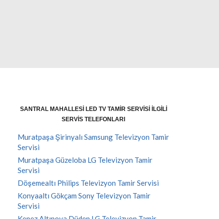
SANTRAL MAHALLESI LED TV TAMIR SERVISI İLGILI
SERVIS TELEFONLARI
Muratpaşa Şirinyalı Samsung Televizyon Tamir
Servisi
Muratpaşa Güzeloba LG Televizyon Tamir
Servisi
Döşemealtı Philips Televizyon Tamir Servisi
Konyaaltı Gökçam Sony Televizyon Tamir
Servisi
Kepez Altınova Düden LG Televizyon Tamir