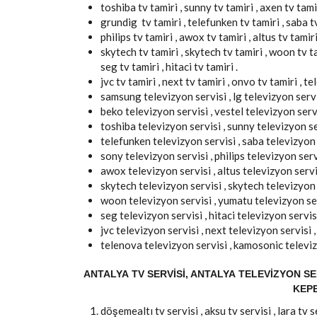
toshiba tv tamiri , sunny tv tamiri , axen tv tamir
grundig tv tamiri , telefunken tv tamiri , saba tv 
philips tv tamiri , awox tv tamiri , altus tv tamiri 
skytech tv tamiri , skytech tv tamiri , woon tv tam
seg tv tamiri , hitaci tv tamiri .
jvc tv tamiri , next tv tamiri , onvo tv tamiri , t
samsung televizyon servisi , lg televizyon servis
beko televizyon servisi , vestel televizyon servi
toshiba televizyon servisi , sunny televizyon se
telefunken televizyon servisi , saba televizyon 
sony televizyon servisi , philips televizyon serv
awox televizyon servisi , altus televizyon servisi
skytech televizyon servisi , skytech televizyon 
woon televizyon servisi , yumatu televizyon serv
seg televizyon servisi , hitaci televizyon servisi
jvc televizyon servisi , next televizyon servisi 
telenova televizyon servisi , kamosonic televiz
ANTALYA TV SERVISI, ANTALYA TELEVIZYON SER
KEPE
döşemealtı tv servisi , aksu tv servisi , lara tv se