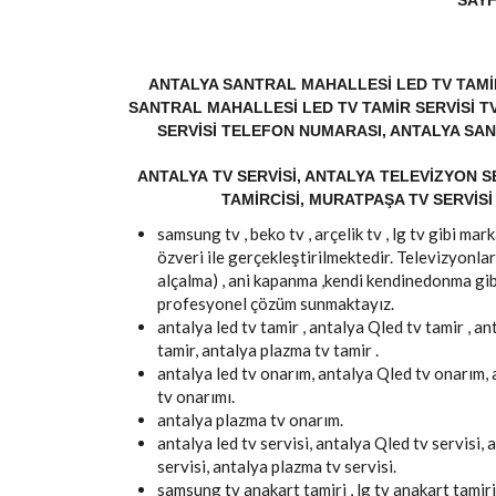
SAYF
ANTALYA SANTRAL MAHALLESI LED TV TAMIR
SANTRAL MAHALLESI LED TV TAMIR SERVISI T
SERVISI TELEFON NUMARASI, ANTALYA SA
ANTALYA TV SERVISI, ANTALYA TELEVIZYON SE
TAMIRCISI, MURATPAŞA TV SERVISI 
samsung tv , beko tv , arçelik tv , lg tv gibi m
özveri ile gerçekleştirilmektedir. Televizyonlar
alçalma) , ani kapanma ,kendi kendinedonma gib
profesyonel çözüm sunmaktayız.
antalya led tv tamir , antalya Qled tv tamir , an
tamir, antalya plazma tv tamir .
antalya led tv onarım, antalya Qled tv onarım,
tv onarımı.
antalya plazma tv onarım.
antalya led tv servisi, antalya Qled tv servisi, 
servisi, antalya plazma tv servisi.
samsung tv anakart tamiri , lg tv anakart tamiri 