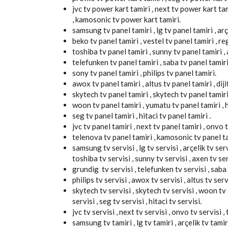
jvc tv power kart tamiri , next tv power kart ta
, kamosonic tv power kart tamiri.
samsung tv panel tamiri , lg tv panel tamiri , arç
beko tv panel tamiri , vestel tv panel tamiri , re
toshiba tv panel tamiri , sunny tv panel tamiri , 
telefunken tv panel tamiri , saba tv panel tamiri
sony tv panel tamiri , philips tv panel tamiri.
awox tv panel tamiri , altus tv panel tamiri , diji
skytech tv panel tamiri , skytech tv panel tamiri
woon tv panel tamiri , yumatu tv panel tamiri , hi
seg tv panel tamiri , hitaci tv panel tamiri .
jvc tv panel tamiri , next tv panel tamiri , onvo t
telenova tv panel tamiri , kamosonic tv panel ta
samsung tv servisi , lg tv servisi , arçelik tv servi
toshiba tv servisi , sunny tv servisi , axen tv ser
grundig tv servisi , telefunken tv servisi , saba t
philips tv servisi , awox tv servisi , altus tv servi
skytech tv servisi , skytech tv servisi , woon tv s
servisi , seg tv servisi , hitaci tv servisi.
jvc tv servisi , next tv servisi , onvo tv servisi 
samsung tv tamiri , lg tv tamiri , arçelik tv tamiri