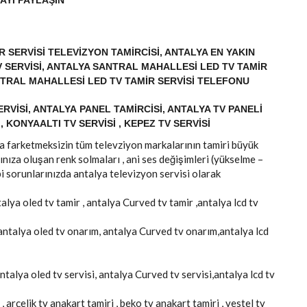
AYI PAYLAŞIN
 SERVISI TELEVIZYON TAMIRCISI, ANTALYA EN YAKIN
V SERVISI, ANTALYA SANTRAL MAHALLESI LED TV TAMIR
NTRAL MAHALLESI LED TV TAMIR SERVISI TELEFONU
RVISI, ANTALYA PANEL TAMIRCISI, ANTALYA TV PANELI
, KONYAALTI TV SERVISI , KEPEZ TV SERVISI
arka farketmeksizin tüm televziyon markalarının tamiri büyük
ınıza oluşan renk solmaları , ani ses değişimleri (yükselme –
i sorunlarınızda antalya televizyon servisi olarak
talya oled tv tamir , antalya Curved tv tamir ,antalya lcd tv
 antalya oled tv onarım, antalya Curved tv onarım,antalya lcd
antalya oled tv servisi, antalya Curved tv servisi,antalya lcd tv
, arçelik tv anakart tamiri , beko tv anakart tamiri , vestel tv