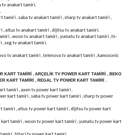
a tv anakart tamiri.
.
 tamiri , saba tv anakart tamiri , sharp tv anakart tamiri ,
 , altus tv anakart tamiri , dijitsu tv anakart tamiri.
amiri , woon tv anakart tamiri , yumatu tv anakart tamiri , hi-
i , seg tv anakart tamiri.
 onvo tv anakart tamiri , telenova tv anakart tamiri , kamosonic
 KART TAMIRI , ARÇELIK TV POWER KART TAMIRI , BEKO
ER KART TAMIRI , REGAL TV POWER KART TAMIRI .
rt tamiri , axen tv power kart tamiri .
er kart tamiri , saba tv power kart tamiri , sharp tv power
 tamiri , altus tv power kart tamiri , dijitsu tv power kart
 kart tamiri , woon tv power kart tamiri , yumatu tv power kart
amiri , hitaci tv power kart tamiri .