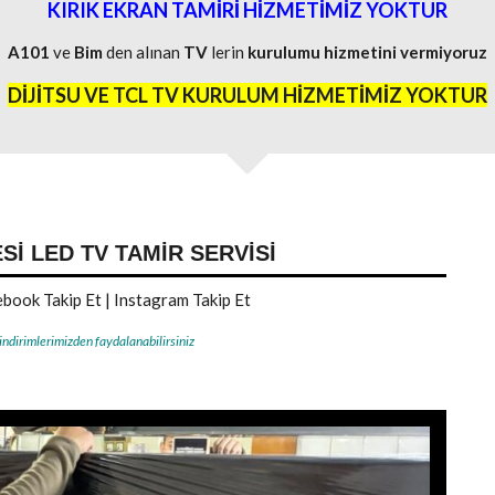
KIRIK EKRAN TAMİRİ HİZMETİMİZ YOKTUR
A101
ve
Bim
den alınan
TV
lerin
kurulumu
hizmetini
vermiyoruz
DİJİTSU VE TCL TV KURULUM HİZMETİMİZ YOKTUR
I LED TV TAMIR SERVISI
book Takip Et
|
Instagram Takip Et
 indirimlerimizden faydalanabilirsiniz