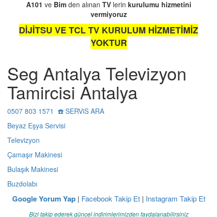
A101
ve
Bim
den alınan
TV
lerin
kurulumu
hizmetini
vermiyoruz
DİJİTSU VE TCL TV KURULUM HİZMETİMİZ
YOKTUR
Seg Antalya Televizyon
Tamircisi Antalya
0507 803 1571 ☎️ SERViS ARA
Beyaz Eşya Servisi
Televizyon
Çamaşır Makinesi
Bulaşık Makinesi
Buzdolabı
Google Yorum Yap
|
Facebook Takip Et
|
Instagram Takip Et
Bizi takip ederek güncel indirimlerimizden faydalanabilirsiniz