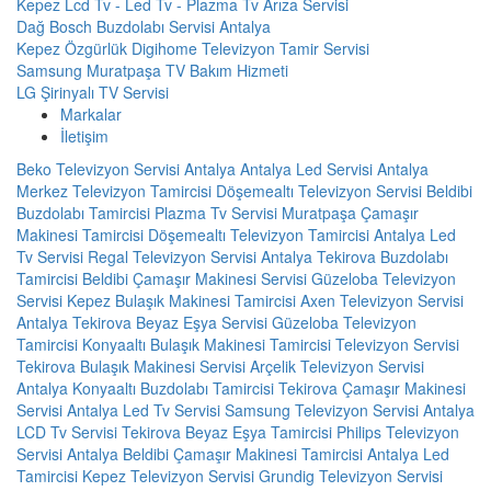
Kepez Lcd Tv - Led Tv - Plazma Tv Arıza Servisi
Dağ Bosch Buzdolabı Servisi Antalya
Kepez Özgürlük Digihome Televizyon Tamir Servisi
Samsung Muratpaşa TV Bakım Hizmeti
LG Şirinyalı TV Servisi
Markalar
İletişim
Beko Televizyon Servisi Antalya
Antalya Led Servisi
Antalya
Merkez Televizyon Tamircisi
Döşemealtı Televizyon Servisi
Beldibi
Buzdolabı Tamircisi
Plazma Tv Servisi
Muratpaşa Çamaşır
Makinesi Tamircisi
Döşemealtı Televizyon Tamircisi
Antalya Led
Tv Servisi
Regal Televizyon Servisi Antalya
Tekirova Buzdolabı
Tamircisi
Beldibi Çamaşır Makinesi Servisi
Güzeloba Televizyon
Servisi
Kepez Bulaşık Makinesi Tamircisi
Axen Televizyon Servisi
Antalya
Tekirova Beyaz Eşya Servisi
Güzeloba Televizyon
Tamircisi
Konyaaltı Bulaşık Makinesi Tamircisi
Televizyon Servisi
Tekirova Bulaşık Makinesi Servisi
Arçelik Televizyon Servisi
Antalya
Konyaaltı Buzdolabı Tamircisi
Tekirova Çamaşır Makinesi
Servisi
Antalya Led Tv Servisi
Samsung Televizyon Servisi Antalya
LCD Tv Servisi
Tekirova Beyaz Eşya Tamircisi
Philips Televizyon
Servisi Antalya
Beldibi Çamaşır Makinesi Tamircisi
Antalya Led
Tamircisi
Kepez Televizyon Servisi
Grundig Televizyon Servisi