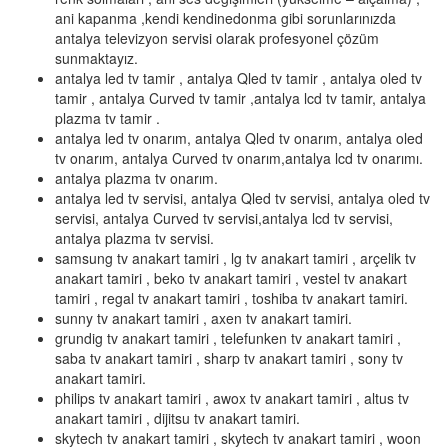
ani kapanma ,kendi kendinedonma gibi sorunlarınızda
antalya televizyon servisi olarak profesyonel çözüm
sunmaktayız.
antalya led tv tamir , antalya Qled tv tamir , antalya oled tv
tamir , antalya Curved tv tamir ,antalya lcd tv tamir, antalya
plazma tv tamir .
antalya led tv onarım, antalya Qled tv onarım, antalya oled
tv onarım, antalya Curved tv onarım,antalya lcd tv onarımı.
antalya plazma tv onarım.
antalya led tv servisi, antalya Qled tv servisi, antalya oled tv
servisi, antalya Curved tv servisi,antalya lcd tv servisi,
antalya plazma tv servisi.
samsung tv anakart tamiri , lg tv anakart tamiri , arçelik tv
anakart tamiri , beko tv anakart tamiri , vestel tv anakart
tamiri , regal tv anakart tamiri , toshiba tv anakart tamiri.
sunny tv anakart tamiri , axen tv anakart tamiri.
grundig tv anakart tamiri , telefunken tv anakart tamiri ,
saba tv anakart tamiri , sharp tv anakart tamiri , sony tv
anakart tamiri.
philips tv anakart tamiri , awox tv anakart tamiri , altus tv
anakart tamiri , dijitsu tv anakart tamiri.
skytech tv anakart tamiri , skytech tv anakart tamiri , woon