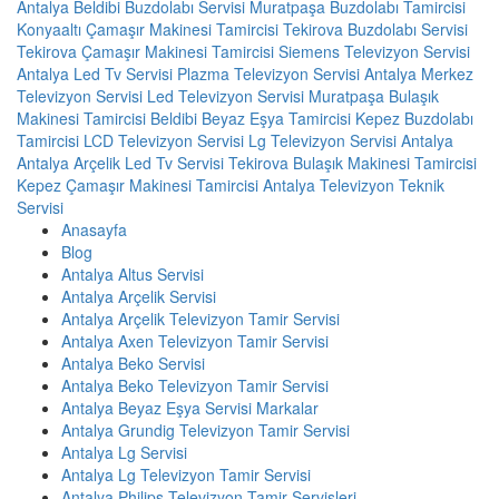
Antalya
Beldibi Buzdolabı Servisi
Muratpaşa Buzdolabı Tamircisi
Konyaaltı Çamaşır Makinesi Tamircisi
Tekirova Buzdolabı Servisi
Tekirova Çamaşır Makinesi Tamircisi
Siemens Televizyon Servisi
Antalya
Led Tv Servisi
Plazma Televizyon Servisi
Antalya Merkez
Televizyon Servisi
Led Televizyon Servisi
Muratpaşa Bulaşık
Makinesi Tamircisi
Beldibi Beyaz Eşya Tamircisi
Kepez Buzdolabı
Tamircisi
LCD Televizyon Servisi
Lg Televizyon Servisi Antalya
Antalya Arçelik Led Tv Servisi
Tekirova Bulaşık Makinesi Tamircisi
Kepez Çamaşır Makinesi Tamircisi
Antalya Televizyon Teknik
Servisi
Anasayfa
Blog
Antalya Altus Servisi
Antalya Arçelik Servisi
Antalya Arçelik Televizyon Tamir Servisi
Antalya Axen Televizyon Tamir Servisi
Antalya Beko Servisi
Antalya Beko Televizyon Tamir Servisi
Antalya Beyaz Eşya Servisi Markalar
Antalya Grundig Televizyon Tamir Servisi
Antalya Lg Servisi
Antalya Lg Televizyon Tamir Servisi
Antalya Philips Televizyon Tamir Servisleri