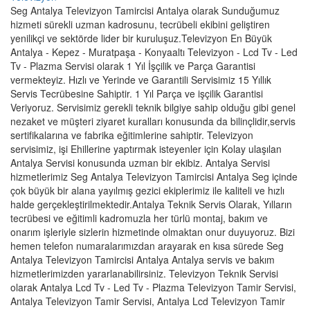
Seg Antalya Televizyon Tamircisi Antalya olarak Sunduğumuz
hizmeti sürekli uzman kadrosunu, tecrübeli ekibini geliştiren
yenilikçi ve sektörde lider bir kuruluşuz.Televizyon En Büyük
Antalya - Kepez - Muratpaşa - Konyaaltı Televizyon - Lcd Tv - Led
Tv - Plazma Servisi olarak 1 Yıl İşçilik ve Parça Garantisi
vermekteyiz. Hızlı ve Yerinde ve Garantili Servisimiz 15 Yıllık
Servis Tecrübesine Sahiptir. 1 Yıl Parça ve işçilik Garantisi
Veriyoruz. Servisimiz gerekli teknik bilgiye sahip olduğu gibi genel
nezaket ve müşteri ziyaret kuralları konusunda da bilinçlidir,servis
sertifikalarına ve fabrika eğitimlerine sahiptir. Televizyon
servisimiz, işi Ehillerine yaptırmak isteyenler için Kolay ulaşılan
Antalya Servisi konusunda uzman bir ekibiz. Antalya Servisi
hizmetlerimiz Seg Antalya Televizyon Tamircisi Antalya Seg içinde
çok büyük bir alana yayılmış gezici ekiplerimiz ile kaliteli ve hızlı
halde gerçekleştirilmektedir.Antalya Teknik Servis Olarak, Yılların
tecrübesi ve eğitimli kadromuzla her türlü montaj, bakım ve
onarım işleriyle sizlerin hizmetinde olmaktan onur duyuyoruz. Bizi
hemen telefon numaralarımızdan arayarak en kısa sürede Seg
Antalya Televizyon Tamircisi Antalya Antalya servis ve bakım
hizmetlerimizden yararlanabilirsiniz. Televizyon Teknik Servisi
olarak Antalya Lcd Tv - Led Tv - Plazma Televizyon Tamir Servisi,
Antalya Televizyon Tamir Servisi, Antalya Lcd Televizyon Tamir