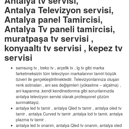
Antalya tv servisi,
Antalya Televizyon servisi,
Antalya panel Tamircisi,
Antalya Tv paneli tamircisi,
muratpaşa tv servisi ,
konyaaltı tv servisi , kepez tv
servisi
samsung tv , beko tv , arçelik tv , lg tv gibi marka
farketmeksizin tüm televziyon markalarının tamiri büyük
özveri ile gerçekleştirilmektedir. Televizyonlarınıza oluşan
renk solmaları , ani ses değişimleri (yükselme – alçalma) ,
ani kapanma ,kendi kendinedonma gibi sorunlarınızda
antalya televizyon servisi olarak profesyonel çözüm
sunmaktayız.
antalya led tv tamir , antalya Qled tv tamir , antalya oled tv
tamir , antalya Curved tv tamir ,antalya lcd tv tamir, antalya
plazma tv tamir .
antalya led tv onarım, antalya Qled tv onarım, antalya oled