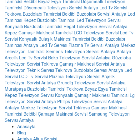
Tamircisi
Beldibi Beyaz Eşya Tamircisi
Döşemealtı Televizyon
Tamircisi
Döşemealtı Televizyon Servisi
Antalya Led Tv Servisi
Tekirova Buzdolabı Tamircisi
Beldibi Buzdolabı Servisi
Antalya Led
Tamircisi
Kepez Buzdolabı Tamircisi
Led Televizyon Servisi
Konyaaltı Buzdolabı Tamircisi
Regal Televizyon Servisi Antalya
Kepez Çamaşır Makinesi Tamircisi
LCD Televizyon Servisi
Led Tv
Servisi
Konyaaltı Bulaşık Makinesi Tamircisi
Beldibi Buzdolabı
Tamircisi
Antalya Led Tv Servisi
Plazma Tv Servisi
Antalya Merkez
Televizyon Tamircisi
Siemens Televizyon Servisi Antalya
Antalya
Arçelik Led Tv Servisi
Beko Televizyon Servisi Antalya
Güzeloba
Televizyon Servisi
Tekirova Çamaşır Makinesi Servisi
Antalya
Televizyon Teknik Servisi
Tekirova Buzdolabı Servisi
Antalya Led
Servisi
LCD Tv Servisi
Plazma Televizyon Servisi
Arçelik
Televizyon Servisi Antalya
Grundig Televizyon Servisi Antalya
Muratpaşa Buzdolabı Tamircisi
Tekirova Beyaz Eşya Tamircisi
Kepez Televizyon Servisi
Konyaaltı Çamaşır Makinesi Tamircisi
Lg
Televizyon Servisi Antalya
Philips Televizyon Servisi Antalya
Antalya Merkez Televizyon Servisi
Tekirova Çamaşır Makinesi
Tamircisi
Beldibi Çamaşır Makinesi Servisi
Samsung Televizyon
Servisi Antalya
Anasayfa
Blog
Antalya Altus Servisi