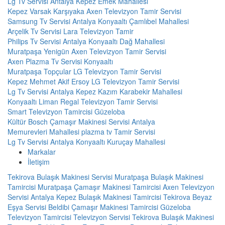
Lg Tv Servisi Antalya Kepez Emek Mahallesi
Kepez Varsak Karşıyaka Axen Televizyon Tamir Servisi
Samsung Tv Servisi Antalya Konyaaltı Çamlıbel Mahallesi
Arçelik Tv Servisi Lara Televizyon Tamir
Philips Tv Servisi Antalya Konyaaltı Dağ Mahallesi
Muratpaşa Yenigün Axen Televizyon Tamir Servisi
Axen Plazma Tv Servisi Konyaaltı
Muratpaşa Topçular LG Televizyon Tamir Servisi
Kepez Mehmet Akif Ersoy LG Televizyon Tamir Servisi
Lg Tv Servisi Antalya Kepez Kazım Karabekir Mahallesi
Konyaaltı Liman Regal Televizyon Tamir Servisi
Smart Televizyon Tamircisi Güzeloba
Kültür Bosch Çamaşır Makinesi Servisi Antalya
Memurevleri Mahallesi plazma tv Tamir Servisi
Lg Tv Servisi Antalya Konyaaltı Kuruçay Mahallesi
Markalar
İletişim
Tekirova Bulaşık Makinesi Servisi
Muratpaşa Bulaşık Makinesi
Tamircisi
Muratpaşa Çamaşır Makinesi Tamircisi
Axen Televizyon
Servisi Antalya
Kepez Bulaşık Makinesi Tamircisi
Tekirova Beyaz
Eşya Servisi
Beldibi Çamaşır Makinesi Tamircisi
Güzeloba
Televizyon Tamircisi
Televizyon Servisi
Tekirova Bulaşık Makinesi