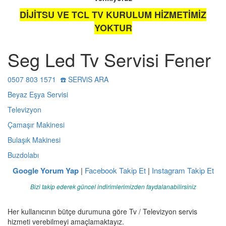
DİJİTSU VE TCL TV KURULUM HİZMETİMİZ
YOKTUR
Seg Led Tv Servisi Fener
0507 803 1571 ☎️ SERViS ARA
Beyaz Eşya Servisi
Televizyon
Çamaşır Makinesi
Bulaşık Makinesi
Buzdolabı
Google Yorum Yap
|
Facebook Takip Et
|
Instagram Takip Et
Bizi takip ederek güncel indirimlerimizden faydalanabilirsiniz
Her kullanıcının bütçe durumuna göre Tv / Televizyon servis
hizmeti verebilmeyi amaçlamaktayız.