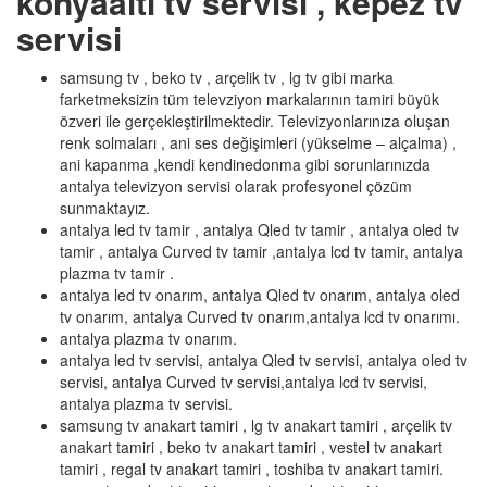
konyaaltı tv servisi , kepez tv
servisi
samsung tv , beko tv , arçelik tv , lg tv gibi marka
farketmeksizin tüm televziyon markalarının tamiri büyük
özveri ile gerçekleştirilmektedir. Televizyonlarınıza oluşan
renk solmaları , ani ses değişimleri (yükselme – alçalma) ,
ani kapanma ,kendi kendinedonma gibi sorunlarınızda
antalya televizyon servisi olarak profesyonel çözüm
sunmaktayız.
antalya led tv tamir , antalya Qled tv tamir , antalya oled tv
tamir , antalya Curved tv tamir ,antalya lcd tv tamir, antalya
plazma tv tamir .
antalya led tv onarım, antalya Qled tv onarım, antalya oled
tv onarım, antalya Curved tv onarım,antalya lcd tv onarımı.
antalya plazma tv onarım.
antalya led tv servisi, antalya Qled tv servisi, antalya oled tv
servisi, antalya Curved tv servisi,antalya lcd tv servisi,
antalya plazma tv servisi.
samsung tv anakart tamiri , lg tv anakart tamiri , arçelik tv
anakart tamiri , beko tv anakart tamiri , vestel tv anakart
tamiri , regal tv anakart tamiri , toshiba tv anakart tamiri.