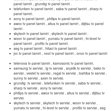
panel tamiri , grundig tv panel tamiri .
telefunken tv panel tamiri , saba tv panel tamiri , sharp tv
panel tamiri.
sony tv panel tamiri , philips tv panel tamiri.
awox tv panel tamiri , altus tv panel tamiri , dijitsu tv panel
tamiri .
skytech tv panel tamiri , skytech tv panel tamiri .
woon tv panel tamiri , yumatu tv panel tamiri , hi-level tv
panel tamiri , profilo tv panel tamiri.
seg tv panel tamiri , hitaci tv panel tamiri .
jvc tv panel tamiri , next tv panel tamiri , onvo tv panel tamiri
.
telenova tv panel tamiri , kamosonic tv panel tamiri.
samsung tv servisi , lg tv servisi , arçelik tv servisi , beko tv
servisi , vestel tv servisi , regal tv servisi , toshiba tv servisi ,
sunny tv servisi , axen tv servisi.
grundig tv servisi , telefunken tv servisi , saba tv servisi ,
sharp tv servisi , sony tv servisi.
philips tv servisi , awox tv servisi , altus tv servisi , dijitsu tv
servisi.
skytech tv servisi , skytech tv servisi , woon tv servisi ,
yumatu tv servisi , hi-level tv servisi , profilo tv servisi , seg