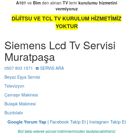
A101
ve
Bim
den alınan
TV
lerin
kurulumu
hizmetini
vermiyoruz
DİJİTSU VE TCL TV KURULUM HİZMETİMİZ
YOKTUR
Siemens Lcd Tv Servisi
Muratpaşa
0507 803 1571 ☎️ SERViS ARA
Beyaz Eşya Servisi
Televizyon
Çamaşır Makinesi
Bulaşık Makinesi
Buzdolabı
Google Yorum Yap
|
Facebook Takip Et
|
Instagram Takip Et
Bizi takip ederek güncel indirimlerimizden faydalanabilirsiniz