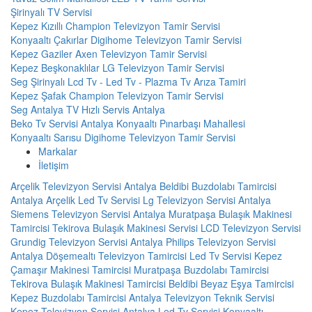
Şirinyalı TV Servisi
Kepez Kızıllı Champion Televizyon Tamir Servisi
Konyaaltı Çakırlar Digihome Televizyon Tamir Servisi
Kepez Gaziler Axen Televizyon Tamir Servisi
Kepez Beşkonaklılar LG Televizyon Tamir Servisi
Seg Şirinyalı Lcd Tv - Led Tv - Plazma Tv Arıza Tamiri
Kepez Şafak Champion Televizyon Tamir Servisi
Seg Antalya TV Hızlı Servis Antalya
Beko Tv Servisi Antalya Konyaaltı Pınarbaşı Mahallesi
Konyaaltı Sarısu Digihome Televizyon Tamir Servisi
Markalar
İletişim
Arçelik Televizyon Servisi Antalya
Beldibi Buzdolabı Tamircisi
Antalya Arçelik Led Tv Servisi
Lg Televizyon Servisi Antalya
Siemens Televizyon Servisi Antalya
Muratpaşa Bulaşık Makinesi
Tamircisi
Tekirova Bulaşık Makinesi Servisi
LCD Televizyon Servisi
Grundig Televizyon Servisi Antalya
Philips Televizyon Servisi
Antalya
Döşemealtı Televizyon Tamircisi
Led Tv Servisi
Kepez
Çamaşır Makinesi Tamircisi
Muratpaşa Buzdolabı Tamircisi
Tekirova Bulaşık Makinesi Tamircisi
Beldibi Beyaz Eşya Tamircisi
Kepez Buzdolabı Tamircisi
Antalya Televizyon Teknik Servisi
Kepez Televizyon Servisi
Antalya Led Tv Servisi
Konyaaltı