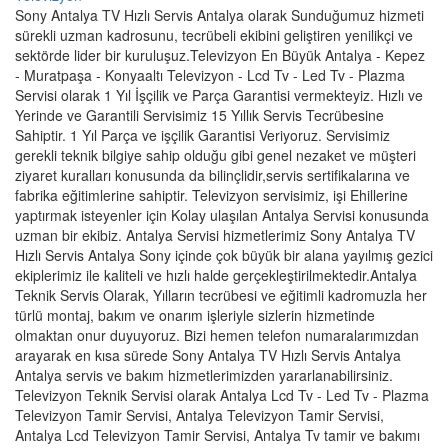
Sony Antalya TV Hızlı Servis Antalya olarak Sunduğumuz hizmeti
sürekli uzman kadrosunu, tecrübeli ekibini geliştiren yenilikçi ve
sektörde lider bir kuruluşuz.Televizyon En Büyük Antalya - Kepez
- Muratpaşa - Konyaaltı Televizyon - Lcd Tv - Led Tv - Plazma
Servisi olarak 1 Yıl İşçilik ve Parça Garantisi vermekteyiz. Hızlı ve
Yerinde ve Garantili Servisimiz 15 Yıllık Servis Tecrübesine
Sahiptir. 1 Yıl Parça ve işçilik Garantisi Veriyoruz. Servisimiz
gerekli teknik bilgiye sahip olduğu gibi genel nezaket ve müşteri
ziyaret kuralları konusunda da bilinçlidir,servis sertifikalarına ve
fabrika eğitimlerine sahiptir. Televizyon servisimiz, işi Ehillerine
yaptırmak isteyenler için Kolay ulaşılan Antalya Servisi konusunda
uzman bir ekibiz. Antalya Servisi hizmetlerimiz Sony Antalya TV
Hızlı Servis Antalya Sony içinde çok büyük bir alana yayılmış gezici
ekiplerimiz ile kaliteli ve hızlı halde gerçekleştirilmektedir.Antalya
Teknik Servis Olarak, Yılların tecrübesi ve eğitimli kadromuzla her
türlü montaj, bakım ve onarım işleriyle sizlerin hizmetinde
olmaktan onur duyuyoruz. Bizi hemen telefon numaralarımızdan
arayarak en kısa sürede Sony Antalya TV Hızlı Servis Antalya
Antalya servis ve bakım hizmetlerimizden yararlanabilirsiniz.
Televizyon Teknik Servisi olarak Antalya Lcd Tv - Led Tv - Plazma
Televizyon Tamir Servisi, Antalya Televizyon Tamir Servisi,
Antalya Lcd Televizyon Tamir Servisi, Antalya Tv tamir ve bakımı