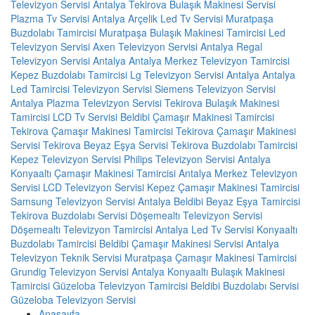
Televizyon Servisi Antalya
Tekirova Bulaşık Makinesi Servisi
Plazma Tv Servisi
Antalya Arçelik Led Tv Servisi
Muratpaşa
Buzdolabı Tamircisi
Muratpaşa Bulaşık Makinesi Tamircisi
Led
Televizyon Servisi
Axen Televizyon Servisi Antalya
Regal
Televizyon Servisi Antalya
Antalya Merkez Televizyon Tamircisi
Kepez Buzdolabı Tamircisi
Lg Televizyon Servisi Antalya
Antalya
Led Tamircisi
Televizyon Servisi
Siemens Televizyon Servisi
Antalya
Plazma Televizyon Servisi
Tekirova Bulaşık Makinesi
Tamircisi
LCD Tv Servisi
Beldibi Çamaşır Makinesi Tamircisi
Tekirova Çamaşır Makinesi Tamircisi
Tekirova Çamaşır Makinesi
Servisi
Tekirova Beyaz Eşya Servisi
Tekirova Buzdolabı Tamircisi
Kepez Televizyon Servisi
Philips Televizyon Servisi Antalya
Konyaaltı Çamaşır Makinesi Tamircisi
Antalya Merkez Televizyon
Servisi
LCD Televizyon Servisi
Kepez Çamaşır Makinesi Tamircisi
Samsung Televizyon Servisi Antalya
Beldibi Beyaz Eşya Tamircisi
Tekirova Buzdolabı Servisi
Döşemealtı Televizyon Servisi
Döşemealtı Televizyon Tamircisi
Antalya Led Tv Servisi
Konyaaltı
Buzdolabı Tamircisi
Beldibi Çamaşır Makinesi Servisi
Antalya
Televizyon Teknik Servisi
Muratpaşa Çamaşır Makinesi Tamircisi
Grundig Televizyon Servisi Antalya
Konyaaltı Bulaşık Makinesi
Tamircisi
Güzeloba Televizyon Tamircisi
Beldibi Buzdolabı Servisi
Güzeloba Televizyon Servisi
Anasayfa