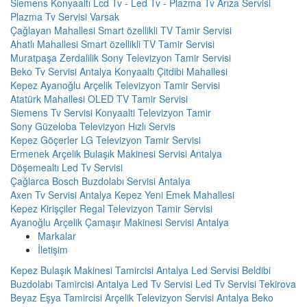
Siemens Konyaaltı Lcd Tv - Led Tv - Plazma Tv Arıza Servisi
Plazma Tv Servisi Varsak
Çağlayan Mahallesi Smart özellikli TV Tamir Servisi
Ahatlı Mahallesi Smart özellikli TV Tamir Servisi
Muratpaşa Zerdalilik Sony Televizyon Tamir Servisi
Beko Tv Servisi Antalya Konyaaltı Çitdibi Mahallesi
Kepez Ayanoğlu Arçelik Televizyon Tamir Servisi
Atatürk Mahallesi OLED TV Tamir Servisi
Siemens Tv Servisi Konyaalti Televizyon Tamir
Sony Güzeloba Televizyon Hızlı Servis
Kepez Göçerler LG Televizyon Tamir Servisi
Ermenek Arçelik Bulaşık Makinesi Servisi Antalya
Döşemealtı Led Tv Servisi
Çağlarca Bosch Buzdolabı Servisi Antalya
Axen Tv Servisi Antalya Kepez Yeni Emek Mahallesi
Kepez Kirişçiler Regal Televizyon Tamir Servisi
Ayanoğlu Arçelik Çamaşır Makinesi Servisi Antalya
Markalar
İletişim
Kepez Bulaşık Makinesi Tamircisi
Antalya Led Servisi
Beldibi
Buzdolabı Tamircisi
Antalya Led Tv Servisi
Led Tv Servisi
Tekirova
Beyaz Eşya Tamircisi
Arçelik Televizyon Servisi Antalya
Beko