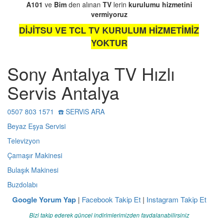
A101
ve
Bim
den alınan
TV
lerin
kurulumu
hizmetini
vermiyoruz
DİJİTSU VE TCL TV KURULUM HİZMETİMİZ
YOKTUR
Sony Antalya TV Hızlı
Servis Antalya
0507 803 1571 ☎️ SERViS ARA
Beyaz Eşya Servisi
Televizyon
Çamaşır Makinesi
Bulaşık Makinesi
Buzdolabı
Google Yorum Yap
|
Facebook Takip Et
|
Instagram Takip Et
Bizi takip ederek güncel indirimlerimizden faydalanabilirsiniz