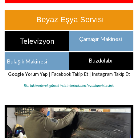
Beyaz Eşya Servisi
Çamaşır Makinesi
Televizyon
Buzdolabı
Bulaşık Makinesi
Google Yorum Yap
|
Facebook Takip Et
|
Instagram Takip Et
Bizi takip ederek güncel indirimlerimizden faydalanabilirsiniz