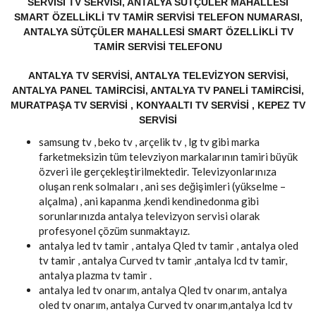
SERVISI TV SERVISI, ANTALYA SÜTÇÜLER MAHALLESI
SMART ÖZELLIKLI TV TAMIR SERVISI TELEFON NUMARASI,
ANTALYA SÜTÇÜLER MAHALLESI SMART ÖZELLIKLI TV
TAMIR SERVISI TELEFONU
ANTALYA TV SERVISI, ANTALYA TELEVIZYON SERVISI,
ANTALYA PANEL TAMIRCISI, ANTALYA TV PANELI TAMIRCISI,
MURATPAŞA TV SERVISI , KONYAALTI TV SERVISI , KEPEZ TV
SERVISI
samsung tv , beko tv , arçelik tv , lg tv gibi marka
farketmeksizin tüm televziyon markalarının tamiri büyük
özveri ile gerçekleştirilmektedir. Televizyonlarınıza
oluşan renk solmaları , ani ses değişimleri (yükselme –
alçalma) , ani kapanma ,kendi kendinedonma gibi
sorunlarınızda antalya televizyon servisi olarak
profesyonel çözüm sunmaktayız.
antalya led tv tamir , antalya Qled tv tamir , antalya oled
tv tamir , antalya Curved tv tamir ,antalya lcd tv tamir,
antalya plazma tv tamir .
antalya led tv onarım, antalya Qled tv onarım, antalya
oled tv onarım, antalya Curved tv onarım,antalya lcd tv