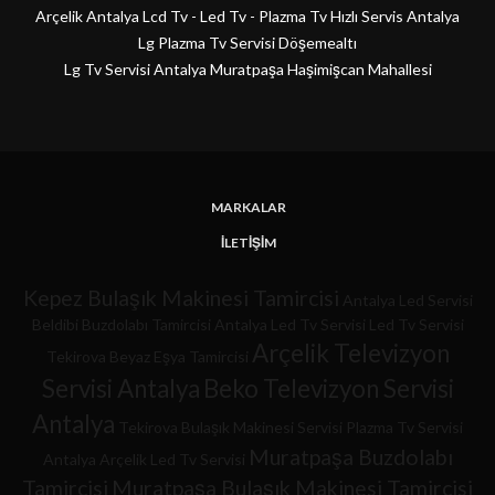
Arçelik Antalya Lcd Tv - Led Tv - Plazma Tv Hızlı Servis Antalya
Lg Plazma Tv Servisi Döşemealtı
Lg Tv Servisi Antalya Muratpaşa Haşimişcan Mahallesi
MARKALAR
İLETIŞIM
Kepez Bulaşık Makinesi Tamircisi
Antalya Led Servisi
Beldibi Buzdolabı Tamircisi
Antalya Led Tv Servisi
Led Tv Servisi
Arçelik Televizyon
Tekirova Beyaz Eşya Tamircisi
Servisi Antalya
Beko Televizyon Servisi
Antalya
Tekirova Bulaşık Makinesi Servisi
Plazma Tv Servisi
Muratpaşa Buzdolabı
Antalya Arçelik Led Tv Servisi
Tamircisi
Muratpaşa Bulaşık Makinesi Tamircisi