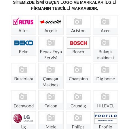
SITEMIZDE ISMI GEÇEN LOGO VE MARKALAR ILGILI
FIRMANIN TESCILLI MARKASIDIR.
Altus
Arçelik
Ariston
Axen
Beko
Beyaz Eşya
Bosch
Bulaşık
Servisi
makinesi
Buzdolabı
Çamaşır
Champion
Digihome
Makinesi
Edenwood
Falcon
Grundig
HILEVEL
Lg
Miele
Philips
Profilo