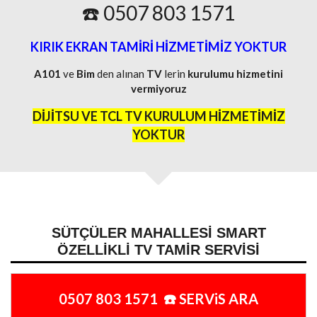
☎️ 0507 803 1571
KIRIK EKRAN TAMİRİ HİZMETİMİZ YOKTUR
A101
ve
Bim
den alınan
TV
lerin
kurulumu
hizmetini
vermiyoruz
DİJİTSU VE TCL TV KURULUM HİZMETİMİZ
YOKTUR
SÜTÇÜLER MAHALLESI SMART
ÖZELLIKLI TV TAMIR SERVISI
0507 803 1571 ☎️ SERViS ARA