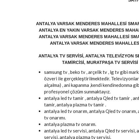
SAYF
ANTALYA VARSAK MENDERES MAHALLESI SMART 
ANTALYA EN YAKIN VARSAK MENDERES MAHALL
ANTALYA VARSAK MENDERES MAHALLESI SMAR
ANTALYA VARSAK MENDERES MAHALLESI 
ANTALYA TV SERVISI, ANTALYA TELEVIZYON SE
TAMIRCISI, MURATPAŞA TV SERVISI 
samsung tv , beko tv , arçelik tv , lg tv gibi m
özveri ile gerçekleştirilmektedir. Televizyonlar
alçalma) , ani kapanma ,kendi kendinedonma gib
profesyonel çözüm sunmaktayız.
antalya led tv tamir , antalya Qled tv tamir , an
tamir, antalya plazma tv tamir .
antalya led tv onarım, antalya Qled tv onarım,
tv onarımı.
antalya plazma tv onarım.
antalya led tv servisi, antalya Qled tv servisi, 
servisi, antalya plazma tv servisi.