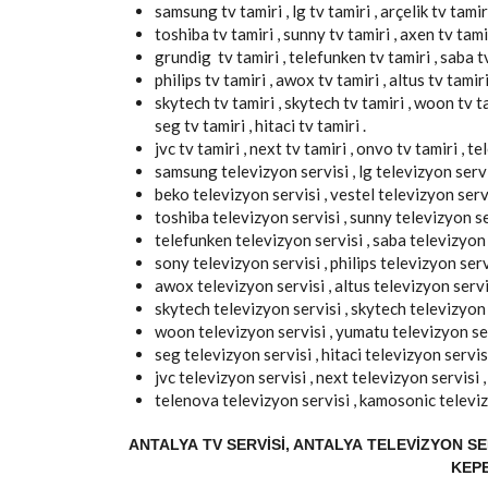
samsung tv tamiri , lg tv tamiri , arçelik tv tamiri
toshiba tv tamiri , sunny tv tamiri , axen tv tamir
grundig tv tamiri , telefunken tv tamiri , saba tv 
philips tv tamiri , awox tv tamiri , altus tv tamiri 
skytech tv tamiri , skytech tv tamiri , woon tv tam
seg tv tamiri , hitaci tv tamiri .
jvc tv tamiri , next tv tamiri , onvo tv tamiri , t
samsung televizyon servisi , lg televizyon servis
beko televizyon servisi , vestel televizyon servi
toshiba televizyon servisi , sunny televizyon se
telefunken televizyon servisi , saba televizyon 
sony televizyon servisi , philips televizyon serv
awox televizyon servisi , altus televizyon servisi
skytech televizyon servisi , skytech televizyon 
woon televizyon servisi , yumatu televizyon serv
seg televizyon servisi , hitaci televizyon servisi
jvc televizyon servisi , next televizyon servisi 
telenova televizyon servisi , kamosonic televiz
ANTALYA TV SERVISI, ANTALYA TELEVIZYON SER
KEPE