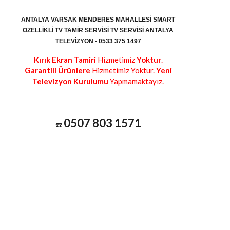
ANTALYA VARSAK MENDERES MAHALLESI SMART
ÖZELLIKLI TV TAMIR SERVISI TV SERVISI ANTALYA
TELEVIZYON - 0533 375 1497
Kırık Ekran Tamiri
Hizmetimiz
Yoktur
.
Garantili Ürünlere
Hizmetimiz Yoktur.
Yeni
Televizyon Kurulumu
Yapmamaktayız.
0507 803 1571
☎️