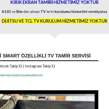
KIRIK EKRAN TAMİRİ HİZMETİMİZ YOKTUR
A101
ve
Bim
den alınan
TV
lerin
kurulumu
hizmetini
vermiyoruz
DİJİTSU VE TCL TV KURULUM HİZMETİMİZ YOKTUR
SMART ÖZELLIKLI TV TAMIR SERVISI
book Takip Et
|
Instagram Takip Et
 indirimlerimizden faydalanabilirsiniz