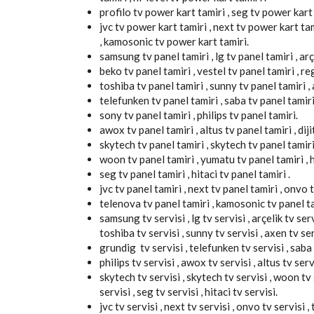
profilo tv power kart tamiri , seg tv power kart t
jvc tv power kart tamiri , next tv power kart ta
, kamosonic tv power kart tamiri.
samsung tv panel tamiri , lg tv panel tamiri , arç
beko tv panel tamiri , vestel tv panel tamiri , re
toshiba tv panel tamiri , sunny tv panel tamiri , 
telefunken tv panel tamiri , saba tv panel tamiri
sony tv panel tamiri , philips tv panel tamiri.
awox tv panel tamiri , altus tv panel tamiri , diji
skytech tv panel tamiri , skytech tv panel tamiri
woon tv panel tamiri , yumatu tv panel tamiri , hi
seg tv panel tamiri , hitaci tv panel tamiri .
jvc tv panel tamiri , next tv panel tamiri , onvo t
telenova tv panel tamiri , kamosonic tv panel ta
samsung tv servisi , lg tv servisi , arçelik tv servi
toshiba tv servisi , sunny tv servisi , axen tv ser
grundig tv servisi , telefunken tv servisi , saba t
philips tv servisi , awox tv servisi , altus tv servi
skytech tv servisi , skytech tv servisi , woon tv s
servisi , seg tv servisi , hitaci tv servisi.
jvc tv servisi , next tv servisi , onvo tv servisi 