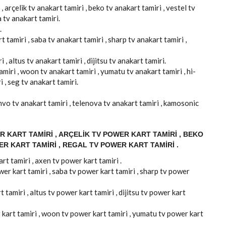
, arçelik tv anakart tamiri , beko tv anakart tamiri , vestel tv
a tv anakart tamiri.
.
 tamiri , saba tv anakart tamiri , sharp tv anakart tamiri ,
 , altus tv anakart tamiri , dijitsu tv anakart tamiri.
amiri , woon tv anakart tamiri , yumatu tv anakart tamiri , hi-
i , seg tv anakart tamiri.
 onvo tv anakart tamiri , telenova tv anakart tamiri , kamosonic
 KART TAMIRI , ARÇELIK TV POWER KART TAMIRI , BEKO
ER KART TAMIRI , REGAL TV POWER KART TAMIRI .
rt tamiri , axen tv power kart tamiri .
er kart tamiri , saba tv power kart tamiri , sharp tv power
 tamiri , altus tv power kart tamiri , dijitsu tv power kart
 kart tamiri , woon tv power kart tamiri , yumatu tv power kart