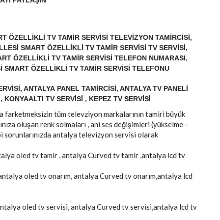
AYI PAYLAŞIN
ÖZELLIKLI TV TAMIR SERVISI TELEVIZYON TAMIRCISI,
ESI SMART ÖZELLIKLI TV TAMIR SERVISI TV SERVISI,
T ÖZELLIKLI TV TAMIR SERVISI TELEFON NUMARASI,
SMART ÖZELLIKLI TV TAMIR SERVISI TELEFONU
RVISI, ANTALYA PANEL TAMIRCISI, ANTALYA TV PANELI
, KONYAALTI TV SERVISI , KEPEZ TV SERVISI
arka farketmeksizin tüm televziyon markalarının tamiri büyük
ınıza oluşan renk solmaları , ani ses değişimleri (yükselme –
i sorunlarınızda antalya televizyon servisi olarak
talya oled tv tamir , antalya Curved tv tamir ,antalya lcd tv
 antalya oled tv onarım, antalya Curved tv onarım,antalya lcd
antalya oled tv servisi, antalya Curved tv servisi,antalya lcd tv