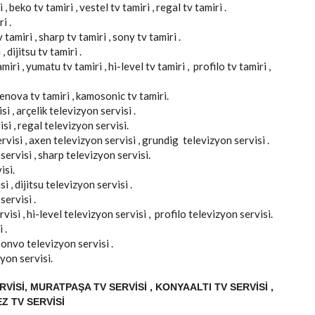
 , beko tv tamiri , vestel tv tamiri , regal tv tamiri .
i .
tamiri , sharp tv tamiri , sony tv tamiri .
, dijitsu tv tamiri .
iri , yumatu tv tamiri , hi-level tv tamiri , profilo tv tamiri ,
elenova tv tamiri , kamosonic tv tamiri.
i , arçelik televizyon servisi .
si , regal televizyon servisi.
rvisi , axen televizyon servisi , grundig televizyon servisi .
servisi , sharp televizyon servisi.
isi.
 , dijitsu televizyon servisi .
servisi .
isi , hi-level televizyon servisi , profilo televizyon servisi.
 .
, onvo televizyon servisi .
yon servisi.
VISI, MURATPAŞA TV SERVISI , KONYAALTI TV SERVISI ,
Z TV SERVISI