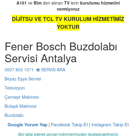
A101
ve
Bim
den alınan
TV
lerin
kurulumu
hizmetini
vermiyoruz
DİJİTSU VE TCL TV KURULUM HİZMETİMİZ
YOKTUR
Fener Bosch Buzdolabı
Servisi Antalya
0507 803 1571 ☎️ SERViS ARA
Beyaz Eşya Servisi
Televizyon
Çamaşır Makinesi
Bulaşık Makinesi
Buzdolabı
Google Yorum Yap
|
Facebook Takip Et
|
Instagram Takip Et
Bizi takip ederek güncel indirimlerimizden faydalanabilirsiniz