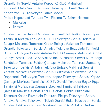
Grundig Tv Servisi Antalya Kepez Kütükçü Mahallesi
Konyaaltı Molla Yusuf Samsung Televizyon Tamir Servisi
Kepez Yeni LG Televizyon Tamir Servisi
Philips Kepez Lcd Tv - Led Tv - Plazma Tv Bakım Hizmeti
Markalar
İletişim
Antalya Led Tv Servisi
Antalya Led Tamircisi
Beldibi Beyaz Eşya
Tamircisi
Antalya Led Servisi
LCD Televizyon Servisi
Tekirova
Bulaşık Makinesi Tamircisi
Kepez Bulaşık Makinesi Tamircisi
Grundig Televizyon Servisi Antalya
Tekirova Buzdolabı Tamircisi
Regal Televizyon Servisi Antalya
Beldibi Çamaşır Makinesi Servisi
Antalya Arçelik Led Tv Servisi
Beldibi Buzdolabı Servisi
Muratpaşa
Buzdolabı Tamircisi
Beldibi Çamaşır Makinesi Tamircisi
Samsung
Televizyon Servisi Antalya
Tekirova Bulaşık Makinesi Servisi
Antalya Merkez Televizyon Servisi
Güzeloba Televizyon Servisi
Döşemealtı Televizyon Tamircisi
Kepez Televizyon Servisi
Kepez
Çamaşır Makinesi Tamircisi
LCD Tv Servisi
Tekirova Beyaz Eşya
Tamircisi
Muratpaşa Çamaşır Makinesi Tamircisi
Tekirova
Çamaşır Makinesi Servisi
Led Tv Servisi
Beldibi Buzdolabı
Tamircisi
Kepez Buzdolabı Tamircisi
Philips Televizyon Servisi
Antalya
Antalya Televizyon Teknik Servisi
Beko Televizyon Servisi
Antalya
Tekirova Çamaşır Makinesi Tamircisi
Antalya Merkez