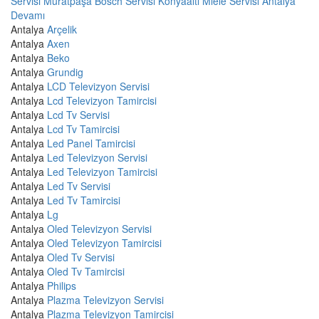
Servisi Muratpaşa
Bosch Servisi Konyaaltı
Miele Servisi Antalya
Devamı
Antalya
Arçelik
Antalya
Axen
Antalya
Beko
Antalya
Grundig
Antalya
LCD Televizyon Servisi
Antalya
Lcd Televizyon Tamircisi
Antalya
Lcd Tv Servisi
Antalya
Lcd Tv Tamircisi
Antalya
Led Panel Tamircisi
Antalya
Led Televizyon Servisi
Antalya
Led Televizyon Tamircisi
Antalya
Led Tv Servisi
Antalya
Led Tv Tamircisi
Antalya
Lg
Antalya
Oled Televizyon Servisi
Antalya
Oled Televizyon Tamircisi
Antalya
Oled Tv Servisi
Antalya
Oled Tv Tamircisi
Antalya
Philips
Antalya
Plazma Televizyon Servisi
Antalya
Plazma Televizyon Tamircisi