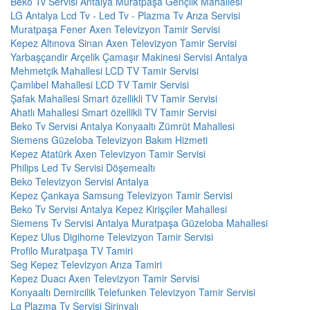
Beko Tv Servisi Antalya Muratpaşa Gençlik Mahallesi
LG Antalya Lcd Tv - Led Tv - Plazma Tv Arıza Servisi
Muratpaşa Fener Axen Televizyon Tamir Servisi
Kepez Altınova Sinan Axen Televizyon Tamir Servisi
Yarbaşçandir Arçelik Çamaşır Makinesi Servisi Antalya
Mehmetçik Mahallesi LCD TV Tamir Servisi
Çamlıbel Mahallesi LCD TV Tamir Servisi
Şafak Mahallesi Smart özellikli TV Tamir Servisi
Ahatlı Mahallesi Smart özellikli TV Tamir Servisi
Beko Tv Servisi Antalya Konyaaltı Zümrüt Mahallesi
Siemens Güzeloba Televizyon Bakım Hizmeti
Kepez Atatürk Axen Televizyon Tamir Servisi
Philips Led Tv Servisi Döşemealtı
Beko Televizyon Servisi Antalya
Kepez Çankaya Samsung Televizyon Tamir Servisi
Beko Tv Servisi Antalya Kepez Kirişçiler Mahallesi
Siemens Tv Servisi Antalya Muratpaşa Güzeloba Mahallesi
Kepez Ulus Digihome Televizyon Tamir Servisi
Profilo Muratpaşa TV Tamiri
Seg Kepez Televizyon Arıza Tamiri
Kepez Duacı Axen Televizyon Tamir Servisi
Konyaaltı Demircilik Telefunken Televizyon Tamir Servisi
Lg Plazma Tv Servisi Şirinyalı