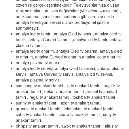
özveri ile gerçekleştirilmektedir. Televizyonlarınıza oluşan
renk solmaları , ani ses değişimleri (yükselme – alçalma) ,
ani kapanma ,kendi kendinedonma gibi sorunlarınızda
antalya televizyon servisi olarak profesyonel çözüm
sunmaktayız.
antalya led tv tamir , antalya Qled tv tamir , antalya oled tv
tamir , antalya Curved tv tamir ,antalya lcd tv tamir, antalya
plazma tv tamir .
antalya led tv onarım, antalya Qled tv onarım, antalya oled
tv onarım, antalya Curved tv onarım,antalya lcd tv onarımı.
antalya plazma tv onarım.
antalya led tv servisi, antalya Qled tv servisi, antalya oled tv
servisi, antalya Curved tv servisi,antalya lcd tv servisi,
antalya plazma tv servisi.
samsung tv anakart tamiri , lg tv anakart tamiri , arçelik tv
anakart tamiri , beko tv anakart tamiri , vestel tv anakart
tamiri , regal tv anakart tamiri , toshiba tv anakart tamiri.
sunny tv anakart tamiri , axen tv anakart tamiri.
grundig tv anakart tamiri , telefunken tv anakart tamiri ,
saba tv anakart tamiri , sharp tv anakart tamiri , sony tv
anakart tamiri.
philips tv anakart tamiri , awox tv anakart tamiri , altus tv