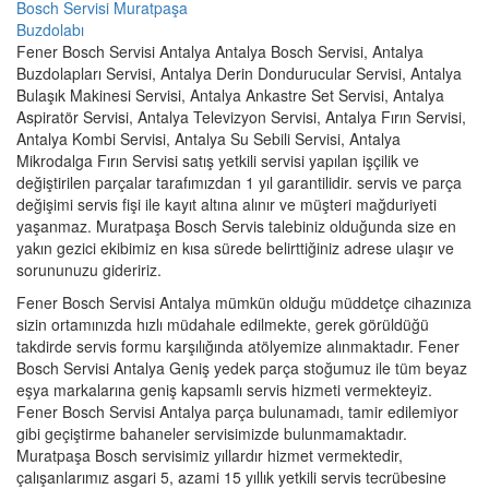
Bosch Servisi Muratpaşa
Buzdolabı
Fener Bosch Servisi Antalya Antalya Bosch Servisi, Antalya
Buzdolapları Servisi, Antalya Derin Dondurucular Servisi, Antalya
Bulaşık Makinesi Servisi, Antalya Ankastre Set Servisi, Antalya
Aspiratör Servisi, Antalya Televizyon Servisi, Antalya Fırın Servisi,
Antalya Kombi Servisi, Antalya Su Sebili Servisi, Antalya
Mikrodalga Fırın Servisi satış yetkili servisi yapılan işçilik ve
değiştirilen parçalar tarafımızdan 1 yıl garantilidir. servis ve parça
değişimi servis fişi ile kayıt altına alınır ve müşteri mağduriyeti
yaşanmaz. Muratpaşa Bosch Servis talebiniz olduğunda size en
yakın gezici ekibimiz en kısa sürede belirttiğiniz adrese ulaşır ve
sorununuzu gideririz.
Fener Bosch Servisi Antalya mümkün olduğu müddetçe cihazınıza
sizin ortamınızda hızlı müdahale edilmekte, gerek görüldüğü
takdirde servis formu karşılığında atölyemize alınmaktadır. Fener
Bosch Servisi Antalya Geniş yedek parça stoğumuz ile tüm beyaz
eşya markalarına geniş kapsamlı servis hizmeti vermekteyiz.
Fener Bosch Servisi Antalya parça bulunamadı, tamir edilemiyor
gibi geçiştirme bahaneler servisimizde bulunmamaktadır.
Muratpaşa Bosch servisimiz yıllardır hizmet vermektedir,
çalışanlarımız asgari 5, azami 15 yıllık yetkili servis tecrübesine