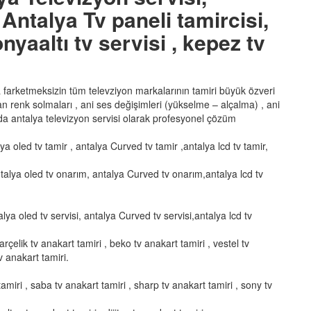
Antalya Tv paneli tamircisi,
nyaaltı tv servisi , kepez tv
ka farketmeksizin tüm televziyon markalarının tamiri büyük özveri
şan renk solmaları , ani ses değişimleri (yükselme – alçalma) , ani
a antalya televizyon servisi olarak profesyonel çözüm
lya oled tv tamir , antalya Curved tv tamir ,antalya lcd tv tamir,
talya oled tv onarım, antalya Curved tv onarım,antalya lcd tv
alya oled tv servisi, antalya Curved tv servisi,antalya lcd tv
arçelik tv anakart tamiri , beko tv anakart tamiri , vestel tv
v anakart tamiri.
amiri , saba tv anakart tamiri , sharp tv anakart tamiri , sony tv