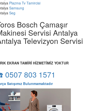
talya
Plazma Tv Tamircisi
talya
Samsung
talya
Seg
Toros Bosch Çamaşır
akinesi Servisi Antalya
ntalya Televizyon Servisi
IRIK EKRAN TAMİRİ HİZMETİMİZ YOKTUR
☎️ 0507 803 1571
arça Satışımız Bulunmamaktadır