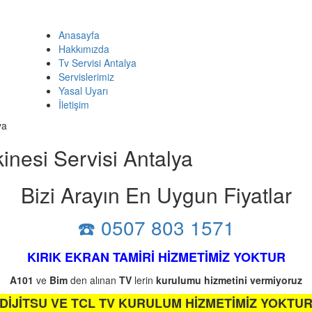
Anasayfa
Hakkımızda
Tv Servisi Antalya
Servislerimiz
Yasal Uyarı
İletişim
ya
nesi Servisi Antalya
Bizi Arayın En Uygun Fiyatlar
☎️ 0507 803 1571
KIRIK EKRAN TAMİRİ HİZMETİMİZ YOKTUR
A101
ve
Bim
den alınan
TV
lerin
kurulumu
hizmetini
vermiyoruz
DİJİTSU VE TCL TV KURULUM HİZMETİMİZ YOKTU