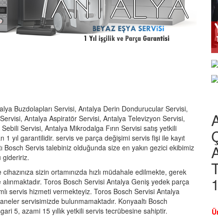
alya Buzdolapları Servisi, Antalya Derin Dondurucular Servisi,
ervisi, Antalya Aspiratör Servisi, Antalya Televizyon Servisi,
ebili Servisi, Antalya Mikrodalga Fırın Servisi satış yetkili
 1 yıl garantilidir. servis ve parça değişimi servis fişi ile kayıt
A
ı Bosch Servis talebiniz olduğunda size en yakın gezici ekibimiz
gideririz.
T
ihazınıza sizin ortamınızda hızlı müdahale edilmekte, gerek
e alınmaktadır. Toros Bosch Servisi Antalya Geniş yedek parça
ı servis hizmeti vermekteyiz. Toros Bosch Servisi Antalya
haneler servisimizde bulunmamaktadır. Konyaaltı Bosch
ari 5, azami 15 yıllık yetkili servis tecrübesine sahiptir.
Ü