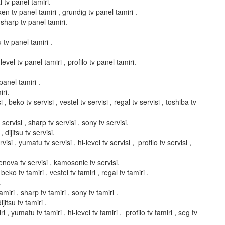
l tv panel tamiri.
xen tv panel tamiri , grundig tv panel tamiri .
 sharp tv panel tamiri.
u tv panel tamiri .
evel tv panel tamiri , profilo tv panel tamiri.
panel tamiri .
ri.
i , beko tv servisi , vestel tv servisi , regal tv servisi , toshiba tv
servisi , sharp tv servisi , sony tv servisi.
, dijitsu tv servisi.
isi , yumatu tv servisi , hi-level tv servisi , profilo tv servisi ,
elenova tv servisi , kamosonic tv servisi.
 beko tv tamiri , vestel tv tamiri , regal tv tamiri .
.
miri , sharp tv tamiri , sony tv tamiri .
ijitsu tv tamiri .
i , yumatu tv tamiri , hi-level tv tamiri , profilo tv tamiri , seg tv