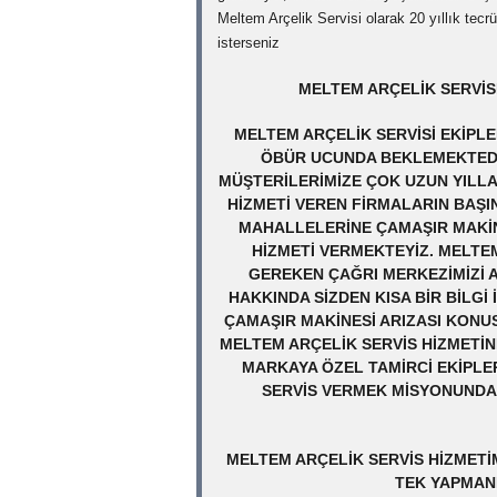
Meltem Arçelik Servisi olarak 20 yıllık tecr
isterseniz
MELTEM ARÇELIK SERVISI
MELTEM ARÇELIK SERVISI EKIPLE
ÖBÜR UCUNDA BEKLEMEKTEDIR
MÜŞTERILERIMIZE ÇOK UZUN YILLA
HIZMETI VEREN FIRMALARIN BAŞI
MAHALLELERINE ÇAMAŞIR MAKINE
HIZMETI VERMEKTEYIZ. MELTEM
GEREKEN ÇAĞRI MERKEZIMIZI 
HAKKINDA SIZDEN KISA BIR BILGI 
ÇAMAŞIR MAKINESI ARIZASI KONU
MELTEM ARÇELIK SERVIS HIZMETIN
MARKAYA ÖZEL TAMIRCI EKIPLE
SERVIS VERMEK MISYONUNDA T
MELTEM ARÇELIK SERVIS HIZMETI
TEK YAPMANI