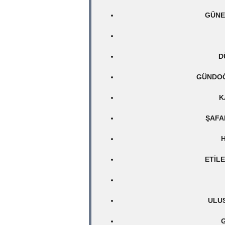
GÜNE
D
GÜNDOĞ
K
ŞAFA
H
ETILE
ULUS
G