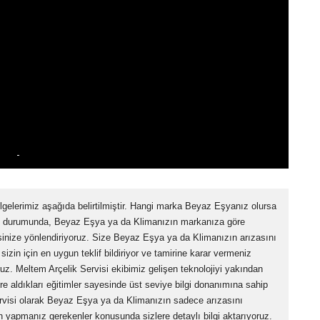
lgelerimiz aşağıda belirtilmiştir. Hangi marka Beyaz Eşyanız olursa
z durumunda, Beyaz Eşya ya da Klimanızın markanıza göre
sinize yönlendiriyoruz. Size Beyaz Eşya ya da Klimanızın arızasını
izin için en uygun teklif bildiriyor ve tamirine karar vermeniz
uz. Meltem Arçelik Servisi ekibimiz gelişen teknolojiyi yakından
re aldıkları eğitimler sayesinde üst seviye bilgi donanımına sahip
rvisi olarak Beyaz Eşya ya da Klimanızın sadece arızasını
 yapmanız gerekenler konusunda sizlere detaylı bilgi aktarıyoruz.