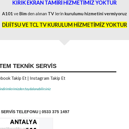
KIRIK EKRAN TAMİRİ HİZMETİMİZ YOKTUR
A101
ve
Bim
den alınan
TV
lerin
kurulumu
hizmetini
vermiyoruz
DİJİTSU VE TCL TV KURULUM HİZMETİMİZ YOKTUR
TEM TEKNIK SERVIS
book Takip Et
|
Instagram Takip Et
 indirimlerimizden faydalanabilirsiniz
SERVIS TELEFONU | 0533 375 1497