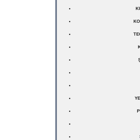
K
KO
TE
YE
P