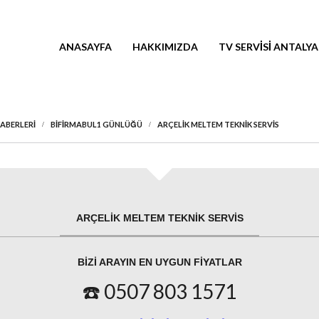
ANASAYFA
HAKKIMIZDA
TV SERVISI ANTALYA
HABERLERI
BIFIRMABUL1 GÜNLÜĞÜ
ARÇELIK MELTEM TEKNIK SERVIS
ARÇELIK MELTEM TEKNIK SERVIS
BIZI ARAYIN EN UYGUN FIYATLAR
☎️ 0507 803 1571