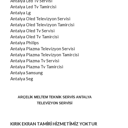
Antalya
Led Tv Servisi
Antalya
Led Tv Tamircisi
Antalya
Lg
Antalya
Oled Televizyon Servisi
Antalya
Oled Televizyon Tamircisi
Antalya
Oled Tv Servisi
Antalya
Oled Tv Tamircisi
Antalya
Philips
Antalya
Plazma Televizyon Servisi
Antalya
Plazma Televizyon Tamircisi
Antalya
Plazma Tv Servisi
Antalya
Plazma Tv Tamircisi
Antalya
Samsung
Antalya
Seg
ARÇELIK MELTEM TEKNIK SERVIS ANTALYA
TELEVIZYON SERVISI
KIRIK EKRAN TAMİRİ HİZMETİMİZ YOKTUR