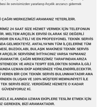
übesi ile servisimizden yararlanıp Arçelik arızanızı gidermek
 ÇAĞRI MERKEZIMIZI ARAMANIZ YETERLIDIR.
RIMIZ 24 SAAT SIZE HIZMET VERMEK IÇIN TELEFONUN
. MELTEM ARÇELIK ERVISI OLARAK SIZ DEĞERLI
RDIR EN KALITELI VE EN PROFESYONEL TEKNIK SERVIS
NDA GELMEKTEYIZ. ANTALYA'NIN TÜM ILÇELERINE TÜM
SI, BUZDOLABI, BULAŞIK MAKINESI TEKNIK SERVIS
 ARÇELIK SERVISINE IHTIYACINIZ VARSA YAPMANIZ
ARAMAKTIR. ÇAĞRI MERKEZIMIZ TARAFINDAN ARIZA
ISTENECEK VE ARIZA TESPIT EDILDIKTEN SONRA ILGILI
SUNDA UZMAN EKIP ADRESINIZE YÖNLENDIRILECEKTIR.
I VEREN BIR ÇOK TEKNIK SERVIS BULUNMAKTADIR AMA
RINDEN OLUŞAN VE 100% MÜŞTERI MEMNUNIYETI ILE
EK SERVIS BIZIZ. VERDIĞIMIZ HIZMETE O KADAR
GÜVENIYORUZ KI.
MIZLE ALANINDA UZMAN EKIPLERE TESLIM ETMEK IÇIN
Z GEREKEN, BIZI ARAMAKTADIR.