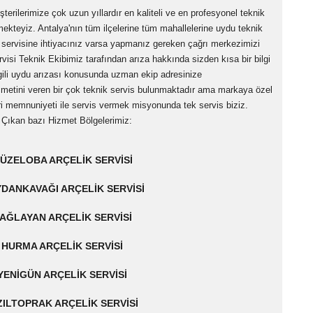
terilerimize çok uzun yıllardır en kaliteli ve en profesyonel teknik
mekteyiz. Antalya'nın tüm ilçelerine tüm mahallelerine uydu teknik
 servisine ihtiyacınız varsa yapmanız gereken çağrı merkezimizi
visi Teknik Ekibimiz tarafından arıza hakkında sizden kısa bir bilgi
ilgili uydu arızası konusunda uzman ekip adresinize
hizmetini veren bir çok teknik servis bulunmaktadır ama markaya özel
i memnuniyeti ile servis vermek misyonunda tek servis biziz.
Çıkan bazı Hizmet Bölgelerimiz:
ÜZELOBA ARÇELIK SERVISI
DANKAVAĞI ARÇELIK SERVISI
AĞLAYAN ARÇELIK SERVISI
HURMA ARÇELIK SERVISI
YENIGÜN ARÇELIK SERVISI
ZILTOPRAK ARÇELIK SERVISI