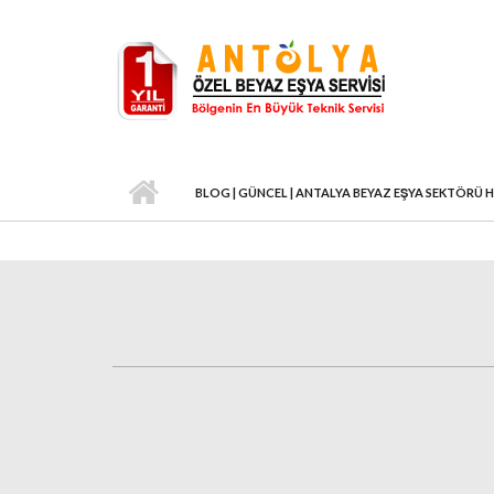
Ana içeriğe atla
BLOG | GÜNCEL | ANTALYA BEYAZ EŞYA SEKTÖRÜ 