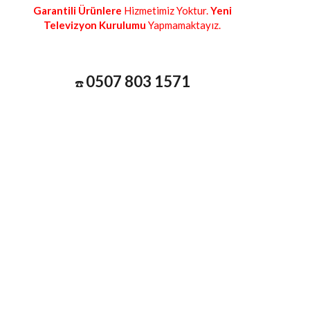
Garantili Ürünlere
Hizmetimiz Yoktur.
Yeni
Televizyon Kurulumu
Yapmamaktayız.
0507 803 1571
☎️