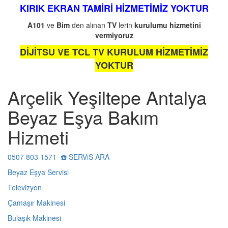
KIRIK EKRAN TAMİRİ HİZMETİMİZ YOKTUR
A101
ve
Bim
den alınan
TV
lerin
kurulumu
hizmetini
vermiyoruz
DİJİTSU VE TCL TV KURULUM HİZMETİMİZ
YOKTUR
Arçelik Yeşiltepe Antalya
Beyaz Eşya Bakım
Hizmeti
0507 803 1571 ☎️ SERViS ARA
Beyaz Eşya Servisi
Televizyon
Çamaşır Makinesi
Bulaşık Makinesi