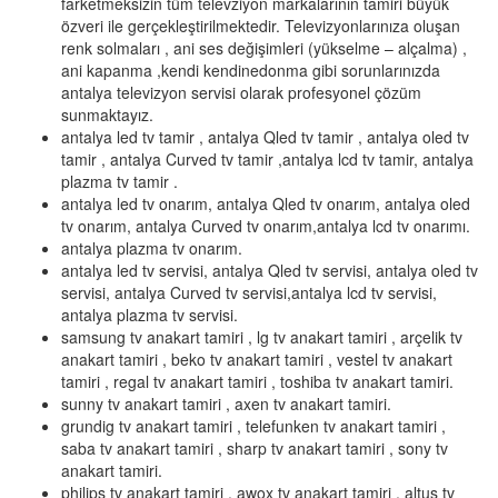
farketmeksizin tüm televziyon markalarının tamiri büyük
özveri ile gerçekleştirilmektedir. Televizyonlarınıza oluşan
renk solmaları , ani ses değişimleri (yükselme – alçalma) ,
ani kapanma ,kendi kendinedonma gibi sorunlarınızda
antalya televizyon servisi olarak profesyonel çözüm
sunmaktayız.
antalya led tv tamir , antalya Qled tv tamir , antalya oled tv
tamir , antalya Curved tv tamir ,antalya lcd tv tamir, antalya
plazma tv tamir .
antalya led tv onarım, antalya Qled tv onarım, antalya oled
tv onarım, antalya Curved tv onarım,antalya lcd tv onarımı.
antalya plazma tv onarım.
antalya led tv servisi, antalya Qled tv servisi, antalya oled tv
servisi, antalya Curved tv servisi,antalya lcd tv servisi,
antalya plazma tv servisi.
samsung tv anakart tamiri , lg tv anakart tamiri , arçelik tv
anakart tamiri , beko tv anakart tamiri , vestel tv anakart
tamiri , regal tv anakart tamiri , toshiba tv anakart tamiri.
sunny tv anakart tamiri , axen tv anakart tamiri.
grundig tv anakart tamiri , telefunken tv anakart tamiri ,
saba tv anakart tamiri , sharp tv anakart tamiri , sony tv
anakart tamiri.
philips tv anakart tamiri , awox tv anakart tamiri , altus tv