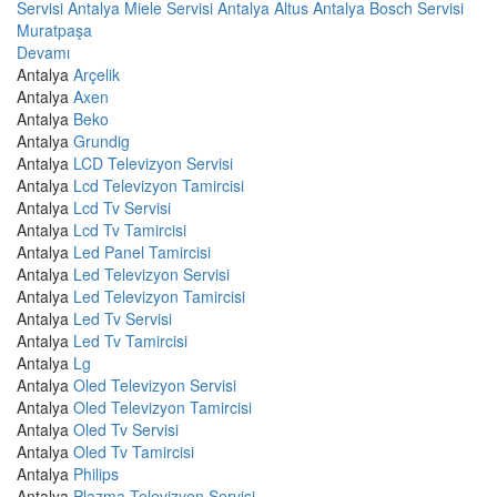
Servisi Antalya
Miele Servisi Antalya
Altus Antalya
Bosch Servisi
Muratpaşa
Devamı
Antalya
Arçelik
Antalya
Axen
Antalya
Beko
Antalya
Grundig
Antalya
LCD Televizyon Servisi
Antalya
Lcd Televizyon Tamircisi
Antalya
Lcd Tv Servisi
Antalya
Lcd Tv Tamircisi
Antalya
Led Panel Tamircisi
Antalya
Led Televizyon Servisi
Antalya
Led Televizyon Tamircisi
Antalya
Led Tv Servisi
Antalya
Led Tv Tamircisi
Antalya
Lg
Antalya
Oled Televizyon Servisi
Antalya
Oled Televizyon Tamircisi
Antalya
Oled Tv Servisi
Antalya
Oled Tv Tamircisi
Antalya
Philips
Antalya
Plazma Televizyon Servisi