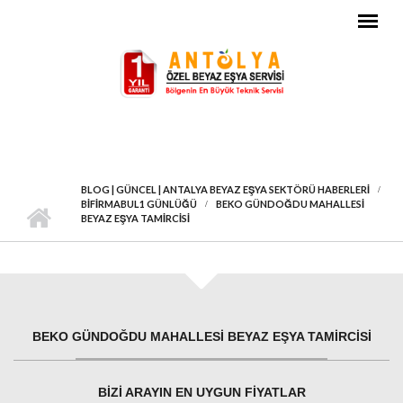
Ana içeriğe atla
BLOG | GÜNCEL | ANTALYA BEYAZ EŞYA SEKTÖRÜ HABERLERI
BIFIRMABUL1 GÜNLÜĞÜ
BEKO GÜNDOĞDU MAHALLESI
BEYAZ EŞYA TAMIRCISI
BEKO GÜNDOĞDU MAHALLESI BEYAZ EŞYA TAMIRCISI
BIZI ARAYIN EN UYGUN FIYATLAR