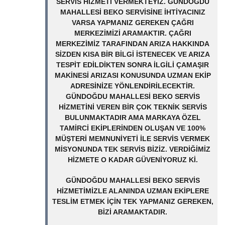
SERVIS HIZMETI VERMEKTEYIZ. GÜNDOĞDU
MAHALLESI BEKO SERVISINE IHTIYACINIZ
VARSA YAPMANIZ GEREKEN ÇAĞRI
MERKEZIMIZI ARAMAKTIR. ÇAĞRI
MERKEZIMIZ TARAFINDAN ARIZA HAKKINDA
SIZDEN KISA BIR BILGI ISTENECEK VE ARIZA
TESPIT EDILDIKTEN SONRA ILGILI ÇAMAŞIR
MAKINESI ARIZASI KONUSUNDA UZMAN EKIP
ADRESINIZE YÖNLENDIRILECEKTIR.
GÜNDOĞDU MAHALLESI BEKO SERVIS
HIZMETINI VEREN BIR ÇOK TEKNIK SERVIS
BULUNMAKTADIR AMA MARKAYA ÖZEL
TAMIRCI EKIPLERINDEN OLUŞAN VE 100%
MÜŞTERI MEMNUNIYETI ILE SERVIS VERMEK
MISYONUNDA TEK SERVIS BIZIZ. VERDIĞIMIZ
HIZMETE O KADAR GÜVENIYORUZ KI.
GÜNDOĞDU MAHALLESI BEKO SERVIS
HIZMETIMIZLE ALANINDA UZMAN EKIPLERE
TESLIM ETMEK IÇIN TEK YAPMANIZ GEREKEN,
BIZI ARAMAKTADIR.