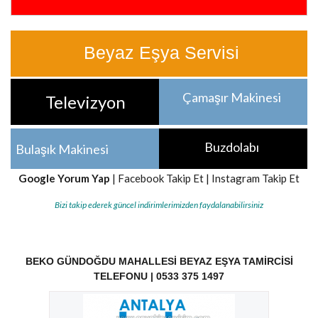
Beyaz Eşya Servisi
Çamaşır Makinesi
Televizyon
Buzdolabı
Bulaşık Makinesi
Google Yorum Yap
|
Facebook Takip Et
|
Instagram Takip Et
Bizi takip ederek güncel indirimlerimizden faydalanabilirsiniz
BEKO GÜNDOĞDU MAHALLESI BEYAZ EŞYA TAMIRCISI
TELEFONU | 0533 375 1497