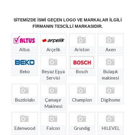
SITEMIZDE ISMI GEÇEN LOGO VE MARKALAR ILGILI
FIRMANIN TESCILLI MARKASIDIR.
Altus
Arçelik
Ariston
Axen
Beko
Beyaz Eşya
Bosch
Bulaşık
Servisi
makinesi
Buzdolabı
Çamaşır
Champion
Digihome
Makinesi
Edenwood
Falcon
Grundig
HILEVEL