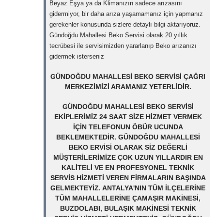
Beyaz Eşya ya da Klimanızın sadece arızasını
gidermiyor, bir daha arıza yaşamamanız için yapmanız
gerekenler konusunda sizlere detaylı bilgi aktarıyoruz.
Gündoğdu Mahallesi Beko Servisi olarak 20 yıllık
tecrübesi ile servisimizden yararlanıp Beko arızanızı
gidermek isterseniz
GÜNDOĞDU MAHALLESI BEKO SERVISI ÇAĞRI
MERKEZIMIZI ARAMANIZ YETERLIDIR.
GÜNDOĞDU MAHALLESI BEKO SERVISI
EKIPLERIMIZ 24 SAAT SIZE HIZMET VERMEK
IÇIN TELEFONUN ÖBÜR UCUNDA
BEKLEMEKTEDIR. GÜNDOĞDU MAHALLESI
BEKO ERVISI OLARAK SIZ DEĞERLI
MÜŞTERILERIMIZE ÇOK UZUN YILLARDIR EN
KALITELI VE EN PROFESYONEL TEKNIK
SERVIS HIZMETI VEREN FIRMALARIN BAŞINDA
GELMEKTEYIZ. ANTALYA'NIN TÜM ILÇELERINE
TÜM MAHALLELERINE ÇAMAŞIR MAKINESI,
BUZDOLABI, BULAŞIK MAKINESI TEKNIK