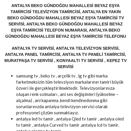
ANTALYA BEKO GÜNDOĞDU MAHALLESI BEYAZ EŞYA
TAMIRCISI TELEVIZYON TAMIRCISI, ANTALYA EN YAKIN
BEKO GÜNDOĞDU MAHALLESI BEYAZ EŞYA TAMIRCISI TV
SERVISI, ANTALYA BEKO GÜNDOĞDU MAHALLESI BEYAZ
EŞYA TAMIRCISI TELEFON NUMARASI, ANTALYA BEKO
GÜNDOĞDU MAHALLESI BEYAZ EŞYA TAMIRCISI TELEFONU
ANTALYA TV SERVISI, ANTALYA TELEVIZYON SERVISI,
ANTALYA PANEL TAMIRCISI, ANTALYA TV PANELI TAMIRCISI,
MURATPAŞA TV SERVISI , KONYAALTI TV SERVISI , KEPEZ TV
SERVISI
samsung tv , beko tv , arçelik tv , lg tv gibi marka
farketmeksizin tüm televziyon markalarının tamiri büyük
özveri ile gerçekleştirilmektedir. Televizyonlarınıza
oluşan renk solmaları , ani ses değişimleri (yükselme –
alçalma) , ani kapanma ,kendi kendinedonma gibi
sorunlarınızda antalya televizyon servisi olarak
profesyonel çözüm sunmaktayız.
antalya led tv tamir , antalya Qled tv tamir , antalya oled
tv tamir , antalya Curved tv tamir ,antalya lcd tv tamir,
antalya plazma tv tamir .