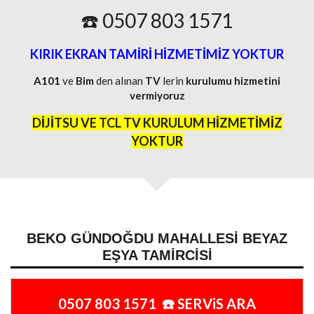
☎️ 0507 803 1571
KIRIK EKRAN TAMİRİ HİZMETİMİZ YOKTUR
A101
ve
Bim
den alınan
TV
lerin
kurulumu
hizmetini
vermiyoruz
DİJİTSU VE TCL TV KURULUM HİZMETİMİZ
YOKTUR
BEKO GÜNDOĞDU MAHALLESI BEYAZ
EŞYA TAMIRCISI
0507 803 1571 ☎️ SERViS ARA