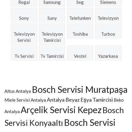
Regal
Samsung
Seg
Siemens
Sony
Suny
Telefunken
Televizyon
Televizyon
Televizyon
Toshiba
Turbox
Servisi
Tamircisi
Tv Servisi
Tv Tamircisi
Vestel
Yazarkasa
Bosch Servisi Muratpaşa
Altus Antalya
Antalya Beyaz Eşya Tamircisi
Miele Servisi Antalya
Beko
Arçelik Servisi Kepez
Bosch
Antalya
Bosch Servisi
Servisi Konyaaltı