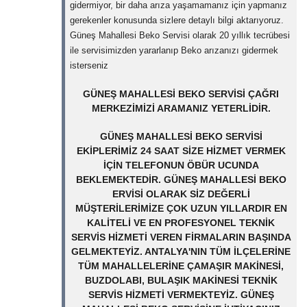
gidermiyor, bir daha arıza yaşamamanız için yapmanız
gerekenler konusunda sizlere detaylı bilgi aktarıyoruz.
Güneş Mahallesi Beko Servisi olarak 20 yıllık tecrübesi
ile servisimizden yararlanıp Beko arızanızı gidermek
isterseniz
GÜNEŞ MAHALLESI BEKO SERVISI ÇAĞRI
MERKEZIMIZI ARAMANIZ YETERLIDIR.
GÜNEŞ MAHALLESI BEKO SERVISI
EKIPLERIMIZ 24 SAAT SIZE HIZMET VERMEK
IÇIN TELEFONUN ÖBÜR UCUNDA
BEKLEMEKTEDIR. GÜNEŞ MAHALLESI BEKO
ERVISI OLARAK SIZ DEĞERLI
MÜŞTERILERIMIZE ÇOK UZUN YILLARDIR EN
KALITELI VE EN PROFESYONEL TEKNIK
SERVIS HIZMETI VEREN FIRMALARIN BAŞINDA
GELMEKTEYIZ. ANTALYA'NIN TÜM ILÇELERINE
TÜM MAHALLELERINE ÇAMAŞIR MAKINESI,
BUZDOLABI, BULAŞIK MAKINESI TEKNIK
SERVIS HIZMETI VERMEKTEYIZ. GÜNEŞ