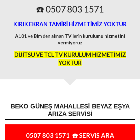
☎️ 0507 803 1571
KIRIK EKRAN TAMİRİ HİZMETİMİZ YOKTUR
A101
ve
Bim
den alınan
TV
lerin
kurulumu
hizmetini
vermiyoruz
DİJİTSU VE TCL TV KURULUM HİZMETİMİZ
YOKTUR
BEKO GÜNEŞ MAHALLESI BEYAZ EŞYA
ARIZA SERVISI
0507 803 1571 ☎️ SERViS ARA