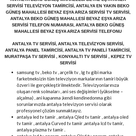
SERVISI TELEVIZYON TAMIRCISI, ANTALYA EN YAKIN BEKO
GÜNEŞ MAHALLESI BEYAZ EŞYA ARIZA SERVISI TV SERVISI,
ANTALYA BEKO GÜNEŞ MAHALLESI BEYAZ EŞYA ARIZA
SERVISI TELEFON NUMARASI, ANTALYA BEKO GÜNEŞ
MAHALLESI BEYAZ EŞYA ARIZA SERVISI TELEFONU
ANTALYA TV SERVISI, ANTALYA TELEVIZYON SERVISI,
ANTALYA PANEL TAMIRCISI, ANTALYA TV PANELI TAMIRCISI,
MURATPAŞA TV SERVISI , KONYAALTI TV SERVISI , KEPEZ TV
SERVISI
samsung tv , beko tv , arçelik tv , lg tv gibi marka
farketmeksizin tüm televziyon markalarının tamiri büyük
özveri ile gerçekleştirilmektedir. Televizyonlarınıza
oluşan renk solmaları , ani ses değişimleri (yükselme –
alçalma) , ani kapanma ,kendi kendinedonma gibi
sorunlarınızda antalya televizyon servisi olarak
profesyonel çözüm sunmaktayız.
antalya led tv tamir , antalya Qled tv tamir , antalya oled
tv tamir , antalya Curved tv tamir ,antalya lcd tv tamir,
antalya plazma tv tamir .
antalya led tv onarım, antalya Qled tv onarım, antalya