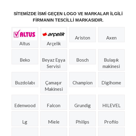
SITEMIZDE ISMI GEÇEN LOGO VE MARKALAR ILGILI
FIRMANIN TESCILLI MARKASIDIR.
Ariston
Axen
Altus
Arçelik
Beko
Beyaz Eşya
Bosch
Bulaşık
Servisi
makinesi
Buzdolabı
Çamaşır
Champion
Digihome
Makinesi
Edenwood
Falcon
Grundig
HILEVEL
Lg
Miele
Philips
Profilo