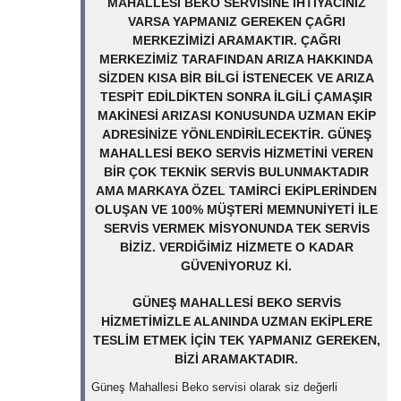
MAHALLESI BEKO SERVISINE IHTIYACINIZ
VARSA YAPMANIZ GEREKEN ÇAĞRI
MERKEZIMIZI ARAMAKTIR. ÇAĞRI
MERKEZIMIZ TARAFINDAN ARIZA HAKKINDA
SIZDEN KISA BIR BILGI ISTENECEK VE ARIZA
TESPIT EDILDIKTEN SONRA ILGILI ÇAMAŞIR
MAKINESI ARIZASI KONUSUNDA UZMAN EKIP
ADRESINIZE YÖNLENDIRILECEKTIR. GÜNEŞ
MAHALLESI BEKO SERVIS HIZMETINI VEREN
BIR ÇOK TEKNIK SERVIS BULUNMAKTADIR
AMA MARKAYA ÖZEL TAMIRCI EKIPLERINDEN
OLUŞAN VE 100% MÜŞTERI MEMNUNIYETI ILE
SERVIS VERMEK MISYONUNDA TEK SERVIS
BIZIZ. VERDIĞIMIZ HIZMETE O KADAR
GÜVENIYORUZ KI.
GÜNEŞ MAHALLESI BEKO SERVIS
HIZMETIMIZLE ALANINDA UZMAN EKIPLERE
TESLIM ETMEK IÇIN TEK YAPMANIZ GEREKEN,
BIZI ARAMAKTADIR.
Güneş Mahallesi Beko servisi olarak siz değerli