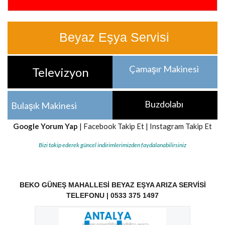
Beyaz Eşya Servisi
Çamaşır Makinesi
Televizyon
Buzdolabı
Bulaşık Makinesi
Google Yorum Yap
|
Facebook Takip Et
|
Instagram Takip Et
Bizi takip ederek güncel indirimlerimizden faydalanabilirsiniz
BEKO GÜNEŞ MAHALLESI BEYAZ EŞYA ARIZA SERVISI
TELEFONU | 0533 375 1497