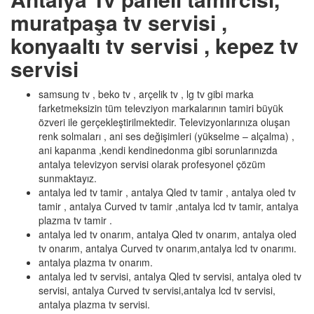
muratpaşa tv servisi ,
konyaaltı tv servisi , kepez tv
servisi
samsung tv , beko tv , arçelik tv , lg tv gibi marka
farketmeksizin tüm televziyon markalarının tamiri büyük
özveri ile gerçekleştirilmektedir. Televizyonlarınıza oluşan
renk solmaları , ani ses değişimleri (yükselme – alçalma) ,
ani kapanma ,kendi kendinedonma gibi sorunlarınızda
antalya televizyon servisi olarak profesyonel çözüm
sunmaktayız.
antalya led tv tamir , antalya Qled tv tamir , antalya oled tv
tamir , antalya Curved tv tamir ,antalya lcd tv tamir, antalya
plazma tv tamir .
antalya led tv onarım, antalya Qled tv onarım, antalya oled
tv onarım, antalya Curved tv onarım,antalya lcd tv onarımı.
antalya plazma tv onarım.
antalya led tv servisi, antalya Qled tv servisi, antalya oled tv
servisi, antalya Curved tv servisi,antalya lcd tv servisi,
antalya plazma tv servisi.