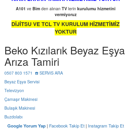
A101
ve
Bim
den alınan
TV
lerin
kurulumu
hizmetini
vermiyoruz
DİJİTSU VE TCL TV KURULUM HİZMETİMİZ
YOKTUR
Beko Kızılarık Beyaz Eşya
Arıza Tamiri
0507 803 1571 ☎️ SERViS ARA
Beyaz Eşya Servisi
Televizyon
Çamaşır Makinesi
Bulaşık Makinesi
Buzdolabı
Google Yorum Yap
|
Facebook Takip Et
|
Instagram Takip Et