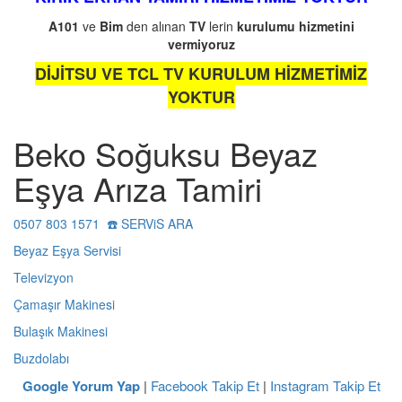
A101
ve
Bim
den alınan
TV
lerin
kurulumu
hizmetini
vermiyoruz
DİJİTSU VE TCL TV KURULUM HİZMETİMİZ
YOKTUR
Beko Soğuksu Beyaz
Eşya Arıza Tamiri
0507 803 1571 ☎️ SERViS ARA
Beyaz Eşya Servisi
Televizyon
Çamaşır Makinesi
Bulaşık Makinesi
Buzdolabı
Google Yorum Yap
|
Facebook Takip Et
|
Instagram Takip Et