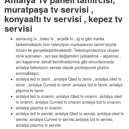
muratpaşa tv servisi ,
konyaaltı tv servisi , kepez tv
servisi
samsung tv , beko tv , arçelik tv , lg tv gibi marka
farketmeksizin tüm televziyon markalarının tamiri büyük
özveri ile gerçekleştirilmektedir. Televizyonlarınıza oluşan
renk solmaları , ani ses değişimleri (yükselme – alçalma) ,
ani kapanma ,kendi kendinedonma gibi sorunlarınızda
antalya televizyon servisi olarak profesyonel çözüm
sunmaktayız.
antalya led tv tamir , antalya Qled tv tamir , antalya oled tv
tamir , antalya Curved tv tamir ,antalya lcd tv tamir, antalya
plazma tv tamir .
antalya led tv onarım, antalya Qled tv onarım, antalya oled
tv onarım, antalya Curved tv onarım,antalya lcd tv onarımı.
antalya plazma tv onarım.
antalya led tv servisi, antalya Qled tv servisi, antalya oled tv
servisi, antalya Curved tv servisi,antalya lcd tv servisi,
antalya plazma tv servisi.