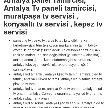
Antalya Tv paneli tamircisi,
muratpaşa tv servisi ,
konyaaltı tv servisi , kepez tv
servisi
samsung tv , beko tv , arçelik tv , lg tv gibi marka
farketmeksizin tüm televziyon markalarının tamiri büyük
özveri ile gerçekleştirilmektedir. Televizyonlarınıza oluşan
renk solmaları , ani ses değişimleri (yükselme – alçalma) ,
ani kapanma ,kendi kendinedonma gibi sorunlarınızda
antalya televizyon servisi olarak profesyonel çözüm
sunmaktayız.
antalya led tv tamir , antalya Qled tv tamir , antalya oled tv
tamir , antalya Curved tv tamir ,antalya lcd tv tamir, antalya
plazma tv tamir .
antalya led tv onarım, antalya Qled tv onarım, antalya oled
tv onarım, antalya Curved tv onarım,antalya lcd tv onarımı.
antalya plazma tv onarım.
antalya led tv servisi, antalya Qled tv servisi, antalya oled tv
servisi, antalya Curved tv servisi,antalya lcd tv servisi,