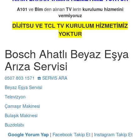
A101
ve
Bim
den alınan
TV
lerin
kurulumu
hizmetini
vermiyoruz
DİJİTSU VE TCL TV KURULUM HİZMETİMİZ
YOKTUR
Bosch Ahatlı Beyaz Eşya
Arıza Servisi
0507 803 1571 ☎️ SERViS ARA
Beyaz Eşya Servisi
Televizyon
Çamaşır Makinesi
Bulaşık Makinesi
Buzdolabı
Google Yorum Yap
|
Facebook Takip Et
|
Instagram Takip Et