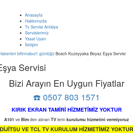
Anasayfa
Hakkımızda
Tv Servisi Antalya
Servislerimiz
Yasal Uyarı
İletişim
Haberleri
bifirmabul1 günlüğü
Bosch Kuzeyyaka Beyaz Eşya Servisi
şya Servisi
Bizi Arayın En Uygun Fiyatlar
☎️ 0507 803 1571
KIRIK EKRAN TAMİRİ HİZMETİMİZ YOKTUR
A101
ve
Bim
den alınan
TV
lerin
kurulumu
hizmetini
vermiyoruz
DİJİTSU VE TCL TV KURULUM HİZMETİMİZ YOKTU