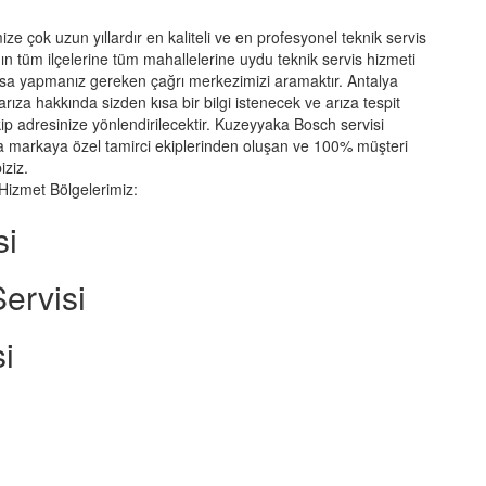
ze çok uzun yıllardır en kaliteli ve en profesyonel teknik servis
ın tüm ilçelerine tüm mahallelerine uydu teknik servis hizmeti
rsa yapmanız gereken çağrı merkezimizi aramaktır. Antalya
ıza hakkında sizden kısa bir bilgi istenecek ve arıza tespit
ip adresinize yönlendirilecektir. Kuzeyyaka Bosch servisi
ma markaya özel tamirci ekiplerinden oluşan ve 100% müşteri
iziz.
Hizmet Bölgelerimiz:
si
ervisi
i