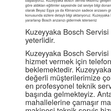
başlatıyoruz. Kuzeyyaka Bosch Servisi ekibimiz gelişen 
göre aldıkları eğitimler sayesinde üst seviye bilgi do
olarak Beyaz Eşya ya da Klimanızın sadece arızasını g
konusunda sizlere detaylı bilgi aktarıyoruz. Kuzeyyaka B
yararlanıp Bosch arızanızı gidermek isterseniz
Kuzeyyaka Bosch Servisi 
yeterlidir.
Kuzeyyaka Bosch Servisi e
hizmet vermek için telef
beklemektedir. Kuzeyyaka 
değerli müşterilerimize çok
en profesyonel teknik serv
başında gelmekteyiz. Anta
mahallelerine çamaşır mak
makinesi teknik servis hi