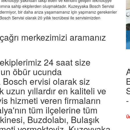
teknolojiyi yakından takip eden ve kendini gelişen teknolojiye
nanımına sahip ekiplerden oluşmaktadır. Kuzeyyaka Bosch Servisi
idermiyor, bir daha arıza yaşamamanız için yapmanız gerekenler
osch Servisi olarak 20 yıllık tecrübesi ile servisimizden
çağrı merkezimizi aramanız
kiplerimiz 24 saat size
onun öbür ucunda
B
Bosch ervisi olarak siz
S
 uzun yıllardır en kaliteli ve
is hizmeti veren firmaların
lya'nın tüm ilçelerine tüm
inesi, Buzdolabı, Bulaşık
Ü
zmeti vermekteyiz. Kuzeyyaka