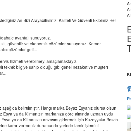
An
An
An
tediğiniz An Bizi Arayabilirsiniz. Kaliteli Ve Güvenli Ekibimiz Her
E
üdahale avantajı sunuyoruz.
ızlı, güvenilir ve ekonomik çözümler sunuyoruz. Kemer
T
lıcı çözümler geti...
servis hizmeti verebilmeyi amaçlamaktayız.
kli teknik bilgiye sahip olduğu gibi genel nezaket ve müşteri
r...
K
P
 aşağıda belirtilmiştir. Hangi marka Beyaz Eşyanız olursa olsun,
z Eşya ya da Klimanızın markanıza göre alınında uzman uydu
az Eşya ya da Klimanızın arızasını gidermek için Kuzeyyaka Bosch
tamirine karar vermeniz durumunda yerinde tamir işlemini