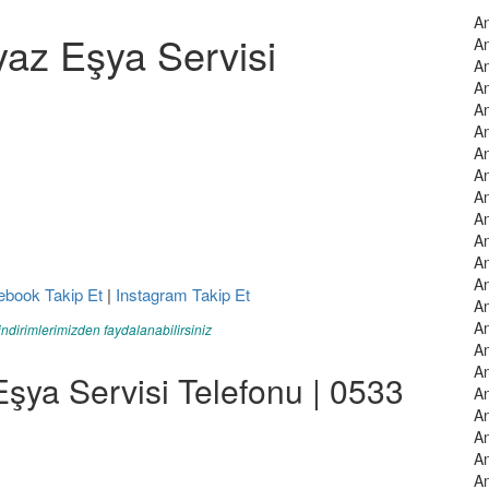
An
az Eşya Servisi
An
An
An
An
An
An
An
An
An
An
An
An
ebook Takip Et
|
Instagram Takip Et
An
An
indirimlerimizden faydalanabilirsiniz
An
An
ya Servisi Telefonu | 0533
An
An
An
An
An