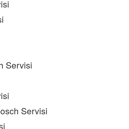
isi
i
 Servisi
isi
osch Servisi
si