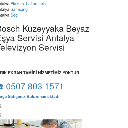
talya
Plazma Tv Tamircisi
talya
Samsung
talya
Seg
Bosch Kuzeyyaka Beyaz
şya Servisi Antalya
elevizyon Servisi
IRIK EKRAN TAMİRİ HİZMETİMİZ YOKTUR
☎️ 0507 803 1571
arça Satışımız Bulunmamaktadır